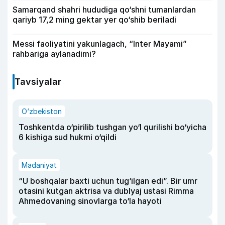
Samarqand shahri hududiga qo‘shni tumanlardan
qariyb 17,2 ming gektar yer qo‘shib beriladi
Messi faoliyatini yakunlagach, “Inter Mayami”
rahbariga aylanadimi?
Tavsiyalar
O‘zbekiston
Toshkentda o‘pirilib tushgan yo‘l qurilishi bo‘yicha
6 kishiga sud hukmi o‘qildi
Madaniyat
“U boshqalar baxti uchun tug‘ilgan edi”. Bir umr
otasini kutgan aktrisa va dublyaj ustasi Rimma
Ahmedovaning sinovlarga to‘la hayoti