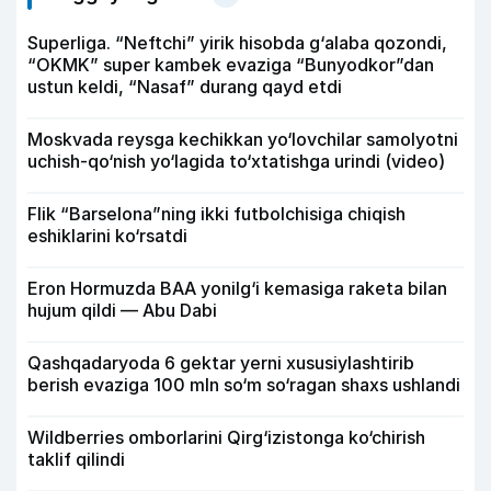
Superliga. “Neftchi” yirik hisobda g‘alaba qozondi,
“OKMK” super kambek evaziga “Bunyodkor”dan
ustun keldi, “Nasaf” durang qayd etdi
Moskvada reysga kechikkan yo‘lovchilar samolyotni
uchish-qo‘nish yo‘lagida to‘xtatishga urindi (video)
Flik “Barselona”ning ikki futbolchisiga chiqish
eshiklarini ko‘rsatdi
Eron Hormuzda BAA yonilg‘i kemasiga raketa bilan
hujum qildi — Abu Dabi
Qashqadaryoda 6 gektar yerni xususiylashtirib
berish evaziga 100 mln so‘m so‘ragan shaxs ushlandi
Wildberries omborlarini Qirg‘izistonga ko‘chirish
taklif qilindi