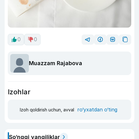
0
0
Muazzam Rajabova
Izohlar
ro‘yxatdan o‘ting
Izoh qoldirish uchun, avval
So‘nggi yangiliklar