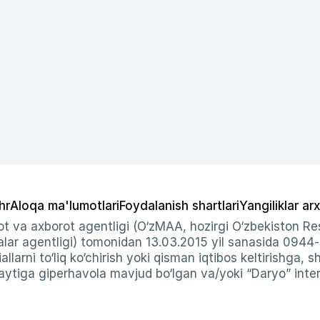
hr
Aloqa ma'lumotlari
Foydalanish shartlari
Yangiliklar arx
t va axborot agentligi (O‘zMAA, hozirgi O‘zbekiston Res
ar agentligi) tomonidan 13.03.2015 yil sanasida 0944
allarni to‘liq ko‘chirish yoki qisman iqtibos keltirishga, 
ytiga giperhavola mavjud bo‘lgan va/yoki “Daryo” intern