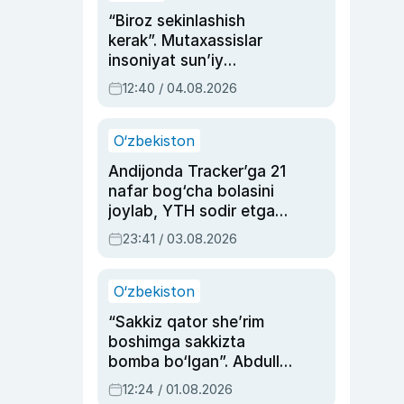
“Biroz sekinlashish
kerak”. Mutaxassislar
insoniyat sun’iy
intellektni boshqara
12:40 / 04.08.2026
olmay qolishidan xavotir
bildirdi
O‘zbekiston
Andijonda Tracker’ga 21
nafar bog‘cha bolasini
joylab, YTH sodir etgan
ayolga sud hukmi o‘qildi
23:41 / 03.08.2026
O‘zbekiston
“Sakkiz qator she’rim
boshimga sakkizta
bomba bo‘lgan”. Abdulla
Oripovni siyosiy
12:24 / 01.08.2026
ayblovlardan asrab