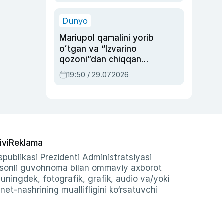
qolgan voqea
Dunyo
Mariupol qamalini yorib
oʻtgan va “Izvarino
qozoni”dan chiqqan
qahramon — Ukraina
19:50 / 29.07.2026
armiyasi bosh
qoʻmondoni Drapatiy
haqida
ivi
Reklama
publikasi Prezidenti Administratsiyasi
-sonli guvohnoma bilan ommaviy axborot
shuningdek, fotografik, grafik, audio va/yoki
et-nashrining muallifligini ko‘rsatuvchi