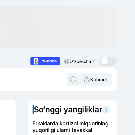
O‘zbekcha
Kabinet
So‘nggi yangiliklar
Erkaklarda kortizol miqdorining
yuqoriligi ularni tavakkal