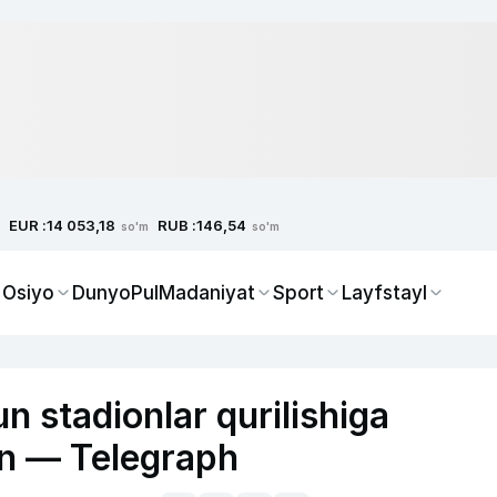
EUR :
RUB :
14 053,18
146,54
so'm
so'm
 Osiyo
Dunyo
Pul
Madaniyat
Sport
Layfstayl
 stadionlar qurilishiga
n — Telegraph