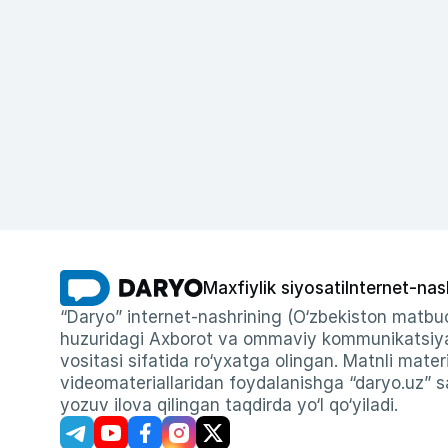
Maxfiylik siyosati
Internet-nas
“Daryo” internet-nashrining (O‘zbekiston matbuo
huzuridagi Axborot va ommaviy kommunikatsiyal
vositasi sifatida ro‘yxatga olingan. Matnli materi
videomateriallaridan foydalanishga “daryo.uz” sa
yozuv ilova qilingan taqdirda yo‘l qo‘yiladi.