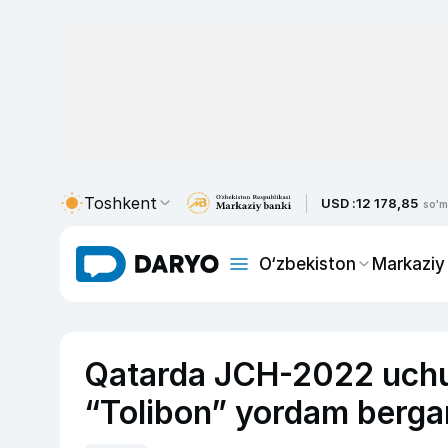
Toshkent
USD :
12 178,85
so'm
O‘zbekiston
Markaziy
Qatarda JCH-2022 uchun
“Tolibon” yordam berga