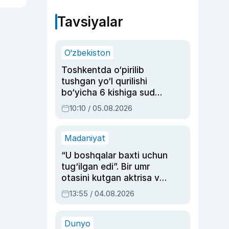
Tavsiyalar
O‘zbekiston
Toshkentda o‘pirilib
tushgan yo‘l qurilishi
bo‘yicha 6 kishiga sud
hukmi o‘qildi
10:10 / 05.08.2026
Madaniyat
“U boshqalar baxti uchun
tug‘ilgan edi”. Bir umr
otasini kutgan aktrisa va
dublyaj ustasi Rimma
13:55 / 04.08.2026
Ahmedovaning
sinovlarga to‘la hayoti
Dunyo