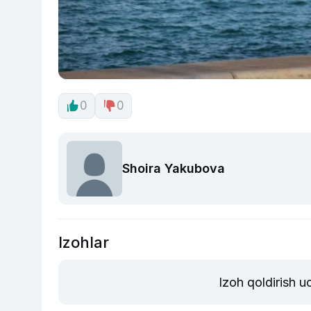
0
0
Shoira Yakubova
Izohlar
Izoh qoldirish 