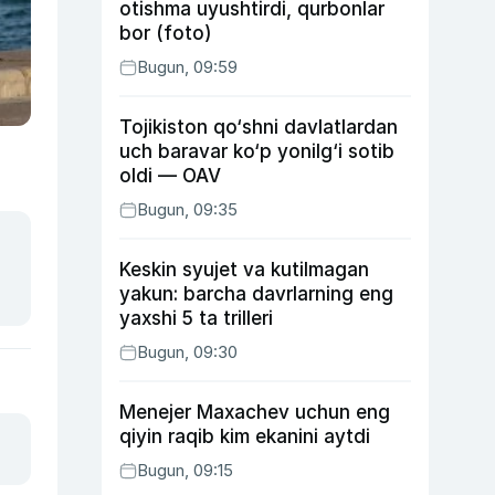
otishma uyushtirdi, qurbonlar
bor (foto)
Bugun, 09:59
Tojikiston qo‘shni davlatlardan
uch baravar ko‘p yonilg‘i sotib
oldi — OAV
Bugun, 09:35
Keskin syujet va kutilmagan
yakun: barcha davrlarning eng
yaxshi 5 ta trilleri
Bugun, 09:30
Menejer Maxachev uchun eng
qiyin raqib kim ekanini aytdi
Bugun, 09:15