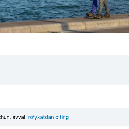
uchun, avval
ro‘yxatdan o‘ting