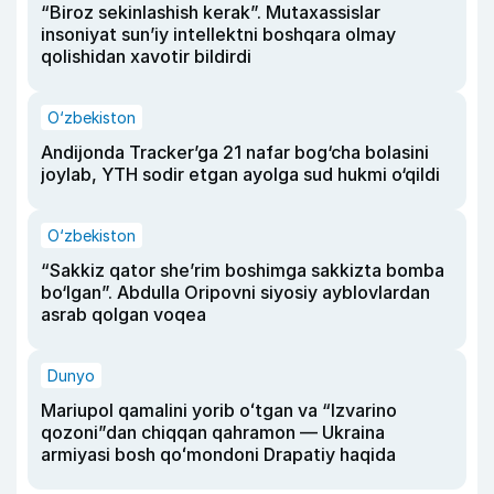
“Biroz sekinlashish kerak”. Mutaxassislar
insoniyat sun’iy intellektni boshqara olmay
qolishidan xavotir bildirdi
O‘zbekiston
Andijonda Tracker’ga 21 nafar bog‘cha bolasini
joylab, YTH sodir etgan ayolga sud hukmi o‘qildi
O‘zbekiston
“Sakkiz qator she’rim boshimga sakkizta bomba
bo‘lgan”. Abdulla Oripovni siyosiy ayblovlardan
asrab qolgan voqea
Dunyo
Mariupol qamalini yorib oʻtgan va “Izvarino
qozoni”dan chiqqan qahramon — Ukraina
armiyasi bosh qoʻmondoni Drapatiy haqida