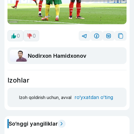
0
0
Nodirxon Hamidxonov
Izohlar
ro‘yxatdan o‘ting
Izoh qoldirish uchun, avval
So‘nggi yangiliklar