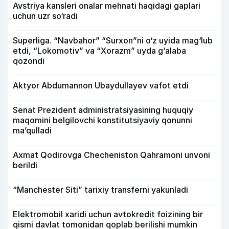
Avstriya kansleri onalar mehnati haqidagi gaplari
uchun uzr so‘radi
Superliga. “Navbahor” “Surxon”ni o‘z uyida mag‘lub
etdi, “Lokomotiv” va “Xorazm” uyda g‘alaba
qozondi
Aktyor Abdu­mannon Ubaydullayev vafot etdi
Senat Prezident administratsiyasining huquqiy
maqomini belgilovchi konstitutsiyaviy qonunni
ma’qulladi
Axmat Qodirovga Checheniston Qahramoni unvoni
berildi
“Manchester Siti” tarixiy transferni yakunladi
Elektromobil xaridi uchun avtokredit foizining bir
qismi davlat tomonidan qoplab berilishi mumkin