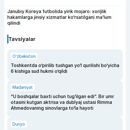
Janubiy Koreya futbolida yirik mojaro: xorijlik
hakamlarga jinsiy xizmatlar ko‘rsatilgani ma’lum
qilindi
Tavsiyalar
O‘zbekiston
Toshkentda o‘pirilib tushgan yo‘l qurilishi bo‘yicha
6 kishiga sud hukmi o‘qildi
Madaniyat
“U boshqalar baxti uchun tug‘ilgan edi”. Bir umr
otasini kutgan aktrisa va dublyaj ustasi Rimma
Ahmedovaning sinovlarga to‘la hayoti
Dunyo