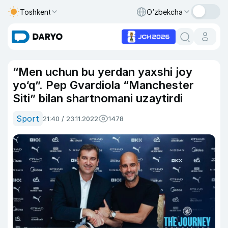
Toshkent
O‘zbekcha
“Men uchun bu yerdan yaxshi joy
yo‘q”. Pep Gvardiola “Manchester
Siti” bilan shartnomani uzaytirdi
Sport
21:40 / 23.11.2022
1478