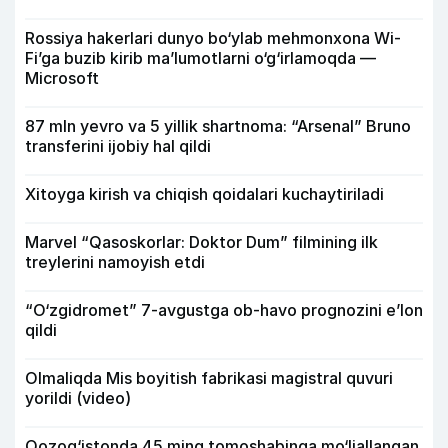
Rossiya hakerlari dunyo bo‘ylab mehmonxona Wi-
Fi’ga buzib kirib ma’lumotlarni o‘g‘irlamoqda —
Microsoft
87 mln yevro va 5 yillik shartnoma: “Arsenal” Bruno
transferini ijobiy hal qildi
Xitoyga kirish va chiqish qoidalari kuchaytiriladi
Marvel “Qasoskorlar: Doktor Dum” filmining ilk
treylerini namoyish etdi
“O‘zgidromet” 7-avgustga ob-havo prognozini e’lon
qildi
Olmaliqda Mis boyitish fabrikasi magistral quvuri
yorildi (video)
Qozog‘istonda 45 ming tomoshabinga mo‘ljallangan