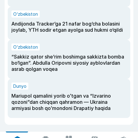
O‘zbekiston
Andijonda Tracker’ga 21 nafar bog‘cha bolasini
joylab, YTH sodir etgan ayolga sud hukmi o‘qildi
O‘zbekiston
“Sakkiz qator she’rim boshimga sakkizta bomba
bo‘lgan”. Abdulla Oripovni siyosiy ayblovlardan
asrab qolgan voqea
Dunyo
Mariupol qamalini yorib oʻtgan va “Izvarino
qozoni”dan chiqqan qahramon — Ukraina
armiyasi bosh qoʻmondoni Drapatiy haqida