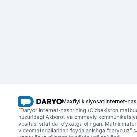
Maxfiylik siyosati
Internet-nas
“Daryo” internet-nashrining (O‘zbekiston matbuo
huzuridagi Axborot va ommaviy kommunikatsiyal
vositasi sifatida ro‘yxatga olingan. Matnli materi
videomateriallaridan foydalanishga “daryo.uz” sa