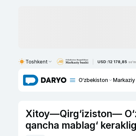
Toshkent
USD :
12 178,85
so'm
O‘zbekiston
Markaziy
Xitoy—Qirg‘iziston— O‘z
qancha mablag‘ kerakligi