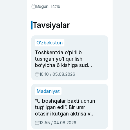
Bugun, 14:16
Tavsiyalar
O‘zbekiston
Toshkentda o‘pirilib
tushgan yo‘l qurilishi
bo‘yicha 6 kishiga sud
hukmi o‘qildi
10:10 / 05.08.2026
Madaniyat
“U boshqalar baxti uchun
tug‘ilgan edi”. Bir umr
otasini kutgan aktrisa va
dublyaj ustasi Rimma
13:55 / 04.08.2026
Ahmedovaning