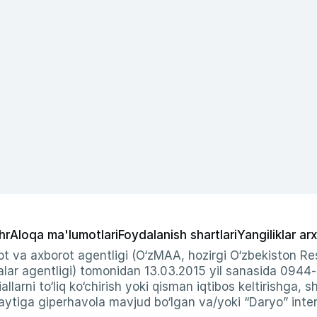
hr
Aloqa ma'lumotlari
Foydalanish shartlari
Yangiliklar arx
t va axborot agentligi (O‘zMAA, hozirgi O‘zbekiston Res
ar agentligi) tomonidan 13.03.2015 yil sanasida 0944
allarni to‘liq ko‘chirish yoki qisman iqtibos keltirishga, 
ytiga giperhavola mavjud bo‘lgan va/yoki “Daryo” intern