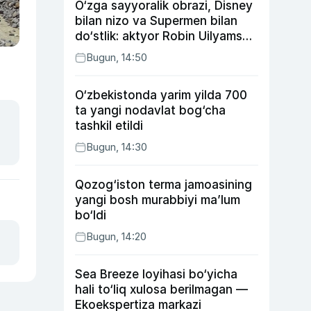
O‘zga sayyoralik obrazi, Disney
bilan nizo va Supermen bilan
do‘stlik: aktyor Robin Uilyams
haqida ko‘pchilik bilmaydigan
Bugun, 14:50
faktlar
O‘zbekistonda yarim yilda 700
ta yangi nodavlat bog‘cha
tashkil etildi
Bugun, 14:30
Qozog‘iston terma jamoasining
yangi bosh murabbiyi ma’lum
bo‘ldi
Bugun, 14:20
Sea Breeze loyihasi bo‘yicha
hali to‘liq xulosa berilmagan —
Ekoekspertiza markazi