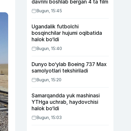
davrini boshlab bergan 4 ta film
Bugun, 15:45
Ugandalik futbolchi
bosqinchilar hujumi oqibatida
halok bo‘ldi
Bugun, 15:40
Dunyo bo‘ylab Boeing 737 Max
samolyotlari tekshiriladi
Bugun, 15:20
Samarqandda yuk mashinasi
YTHga uchrab, haydovchisi
halok bo‘ldi
Bugun, 15:03