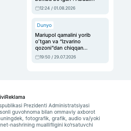
Oripovni siyosiy
12:24 / 01.08.2026
ayblovlardan asrab
qolgan voqea
Dunyo
Mariupol qamalini yorib
oʻtgan va “Izvarino
qozoni”dan chiqqan
qahramon — Ukraina
19:50 / 29.07.2026
armiyasi bosh
qoʻmondoni Drapatiy
haqida
ivi
Reklama
publikasi Prezidenti Administratsiyasi
-sonli guvohnoma bilan ommaviy axborot
shuningdek, fotografik, grafik, audio va/yoki
et-nashrining muallifligini ko‘rsatuvchi