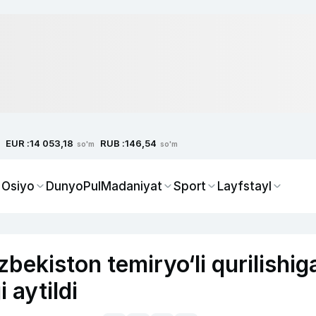
EUR :
RUB :
14 053,18
146,54
so'm
so'm
 Osiyo
Dunyo
Pul
Madaniyat
Sport
Layfstayl
bekiston temiryo‘li qurilishig
 aytildi