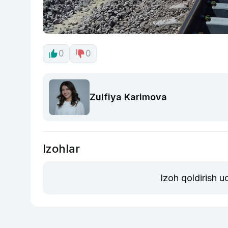
0
0
Zulfiya Karimova
Izohlar
Izoh qoldirish 