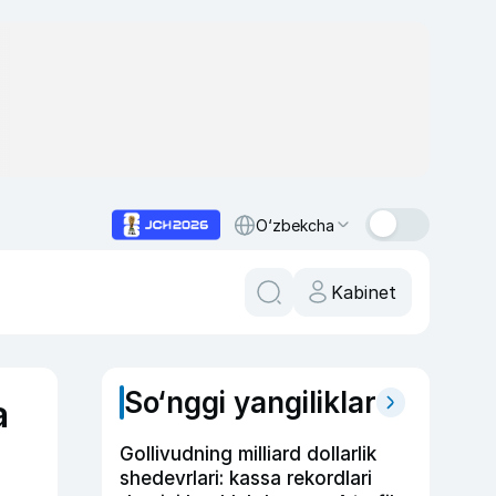
O‘zbekcha
Kabinet
So‘nggi yangiliklar
a
Gollivudning milliard dollarlik
shedevrlari: kassa rekordlari