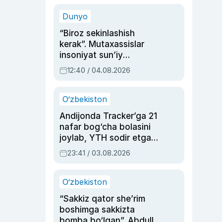
sinovlarga to‘la hayoti
Dunyo
“Biroz sekinlashish
kerak”. Mutaxassislar
insoniyat sun’iy
intellektni boshqara
12:40 / 04.08.2026
olmay qolishidan xavotir
bildirdi
O‘zbekiston
Andijonda Tracker’ga 21
nafar bog‘cha bolasini
joylab, YTH sodir etgan
ayolga sud hukmi o‘qildi
23:41 / 03.08.2026
O‘zbekiston
“Sakkiz qator she’rim
boshimga sakkizta
bomba bo‘lgan”. Abdulla