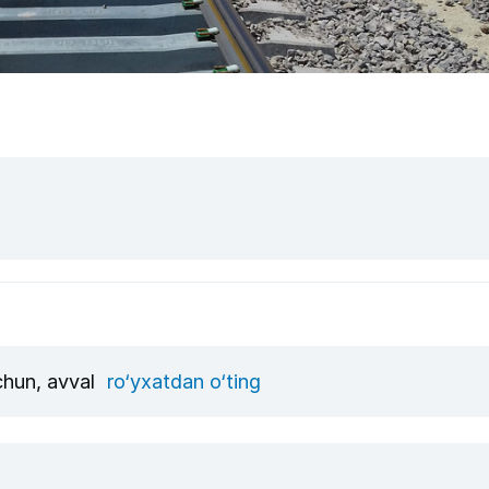
uchun, avval
ro‘yxatdan o‘ting