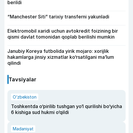
berildi
“Manchester Siti” tarixiy transferni yakunladi
Elektromobil xaridi uchun avtokredit foizining bir
qismi davlat tomonidan qoplab berilishi mumkin
Janubiy Koreya futbolida yirik mojaro: xorijlik
hakamlarga jinsiy xizmatlar ko‘rsatilgani ma’lum
qilindi
Tavsiyalar
O‘zbekiston
Toshkentda o‘pirilib tushgan yo‘l qurilishi bo‘yicha
6 kishiga sud hukmi o‘qildi
Madaniyat