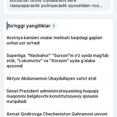
bonustan unmli foydalanishi kere
rassiyaparastik putinparaslik siyosatidan voz
kechish i ozizn mustaql yolini rassiyasz qurishi
kere
So‘nggi yangiliklar
Avstriya kansleri onalar mehnati haqidagi gaplari
uchun uzr so‘radi
Superliga. “Navbahor” “Surxon”ni o‘z uyida mag‘lub
etdi, “Lokomotiv” va “Xorazm” uyda g‘alaba
qozondi
Aktyor Abdu­mannon Ubaydullayev vafot etdi
Senat Prezident administratsiyasining huquqiy
maqomini belgilovchi konstitutsiyaviy qonunni
ma’qulladi
Axmat Qodirovga Checheniston Qahramoni unvoni