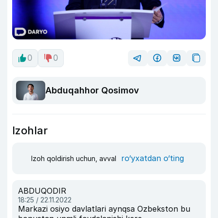
0
0
Abduqahhor Qosimov
Izohlar
ro‘yxatdan o‘ting
Izoh qoldirish uchun, avval
ABDUQODIR
18:25 / 22.11.2022
Markazi osiyo davlatlari aynqsa Ozbekston bu