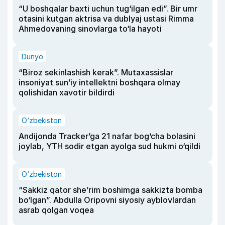
“U boshqalar baxti uchun tug‘ilgan edi”. Bir umr
otasini kutgan aktrisa va dublyaj ustasi Rimma
Ahmedovaning sinovlarga to‘la hayoti
Dunyo
“Biroz sekinlashish kerak”. Mutaxassislar
insoniyat sun’iy intellektni boshqara olmay
qolishidan xavotir bildirdi
O‘zbekiston
Andijonda Tracker’ga 21 nafar bog‘cha bolasini
joylab, YTH sodir etgan ayolga sud hukmi o‘qildi
O‘zbekiston
“Sakkiz qator she’rim boshimga sakkizta bomba
bo‘lgan”. Abdulla Oripovni siyosiy ayblovlardan
asrab qolgan voqea