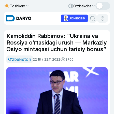
Toshkent
O‘zbekcha
Kamoliddin Rabbimov: “Ukraina va
Rossiya o‘rtasidagi urush — Markaziy
Osiyo mintaqasi uchun tarixiy bonus”
O‘zbekiston
22:18 / 22.11.2022
3700