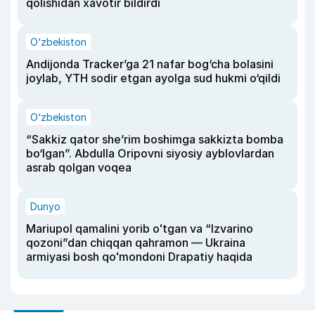
qolishidan xavotir bildirdi
O‘zbekiston
Andijonda Tracker’ga 21 nafar bog‘cha bolasini
joylab, YTH sodir etgan ayolga sud hukmi o‘qildi
O‘zbekiston
“Sakkiz qator she’rim boshimga sakkizta bomba
bo‘lgan”. Abdulla Oripovni siyosiy ayblovlardan
asrab qolgan voqea
Dunyo
Mariupol qamalini yorib oʻtgan va “Izvarino
qozoni”dan chiqqan qahramon — Ukraina
armiyasi bosh qoʻmondoni Drapatiy haqida