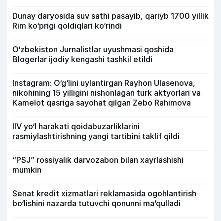
Dunay daryosida suv sathi pasayib, qariyb 1700 yillik
Rim ko‘prigi qoldiqlari ko‘rindi
O‘zbekiston Jurnalistlar uyushmasi qoshida
Blogerlar ijodiy kengashi tashkil etildi
Instagram: O‘g‘lini uylantirgan Rayhon Ulasenova,
nikohining 15 yilligini nishonlagan turk aktyorlari va
Kamelot qasriga sayohat qilgan Zebo Rahimova
IIV yo‘l harakati qoidabuzarliklarini
rasmiylashtirishning yangi tartibini taklif qildi
“PSJ” rossiyalik darvozabon bilan xayrlashishi
mumkin
Senat kredit xizmatlari reklamasida ogohlantirish
bo‘lishini nazarda tutuvchi qonunni ma’qulladi