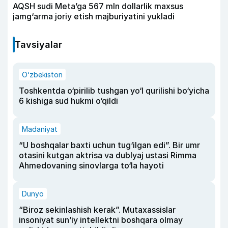
AQSH sudi Meta’ga 567 mln dollarlik maxsus
jamg‘arma joriy etish majburiyatini yukladi
Tavsiyalar
O‘zbekiston
Toshkentda o‘pirilib tushgan yo‘l qurilishi bo‘yicha
6 kishiga sud hukmi o‘qildi
Madaniyat
“U boshqalar baxti uchun tug‘ilgan edi”. Bir umr
otasini kutgan aktrisa va dublyaj ustasi Rimma
Ahmedovaning sinovlarga to‘la hayoti
Dunyo
“Biroz sekinlashish kerak”. Mutaxassislar
insoniyat sun’iy intellektni boshqara olmay