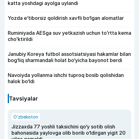
katta yoshdagi ayolga uylandi
Yozda e’tiborsiz qoldirish xavfli bo‘lgan alomatlar
Ruminiyada AESga suv yetkazish uchun toʻrtta kema
choʻktirildi
Janubiy Koreya futbol assotsiatsiyasi hakamlar bilan
bog‘liq sharmandali holat bo‘yicha bayonot berdi
Navoiyda yollanma ishchi tuproq bosib qolishidan
halok bo‘ldi
Tavsiyalar
O‘zbekiston
Jizzaxda 77 yoshli taksichini qo‘y sotib olish
bahonasida yaylovga olib borib o‘ldirgan yigit 20