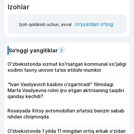
Izohlar
ro‘yxatdan o‘ting
Izoh qoldirish uchun, avval
So‘nggi yangiliklar
Oʻzbekistonda xizmat koʻrsatgan kommunal xoʻjaligi
xodimi faxriy unvoni taʼsis etilishi mumkin
“Ivan Vasilyevich kasbini o‘zgartiradi” filmidagi
Marfa Vasilyevna rolini ijro etgan aktrisaning taqdiri
qanday kechdi?
Rossiyada Xitoy avtomobillari sifatsiz benzin sabab
ishdan chiqmoqda
O‘zbekistonda 1 yilda 11 mingdan ortiq erkak o‘zidan