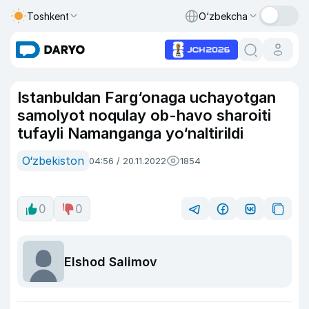
Toshkent
O‘zbekcha
Istanbuldan Farg‘onaga uchayotgan
samolyot noqulay ob-havo sharoiti
tufayli Namanganga yo‘naltirildi
O‘zbekiston
04:56 / 20.11.2022
1854
0
0
Elshod Salimov