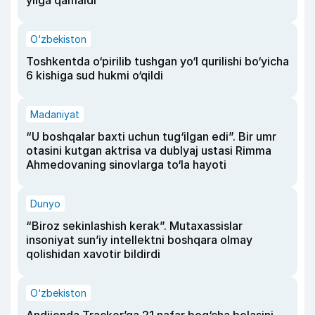
yilga qamaldi
O‘zbekiston
Toshkentda o‘pirilib tushgan yo‘l qurilishi bo‘yicha
6 kishiga sud hukmi o‘qildi
Madaniyat
“U boshqalar baxti uchun tug‘ilgan edi”. Bir umr
otasini kutgan aktrisa va dublyaj ustasi Rimma
Ahmedovaning sinovlarga to‘la hayoti
Dunyo
“Biroz sekinlashish kerak”. Mutaxassislar
insoniyat sun’iy intellektni boshqara olmay
qolishidan xavotir bildirdi
O‘zbekiston