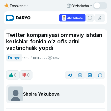
Toshkent
O‘zbekcha
Twitter kompaniyasi ommaviy ishdan
ketishlar fonida o‘z ofislarini
vaqtinchalik yopdi
Dunyo
16:10 / 18.11.2022
1967
0
0
Shoira Yakubova