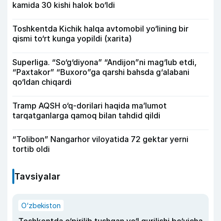
kamida 30 kishi halok bo‘ldi
Toshkentda Kichik halqa avtomobil yo‘lining bir
qismi to‘rt kunga yopildi (xarita)
Superliga. “So‘g‘diyona” “Andijon”ni mag‘lub etdi,
“Paxtakor” “Buxoro”ga qarshi bahsda g‘alabani
qo‘ldan chiqardi
Tramp AQSH o‘q-dorilari haqida ma’lumot
tarqatganlarga qamoq bilan tahdid qildi
“Tolibon” Nangarhor viloyatida 72 gektar yerni
tortib oldi
Tavsiyalar
O‘zbekiston