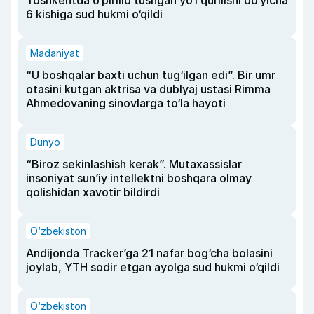
Toshkentda o‘pirilib tushgan yo‘l qurilishi bo‘yicha
6 kishiga sud hukmi o‘qildi
Madaniyat
“U boshqalar baxti uchun tug‘ilgan edi”. Bir umr
otasini kutgan aktrisa va dublyaj ustasi Rimma
Ahmedovaning sinovlarga to‘la hayoti
Dunyo
“Biroz sekinlashish kerak”. Mutaxassislar
insoniyat sun’iy intellektni boshqara olmay
qolishidan xavotir bildirdi
O‘zbekiston
Andijonda Tracker’ga 21 nafar bog‘cha bolasini
joylab, YTH sodir etgan ayolga sud hukmi o‘qildi
O‘zbekiston