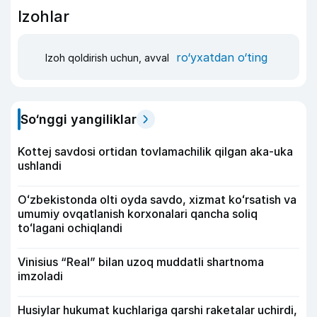
Izohlar
ro‘yxatdan o‘ting
Izoh qoldirish uchun, avval
So‘nggi yangiliklar
Kottej savdosi ortidan tovlamachilik qilgan aka-uka
ushlandi
Oʻzbekistonda olti oyda savdo, xizmat koʻrsatish va
umumiy ovqatlanish korxonalari qancha soliq
toʻlagani ochiqlandi
Vinisius “Real” bilan uzoq muddatli shartnoma
imzoladi
Husiylar hukumat kuchlariga qarshi raketalar uchirdi,