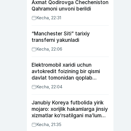
Axmat Qodirovga Checheniston
Qahramoni unvoni berildi
Kecha, 22:31
“Manchester Siti” tarixiy
transferni yakunladi
Kecha, 22:06
Elektromobil xaridi uchun
avtokredit foizining bir qismi
davlat tomonidan qoplab
berilishi mumkin
Kecha, 22:04
Janubiy Koreya futbolida yirik
mojaro: xorijlik hakamlarga jinsiy
xizmatlar ko‘rsatilgani ma’lum
qilindi
Kecha, 21:35