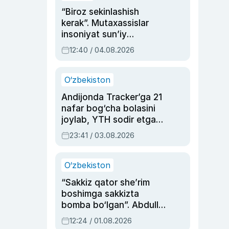
“Biroz sekinlashish
kerak”. Mutaxassislar
insoniyat sun’iy
intellektni boshqara
12:40 / 04.08.2026
olmay qolishidan xavotir
bildirdi
O‘zbekiston
Andijonda Tracker’ga 21
nafar bog‘cha bolasini
joylab, YTH sodir etgan
ayolga sud hukmi o‘qildi
23:41 / 03.08.2026
O‘zbekiston
“Sakkiz qator she’rim
boshimga sakkizta
bomba bo‘lgan”. Abdulla
Oripovni siyosiy
12:24 / 01.08.2026
ayblovlardan asrab