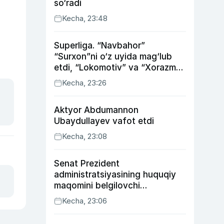
so‘radi
Kecha, 23:48
Superliga. “Navbahor”
“Surxon”ni o‘z uyida mag‘lub
etdi, “Lokomotiv” va “Xorazm”
uyda g‘alaba qozondi
Kecha, 23:26
Aktyor Abdu­mannon
Ubaydullayev vafot etdi
Kecha, 23:08
Senat Prezident
administratsiyasining huquqiy
maqomini belgilovchi
konstitutsiyaviy qonunni
Kecha, 23:06
ma’qulladi