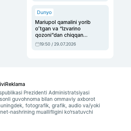
qolgan voqea
Dunyo
Mariupol qamalini yorib
oʻtgan va “Izvarino
qozoni”dan chiqqan
qahramon — Ukraina
19:50 / 29.07.2026
armiyasi bosh
qoʻmondoni Drapatiy
haqida
ivi
Reklama
publikasi Prezidenti Administratsiyasi
-sonli guvohnoma bilan ommaviy axborot
shuningdek, fotografik, grafik, audio va/yoki
et-nashrining muallifligini ko‘rsatuvchi