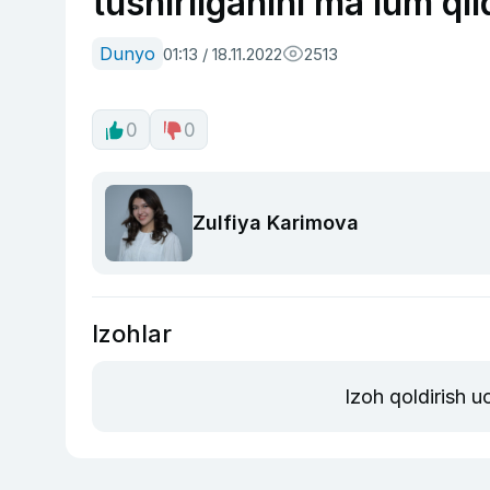
tushirilganini ma’lum qil
Dunyo
01:13 / 18.11.2022
2513
0
0
Zulfiya Karimova
Izohlar
Izoh qoldirish 