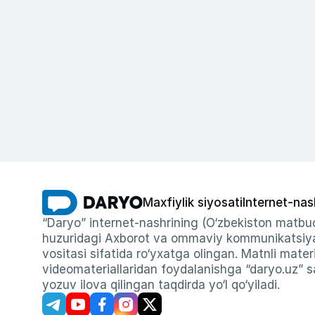
Maxfiylik siyosati
Internet-nas
“Daryo” internet-nashrining (O‘zbekiston matbuo
huzuridagi Axborot va ommaviy kommunikatsiyal
vositasi sifatida ro‘yxatga olingan. Matnli materi
videomateriallaridan foydalanishga “daryo.uz” sa
yozuv ilova qilingan taqdirda yo‘l qo‘yiladi.