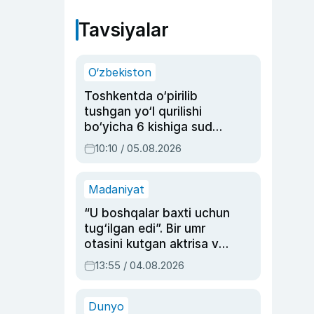
Tavsiyalar
O‘zbekiston
Toshkentda o‘pirilib
tushgan yo‘l qurilishi
bo‘yicha 6 kishiga sud
hukmi o‘qildi
10:10 / 05.08.2026
Madaniyat
“U boshqalar baxti uchun
tug‘ilgan edi”. Bir umr
otasini kutgan aktrisa va
dublyaj ustasi Rimma
13:55 / 04.08.2026
Ahmedovaning
sinovlarga to‘la hayoti
Dunyo