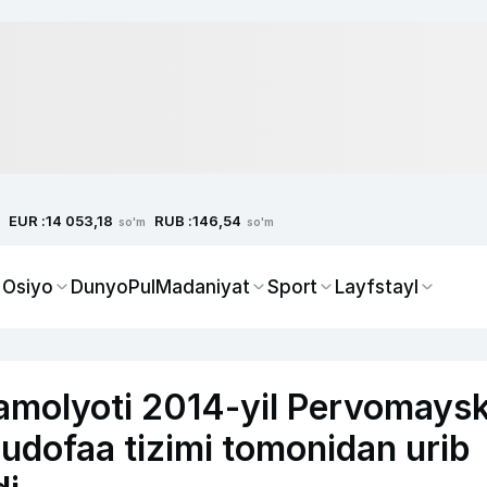
EUR :
RUB :
14 053,18
146,54
so'm
so'm
 Osiyo
Dunyo
Pul
Madaniyat
Sport
Layfstayl
amolyoti 2014-yil Pervomays
udofaa tizimi tomonidan urib