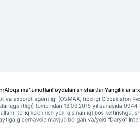
hr
Aloqa ma'lumotlari
Foydalanish shartlari
Yangiliklar arx
t va axborot agentligi (O‘zMAA, hozirgi O‘zbekiston Res
ar agentligi) tomonidan 13.03.2015 yil sanasida 0944
allarni to‘liq ko‘chirish yoki qisman iqtibos keltirishga, 
ytiga giperhavola mavjud bo‘lgan va/yoki “Daryo” intern