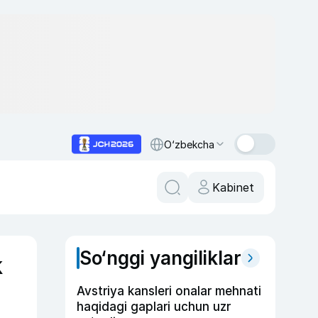
O‘zbekcha
Kabinet
So‘nggi yangiliklar
k
Avstriya kansleri onalar mehnati
haqidagi gaplari uchun uzr