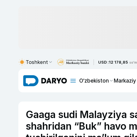
Toshkent
USD :
12 178,85
so'm
O‘zbekiston
Markaziy
Gaaga sudi Malayziya s
shahridan “Buk” havo m