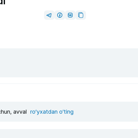
di
uchun, avval
ro‘yxatdan o‘ting