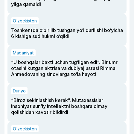
yilga qamaldi
O‘zbekiston
Toshkentda o‘pirilib tushgan yo‘l qurilishi bo‘yicha
6 kishiga sud hukmi o‘qildi
Madaniyat
“U boshqalar baxti uchun tug‘ilgan edi”. Bir umr
otasini kutgan aktrisa va dublyaj ustasi Rimma
Ahmedovaning sinovlarga to‘la hayoti
Dunyo
“Biroz sekinlashish kerak”. Mutaxassislar
insoniyat sun’iy intellektni boshqara olmay
qolishidan xavotir bildirdi
O‘zbekiston