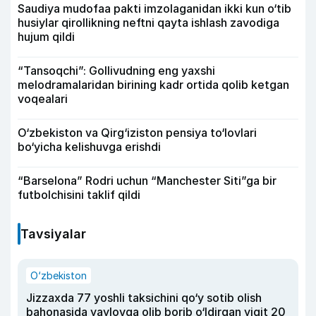
Saudiya mudofaa pakti imzolaganidan ikki kun o‘tib
husiylar qirollikning neftni qayta ishlash zavodiga
hujum qildi
“Tansoqchi”: Gollivudning eng yaxshi
melodramalaridan birining kadr ortida qolib ketgan
voqealari
O‘zbekiston va Qirg‘iziston pensiya to‘lovlari
bo‘yicha kelishuvga erishdi
“Barselona” Rodri uchun “Manchester Siti”ga bir
futbolchisini taklif qildi
Tavsiyalar
O‘zbekiston
Jizzaxda 77 yoshli taksichini qo‘y sotib olish
bahonasida yaylovga olib borib o‘ldirgan yigit 20