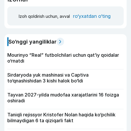
ro‘yxatdan o‘ting
Izoh qoldirish uchun, avval
So‘nggi yangiliklar
Mourinyo “Real” futbolchilari uchun qat’iy qoidalar
o‘rnatdi
Sirdaryoda yuk mashinasi va Captiva
to‘qnashishidan 3 kishi halok bo‘ldi
Tayvan 2027-yilda mudofaa xarajatlarini 16 foizga
oshiradi
Taniqli rejissyor Kristofer Nolan haqida ko‘pchilik
bilmaydigan 6 ta qiziqarli fakt