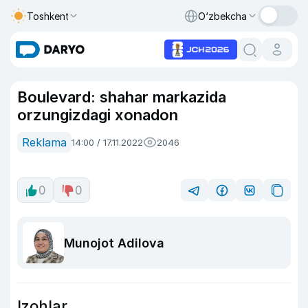
Toshkent
O‘zbekcha
Boulevard: shahar markazida
orzungizdagi xonadon
Reklama
14:00 / 17.11.2022
2046
0
0
Munojot Adilova
Izohlar