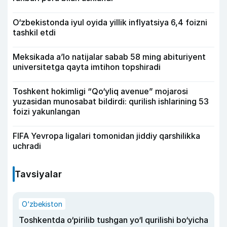
O‘zbekistonda iyul oyida yillik inflyatsiya 6,4 foizni
tashkil etdi
Meksikada a’lo natijalar sabab 58 ming abituriyent
universitetga qayta imtihon topshiradi
Toshkent hokimligi “Qo‘yliq avenue” mojarosi
yuzasidan munosabat bildirdi: qurilish ishlarining 53
foizi yakunlangan
FIFA Yevropa ligalari tomonidan jiddiy qarshilikka
uchradi
Tavsiyalar
O‘zbekiston
Toshkentda o‘pirilib tushgan yo‘l qurilishi bo‘yicha