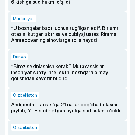
6 kishiga sud hukmi o‘qildi
Madaniyat
“U boshqalar baxti uchun tug‘ilgan edi”. Bir umr
otasini kutgan aktrisa va dublyaj ustasi Rimma
Ahmedovaning sinovlarga to‘la hayoti
Dunyo
“Biroz sekinlashish kerak”. Mutaxassislar
insoniyat sun’iy intellektni boshqara olmay
qolishidan xavotir bildirdi
O‘zbekiston
Andijonda Tracker’ga 21 nafar bog‘cha bolasini
joylab, YTH sodir etgan ayolga sud hukmi o‘qildi
O‘zbekiston