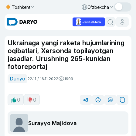
Toshkent
O‘zbekcha
Ukrainaga yangi raketa hujumlarining
oqibatlari, Xersonda topilayotgan
jasadlar. Urushning 265-kunidan
fotoreportaj
Dunyo
22:11 / 16.11.2022
1999
0
0
Surayyo Majidova