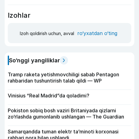
Izohlar
ro‘yxatdan o‘ting
Izoh qoldirish uchun, avval
So‘nggi yangiliklar
Tramp raketa yetishmovchiligi sabab Pentagon
rahbaridan tushuntirish talab qildi — WP
Vinisius “Real Madrid”da qoladimi?
Pokiston sobiq bosh vaziri Britaniyada qizlarni
zo‘rlashda gumonlanib ushlangan — The Guardian
Samarqandda tuman elektr ta’minoti korxonasi
rahbari pora bilan ushlandi