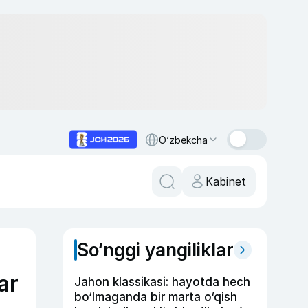
O‘zbekcha
Kabinet
So‘nggi yangiliklar
ar
Jahon klassikasi: hayotda hech
bo‘lmaganda bir marta o‘qish