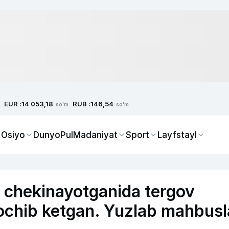
EUR :
RUB :
14 053,18
146,54
so'm
so'm
 Osiyo
Dunyo
Pul
Madaniyat
Sport
Layfstayl
n chekinayotganida tergov
i ochib ketgan. Yuzlab mahbusl