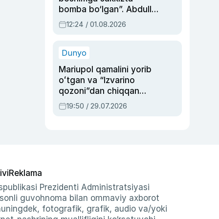
bomba bo‘lgan”. Abdulla
Oripovni siyosiy
12:24 / 01.08.2026
ayblovlardan asrab
qolgan voqea
Dunyo
Mariupol qamalini yorib
oʻtgan va “Izvarino
qozoni”dan chiqqan
qahramon — Ukraina
19:50 / 29.07.2026
armiyasi bosh
qoʻmondoni Drapatiy
haqida
ivi
Reklama
publikasi Prezidenti Administratsiyasi
-sonli guvohnoma bilan ommaviy axborot
shuningdek, fotografik, grafik, audio va/yoki