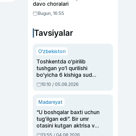
davo choralari
Bugun, 16:55
Tavsiyalar
O‘zbekiston
Toshkentda o‘pirilib
tushgan yo‘l qurilishi
bo‘yicha 6 kishiga sud
hukmi o‘qildi
10:10 / 05.08.2026
Madaniyat
“U boshqalar baxti uchun
tug‘ilgan edi”. Bir umr
otasini kutgan aktrisa va
dublyaj ustasi Rimma
13:55 / 04.08.2026