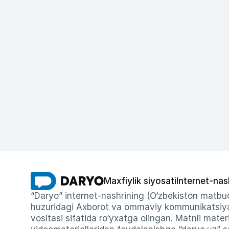
Maxfiylik siyosati
Internet-nas
“Daryo” internet-nashrining (O‘zbekiston matbuo
huzuridagi Axborot va ommaviy kommunikatsiyal
vositasi sifatida ro‘yxatga olingan. Matnli materi