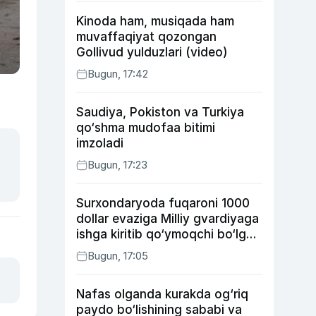
Kinoda ham, musiqada ham
muvaffaqiyat qozongan
Gollivud yulduzlari (video)
Bugun, 17:42
Saudiya, Pokiston va Turkiya
qo‘shma mudofaa bitimi
imzoladi
Bugun, 17:23
Surxondaryoda fuqaroni 1000
dollar evaziga Milliy gvardiyaga
ishga kiritib qo‘ymoqchi bo‘lgan
shaxs ushlandi
Bugun, 17:05
Nafas olganda kurakda og‘riq
paydo bo‘lishining sababi va