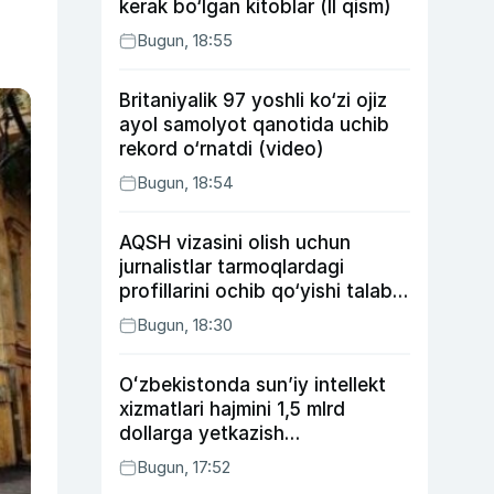
kerak bo‘lgan kitoblar (II qism)
Bugun, 18:55
Britaniyalik 97 yoshli ko‘zi ojiz
ayol samolyot qanotida uchib
rekord o‘rnatdi (video)
Bugun, 18:54
AQSH vizasini olish uchun
jurnalistlar tarmoqlardagi
profillarini ochib qo‘yishi talab
etilishi mumkin
Bugun, 18:30
Oʻzbekistonda sunʼiy intellekt
xizmatlari hajmini 1,5 mlrd
dollarga yetkazish
rejalashtirilmoqda
Bugun, 17:52