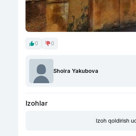
0
0
Shoira Yakubova
Izohlar
Izoh qoldirish 