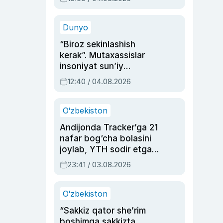
Ahmedovaning
sinovlarga to‘la hayoti
Dunyo
“Biroz sekinlashish
kerak”. Mutaxassislar
insoniyat sun’iy
intellektni boshqara
12:40 / 04.08.2026
olmay qolishidan xavotir
bildirdi
O‘zbekiston
Andijonda Tracker’ga 21
nafar bog‘cha bolasini
joylab, YTH sodir etgan
ayolga sud hukmi o‘qildi
23:41 / 03.08.2026
O‘zbekiston
“Sakkiz qator she’rim
boshimga sakkizta