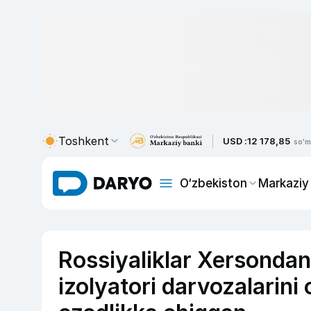
Toshkent
USD :
12 178,85
so'm
O‘zbekiston
Markaziy
Rossiyaliklar Xersonda
izolyatori darvozalarin