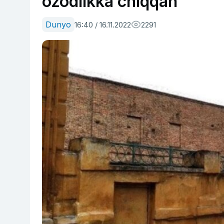
ozodlikka chiqqan
Dunyo
16:40 / 16.11.2022
2291