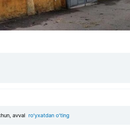
uchun, avval
ro‘yxatdan o‘ting