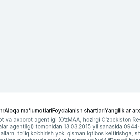
hr
Aloqa ma'lumotlari
Foydalanish shartlari
Yangiliklar arx
t va axborot agentligi (O‘zMAA, hozirgi O‘zbekiston Res
ar agentligi) tomonidan 13.03.2015 yil sanasida 0944
allarni to‘liq ko‘chirish yoki qisman iqtibos keltirishga, 