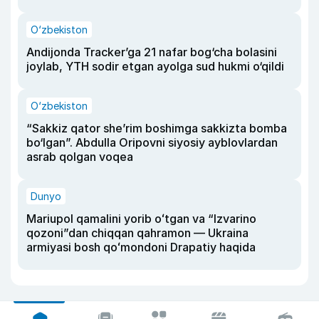
O‘zbekiston
Andijonda Tracker’ga 21 nafar bog‘cha bolasini
joylab, YTH sodir etgan ayolga sud hukmi o‘qildi
O‘zbekiston
“Sakkiz qator she’rim boshimga sakkizta bomba
bo‘lgan”. Abdulla Oripovni siyosiy ayblovlardan
asrab qolgan voqea
Dunyo
Mariupol qamalini yorib oʻtgan va “Izvarino
qozoni”dan chiqqan qahramon — Ukraina
armiyasi bosh qoʻmondoni Drapatiy haqida