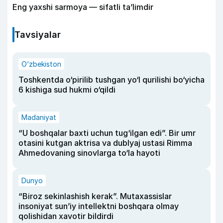
Eng yaxshi sarmoya — sifatli ta’limdir
Tavsiyalar
O‘zbekiston
Toshkentda o‘pirilib tushgan yo‘l qurilishi bo‘yicha
6 kishiga sud hukmi o‘qildi
Madaniyat
“U boshqalar baxti uchun tug‘ilgan edi”. Bir umr
otasini kutgan aktrisa va dublyaj ustasi Rimma
Ahmedovaning sinovlarga to‘la hayoti
Dunyo
“Biroz sekinlashish kerak”. Mutaxassislar
insoniyat sun’iy intellektni boshqara olmay
qolishidan xavotir bildirdi