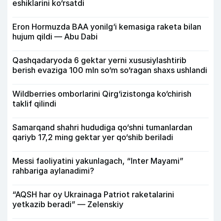
eshiklarini ko‘rsatdi
Eron Hormuzda BAA yonilg‘i kemasiga raketa bilan
hujum qildi — Abu Dabi
Qashqadaryoda 6 gektar yerni xususiylashtirib
berish evaziga 100 mln so‘m so‘ragan shaxs ushlandi
Wildberries omborlarini Qirg‘izistonga ko‘chirish
taklif qilindi
Samarqand shahri hududiga qo‘shni tumanlardan
qariyb 17,2 ming gektar yer qo‘shib beriladi
Messi faoliyatini yakunlagach, “Inter Mayami”
rahbariga aylanadimi?
“AQSH har oy Ukrainaga Patriot raketalarini
yetkazib beradi” — Zelenskiy