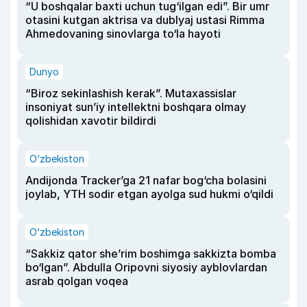
“U boshqalar baxti uchun tug‘ilgan edi”. Bir umr
otasini kutgan aktrisa va dublyaj ustasi Rimma
Ahmedovaning sinovlarga to‘la hayoti
Dunyo
“Biroz sekinlashish kerak”. Mutaxassislar
insoniyat sun’iy intellektni boshqara olmay
qolishidan xavotir bildirdi
O‘zbekiston
Andijonda Tracker’ga 21 nafar bog‘cha bolasini
joylab, YTH sodir etgan ayolga sud hukmi o‘qildi
O‘zbekiston
“Sakkiz qator she’rim boshimga sakkizta bomba
bo‘lgan”. Abdulla Oripovni siyosiy ayblovlardan
asrab qolgan voqea