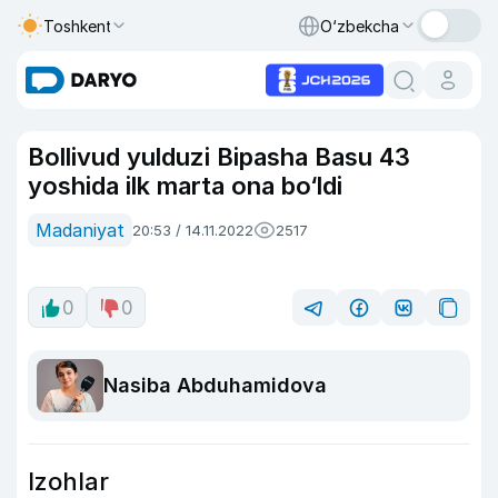
Toshkent
O‘zbekcha
Bollivud yulduzi Bipasha Basu 43
yoshida ilk marta ona bo‘ldi
Madaniyat
20:53 / 14.11.2022
2517
0
0
Nasiba Abduhamidova
Izohlar