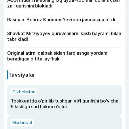
zali qurishini blokladi
Rasman. Behruz Karimov Yevropa jamoasiga o‘tdi
Shavkat Mirziyoyev quruvchilarni kasb bayrami bilan
tabrikladi
Original atirni qalbakisidan farqlashga yordam
beradigan oltita layfhak
Tavsiyalar
O‘zbekiston
Toshkentda o‘pirilib tushgan yo‘l qurilishi bo‘yicha
6 kishiga sud hukmi o‘qildi
Madaniyat