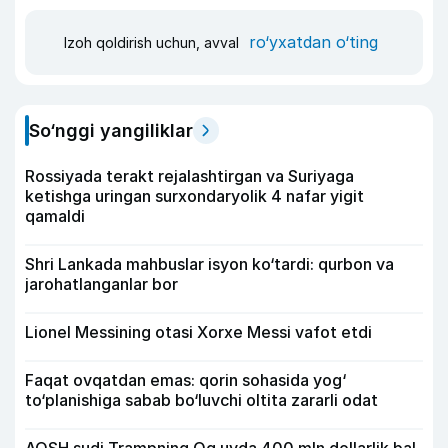
ro‘yxatdan o‘ting
Izoh qoldirish uchun, avval
So‘nggi yangiliklar
Rossiyada terakt rejalashtirgan va Suriyaga
ketishga uringan surxondaryolik 4 nafar yigit
qamaldi
Shri Lankada mahbuslar isyon ko‘tardi: qurbon va
jarohatlanganlar bor
Lionel Messining otasi Xorxe Messi vafot etdi
Faqat ovqatdan emas: qorin sohasida yog‘
to‘planishiga sabab bo‘luvchi oltita zararli odat
AQSH sudi Trampning Oq uyda 400 mln dollarlik bal