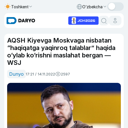
Toshkent
O‘zbekcha
AQSH Kiyevga Moskvaga nisbatan
“haqiqatga yaqinroq talablar” haqida
o‘ylab ko‘rishni maslahat bergan —
WSJ
Dunyo
17:21 / 14.11.2022
2597