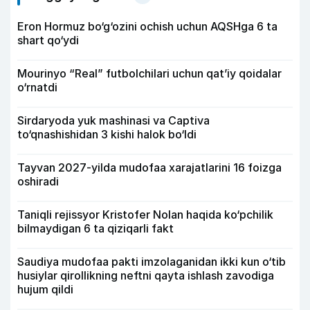
Eron Hormuz bo‘g‘ozini ochish uchun AQSHga 6 ta
shart qo‘ydi
Mourinyo “Real” futbolchilari uchun qat’iy qoidalar
o‘rnatdi
Sirdaryoda yuk mashinasi va Captiva
to‘qnashishidan 3 kishi halok bo‘ldi
Tayvan 2027-yilda mudofaa xarajatlarini 16 foizga
oshiradi
Taniqli rejissyor Kristofer Nolan haqida ko‘pchilik
bilmaydigan 6 ta qiziqarli fakt
Saudiya mudofaa pakti imzolaganidan ikki kun o‘tib
husiylar qirollikning neftni qayta ishlash zavodiga
hujum qildi