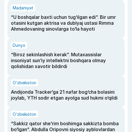
Madaniyat
“U boshqalar baxti uchun tug‘ilgan edi”. Bir umr
otasini kutgan aktrisa va dublyaj ustasi Rimma
Ahmedovaning sinovlarga to‘la hayoti
Dunyo
“Biroz sekinlashish kerak”. Mutaxassislar
insoniyat sun’iy intellektni boshqara olmay
qolishidan xavotir bildirdi
O‘zbekiston
Andijonda Tracker’ga 21 nafar bog‘cha bolasini
joylab, YTH sodir etgan ayolga sud hukmi o‘qildi
O‘zbekiston
“Sakkiz qator she’rim boshimga sakkizta bomba
bo‘lgan”. Abdulla Oripovni siyosiy ayblovlardan