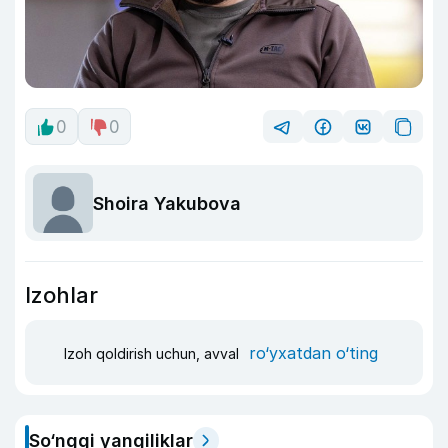
0
0
Shoira Yakubova
Izohlar
ro‘yxatdan o‘ting
Izoh qoldirish uchun, avval
So‘nggi yangiliklar