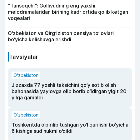
“Tansoqchi”: Gollivudning eng yaxshi
melodramalaridan birining kadr ortida qolib ketgan
voqealari
O‘zbekiston va Qirg‘iziston pensiya to‘lovlari
bo‘yicha kelishuvga erishdi
Tavsiyalar
O‘zbekiston
Jizzaxda 77 yoshli taksichini qo‘y sotib olish
bahonasida yaylovga olib borib o‘ldirgan yigit 20
yilga qamaldi
O‘zbekiston
Toshkentda o‘pirilib tushgan yo‘l qurilishi bo‘yicha
6 kishiga sud hukmi o‘qildi