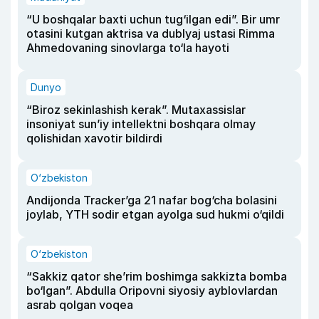
“U boshqalar baxti uchun tug‘ilgan edi”. Bir umr
otasini kutgan aktrisa va dublyaj ustasi Rimma
Ahmedovaning sinovlarga to‘la hayoti
Dunyo
“Biroz sekinlashish kerak”. Mutaxassislar
insoniyat sun’iy intellektni boshqara olmay
qolishidan xavotir bildirdi
O‘zbekiston
Andijonda Tracker’ga 21 nafar bog‘cha bolasini
joylab, YTH sodir etgan ayolga sud hukmi o‘qildi
O‘zbekiston
“Sakkiz qator she’rim boshimga sakkizta bomba
bo‘lgan”. Abdulla Oripovni siyosiy ayblovlardan
asrab qolgan voqea