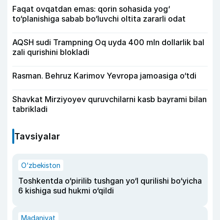
Faqat ovqatdan emas: qorin sohasida yog‘
to‘planishiga sabab bo‘luvchi oltita zararli odat
AQSH sudi Trampning Oq uyda 400 mln dollarlik bal
zali qurishini blokladi
Rasman. Behruz Karimov Yevropa jamoasiga o‘tdi
Shavkat Mirziyoyev quruvchilarni kasb bayrami bilan
tabrikladi
Tavsiyalar
O‘zbekiston
Toshkentda o‘pirilib tushgan yo‘l qurilishi bo‘yicha
6 kishiga sud hukmi o‘qildi
Madaniyat