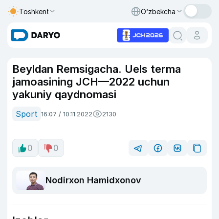
Toshkent
O‘zbekcha
Beyldan Remsigacha. Uels terma
jamoasining JCH—2022 uchun
yakuniy qaydnomasi
Sport
16:07 / 10.11.2022
2130
0
0
Nodirxon Hamidxonov