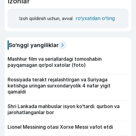
Izohlar
ro‘yxatdan o‘ting
Izoh qoldirish uchun, avval
So‘nggi yangiliklar
Mashhur film va seriallardagi tomoshabin
payqamagan qo‘pol xatolar (foto)
Rossiyada terakt rejalashtirgan va Suriyaga
ketishga uringan surxondaryolik 4 nafar yigit
qamaldi
Shri Lankada mahbuslar isyon ko‘tardi: qurbon va
jarohatlanganlar bor
Lionel Messining otasi Xorxe Messi vafot etdi