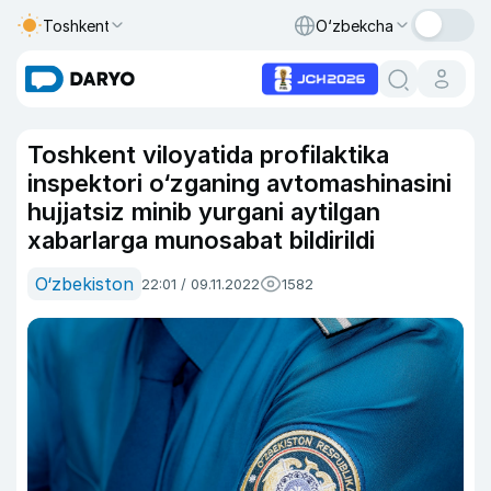
Toshkent
O‘zbekcha
Toshkent viloyatida profilaktika
inspektori o‘zganing avtomashinasini
hujjatsiz minib yurgani aytilgan
xabarlarga munosabat bildirildi
O‘zbekiston
22:01 / 09.11.2022
1582