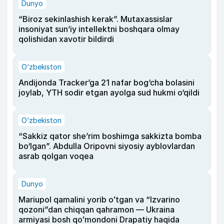
Dunyo
“Biroz sekinlashish kerak”. Mutaxassislar
insoniyat sun’iy intellektni boshqara olmay
qolishidan xavotir bildirdi
O‘zbekiston
Andijonda Tracker’ga 21 nafar bog‘cha bolasini
joylab, YTH sodir etgan ayolga sud hukmi o‘qildi
O‘zbekiston
“Sakkiz qator she’rim boshimga sakkizta bomba
bo‘lgan”. Abdulla Oripovni siyosiy ayblovlardan
asrab qolgan voqea
Dunyo
Mariupol qamalini yorib oʻtgan va “Izvarino
qozoni”dan chiqqan qahramon — Ukraina
armiyasi bosh qoʻmondoni Drapatiy haqida