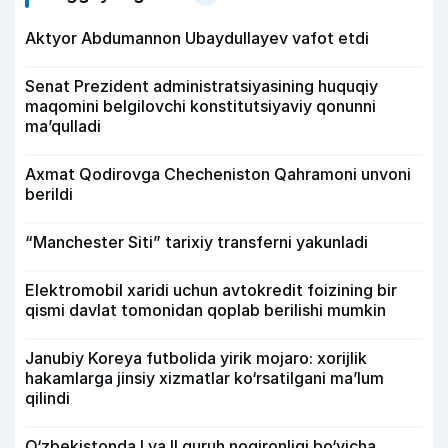
Aktyor Abdu­mannon Ubaydullayev vafot etdi
Senat Prezident administratsiyasining huquqiy
maqomini belgilovchi konstitutsiyaviy qonunni
ma’qulladi
Axmat Qodirovga Checheniston Qahramoni unvoni
berildi
“Manchester Siti” tarixiy transferni yakunladi
Elektromobil xaridi uchun avtokredit foizining bir
qismi davlat tomonidan qoplab berilishi mumkin
Janubiy Koreya futbolida yirik mojaro: xorijlik
hakamlarga jinsiy xizmatlar ko‘rsatilgani ma’lum
qilindi
O‘zbekistonda I va II guruh nogironligi bo‘yicha