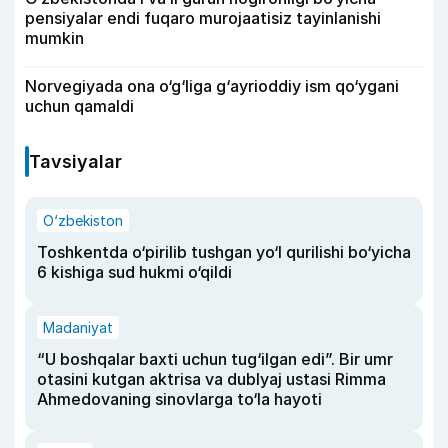
pensiyalar endi fuqaro murojaatisiz tayinlanishi
mumkin
Norvegiyada ona o‘g‘liga g‘ayrioddiy ism qo‘ygani
uchun qamaldi
Tavsiyalar
O‘zbekiston
Toshkentda o‘pirilib tushgan yo‘l qurilishi bo‘yicha
6 kishiga sud hukmi o‘qildi
Madaniyat
“U boshqalar baxti uchun tug‘ilgan edi”. Bir umr
otasini kutgan aktrisa va dublyaj ustasi Rimma
Ahmedovaning sinovlarga to‘la hayoti