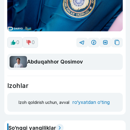
0
0
Abduqahhor Qosimov
Izohlar
ro‘yxatdan o‘ting
Izoh qoldirish uchun, avval
So‘nggi yangiliklar