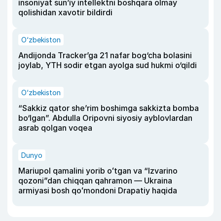
insoniyat sun’iy intellektni boshqara olmay
qolishidan xavotir bildirdi
O‘zbekiston
Andijonda Tracker’ga 21 nafar bog‘cha bolasini
joylab, YTH sodir etgan ayolga sud hukmi o‘qildi
O‘zbekiston
“Sakkiz qator she’rim boshimga sakkizta bomba
bo‘lgan”. Abdulla Oripovni siyosiy ayblovlardan
asrab qolgan voqea
Dunyo
Mariupol qamalini yorib oʻtgan va “Izvarino
qozoni”dan chiqqan qahramon — Ukraina
armiyasi bosh qoʻmondoni Drapatiy haqida