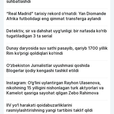
suhbatlashdi
“Real Madrid” tarixiy rekord o‘rnatdi: Yan Diomande
Afrika futbolidagi eng qimmat transferga aylandi
Detektiv, sir va dahshat uyg‘unligi: bir nafasda ko‘rib
tugatiladigan 3 ta serial
Dunay daryosida suv sathi pasayib, qariyb 1700 yillik
Rim ko‘prigi qoldiqlari ko‘rindi
O‘zbekiston Jurnalistlar uyushmasi qoshida
Blogerlar ijodiy kengashi tashkil etildi
Instagram: O‘g‘lini uylantirgan Rayhon Ulasenova,
nikohining 15 yilligini nishonlagan turk aktyorlari va
Kamelot qasriga sayohat qilgan Zebo Rahimova
IIV yo‘l harakati qoidabuzarliklarini
rasmiylashtirishning yangi tartibini taklif qildi