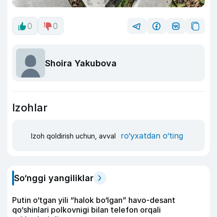
0
0
Shoira Yakubova
Izohlar
ro‘yxatdan o‘ting
Izoh qoldirish uchun, avval
So‘nggi yangiliklar
Putin o‘tgan yili “halok bo‘lgan” havo-desant
qo‘shinlari polkovnigi bilan telefon orqali