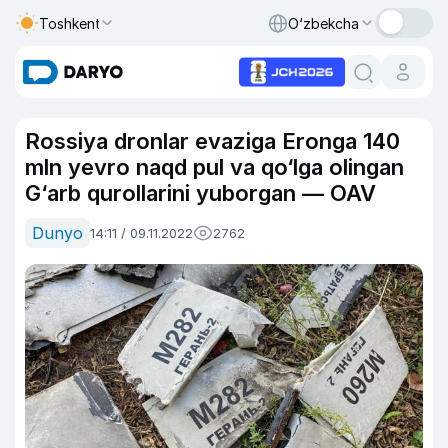
Toshkent
O‘zbekcha
Rossiya dronlar evaziga Eronga 140
mln yevro naqd pul va qo‘lga olingan
G‘arb qurollarini yuborgan — OAV
Dunyo
14:11 / 09.11.2022
2762