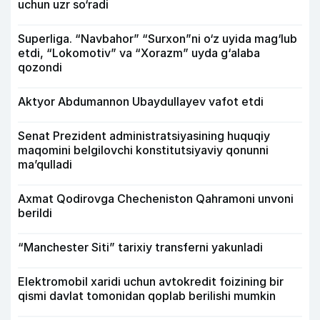
uchun uzr so‘radi
Superliga. “Navbahor” “Surxon”ni o‘z uyida mag‘lub
etdi, “Lokomotiv” va “Xorazm” uyda g‘alaba
qozondi
Aktyor Abdu­mannon Ubaydullayev vafot etdi
Senat Prezident administratsiyasining huquqiy
maqomini belgilovchi konstitutsiyaviy qonunni
ma’qulladi
Axmat Qodirovga Checheniston Qahramoni unvoni
berildi
“Manchester Siti” tarixiy transferni yakunladi
Elektromobil xaridi uchun avtokredit foizining bir
qismi davlat tomonidan qoplab berilishi mumkin