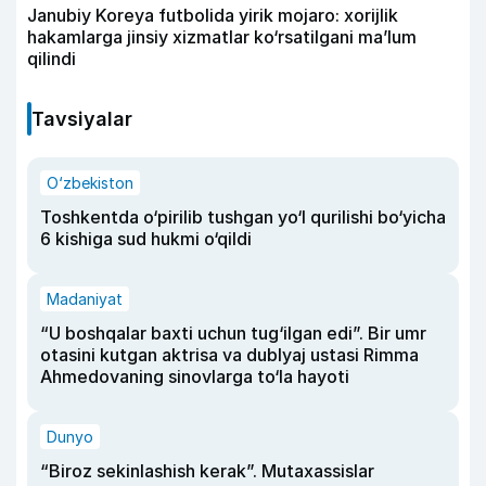
Janubiy Koreya futbolida yirik mojaro: xorijlik
hakamlarga jinsiy xizmatlar ko‘rsatilgani ma’lum
qilindi
Tavsiyalar
O‘zbekiston
Toshkentda o‘pirilib tushgan yo‘l qurilishi bo‘yicha
6 kishiga sud hukmi o‘qildi
Madaniyat
“U boshqalar baxti uchun tug‘ilgan edi”. Bir umr
otasini kutgan aktrisa va dublyaj ustasi Rimma
Ahmedovaning sinovlarga to‘la hayoti
Dunyo
“Biroz sekinlashish kerak”. Mutaxassislar