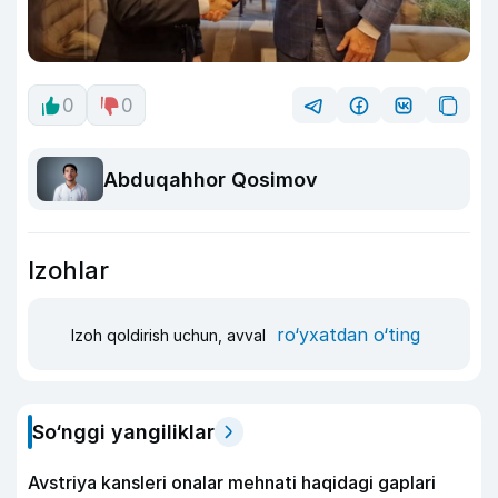
0
0
Abduqahhor Qosimov
Izohlar
ro‘yxatdan o‘ting
Izoh qoldirish uchun, avval
So‘nggi yangiliklar
Avstriya kansleri onalar mehnati haqidagi gaplari