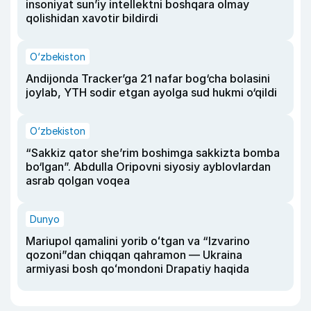
insoniyat sun’iy intellektni boshqara olmay
qolishidan xavotir bildirdi
O‘zbekiston
Andijonda Tracker’ga 21 nafar bog‘cha bolasini
joylab, YTH sodir etgan ayolga sud hukmi o‘qildi
O‘zbekiston
“Sakkiz qator she’rim boshimga sakkizta bomba
bo‘lgan”. Abdulla Oripovni siyosiy ayblovlardan
asrab qolgan voqea
Dunyo
Mariupol qamalini yorib oʻtgan va “Izvarino
qozoni”dan chiqqan qahramon — Ukraina
armiyasi bosh qoʻmondoni Drapatiy haqida