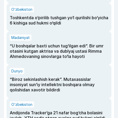
O‘zbekiston
Toshkentda o‘pirilib tushgan yo‘l qurilishi bo‘yicha
6 kishiga sud hukmi o‘qildi
Madaniyat
“U boshqalar baxti uchun tug‘ilgan edi”. Bir umr
otasini kutgan aktrisa va dublyaj ustasi Rimma
Ahmedovaning sinovlarga to‘la hayoti
Dunyo
“Biroz sekinlashish kerak”. Mutaxassislar
insoniyat sun’iy intellektni boshqara olmay
qolishidan xavotir bildirdi
O‘zbekiston
Andijonda Tracker’ga 21 nafar bog‘cha bolasini