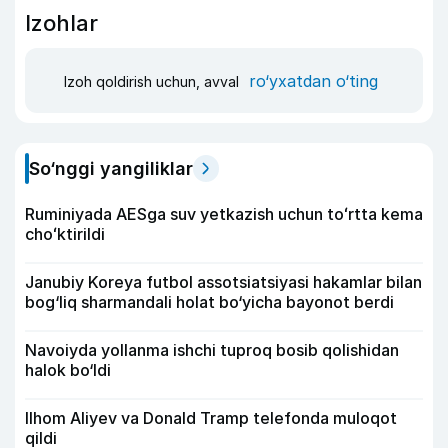
Izohlar
ro‘yxatdan o‘ting
Izoh qoldirish uchun, avval
So‘nggi yangiliklar
Ruminiyada AESga suv yetkazish uchun toʻrtta kema
choʻktirildi
Janubiy Koreya futbol assotsiatsiyasi hakamlar bilan
bog‘liq sharmandali holat bo‘yicha bayonot berdi
Navoiyda yollanma ishchi tuproq bosib qolishidan
halok bo‘ldi
Ilhom Aliyev va Donald Tramp telefonda muloqot
qildi