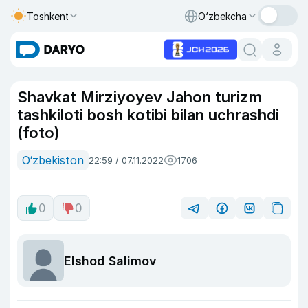
Toshkent
O‘zbekcha
Shavkat Mirziyoyev Jahon turizm
tashkiloti bosh kotibi bilan uchrashdi
(foto)
O‘zbekiston
22:59 / 07.11.2022
1706
0
0
Elshod Salimov