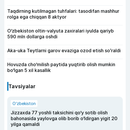
Taqdirning kutilmagan tuhfalari: tasodifan mashhur
rolga ega chiqqan 8 aktyor
O‘zbekiston oltin-valyuta zaxiralari iyulda qariyb
590 mln dollarga oshdi
Aka-uka Teytlarni garov evaziga ozod etish soʻraldi
Hovuzda cho‘milish paytida yuqtirib olish mumkin
bo‘lgan 5 xil kasallik
Tavsiyalar
O‘zbekiston
Jizzaxda 77 yoshli taksichini qo‘y sotib olish
bahonasida yaylovga olib borib o‘ldirgan yigit 20
yilga qamaldi