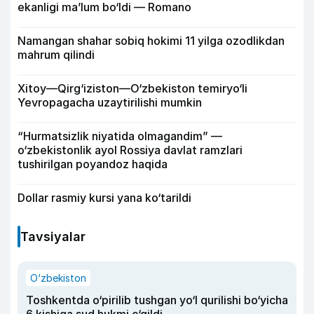
ekanligi ma’lum bo‘ldi — Romano
Namangan shahar sobiq hokimi 11 yilga ozodlikdan
mahrum qilindi
Xitoy—Qirg‘iziston—O‘zbekiston temiryo‘li
Yevropagacha uzaytirilishi mumkin
“Hurmatsizlik niyatida olmagandim” —
o‘zbekistonlik ayol Rossiya davlat ramzlari
tushirilgan poyandoz haqida
Dollar rasmiy kursi yana ko‘tarildi
Tavsiyalar
O‘zbekiston
Toshkentda o‘pirilib tushgan yo‘l qurilishi bo‘yicha