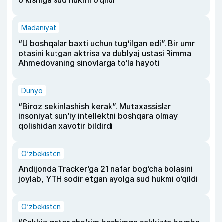
6 kishiga sud hukmi o‘qildi
Madaniyat
“U boshqalar baxti uchun tug‘ilgan edi”. Bir umr
otasini kutgan aktrisa va dublyaj ustasi Rimma
Ahmedovaning sinovlarga to‘la hayoti
Dunyo
“Biroz sekinlashish kerak”. Mutaxassislar
insoniyat sun’iy intellektni boshqara olmay
qolishidan xavotir bildirdi
O‘zbekiston
Andijonda Tracker’ga 21 nafar bog‘cha bolasini
joylab, YTH sodir etgan ayolga sud hukmi o‘qildi
O‘zbekiston