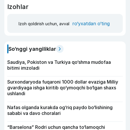
Izohlar
ro‘yxatdan o‘ting
Izoh qoldirish uchun, avval
So‘nggi yangiliklar
Saudiya, Pokiston va Turkiya qo‘shma mudofaa
bitimi imzoladi
Surxondaryoda fuqaroni 1000 dollar evaziga Milliy
gvardiyaga ishga kiritib qo‘ymoqchi bo‘lgan shaxs
ushlandi
Nafas olganda kurakda og‘riq paydo bo‘lishining
sababi va davo choralari
“Barselona” Rodri uchun qancha to‘lamoqchi