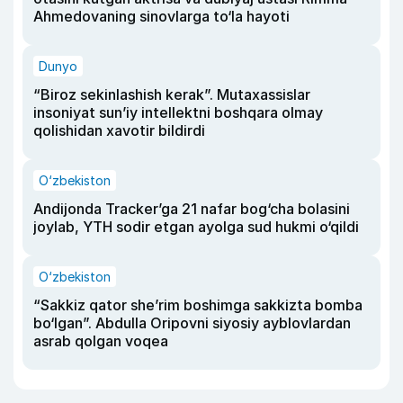
Ahmedovaning sinovlarga to‘la hayoti
Dunyo
“Biroz sekinlashish kerak”. Mutaxassislar
insoniyat sun’iy intellektni boshqara olmay
qolishidan xavotir bildirdi
O‘zbekiston
Andijonda Tracker’ga 21 nafar bog‘cha bolasini
joylab, YTH sodir etgan ayolga sud hukmi o‘qildi
O‘zbekiston
“Sakkiz qator she’rim boshimga sakkizta bomba
bo‘lgan”. Abdulla Oripovni siyosiy ayblovlardan
asrab qolgan voqea