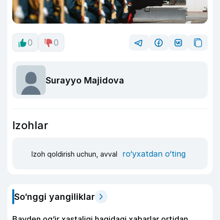
0
0
Surayyo Majidova
Izohlar
ro‘yxatdan o‘ting
Izoh qoldirish uchun, avval
So‘nggi yangiliklar
Bayden og‘ir xastaligi haqidagi xabarlar ortidan