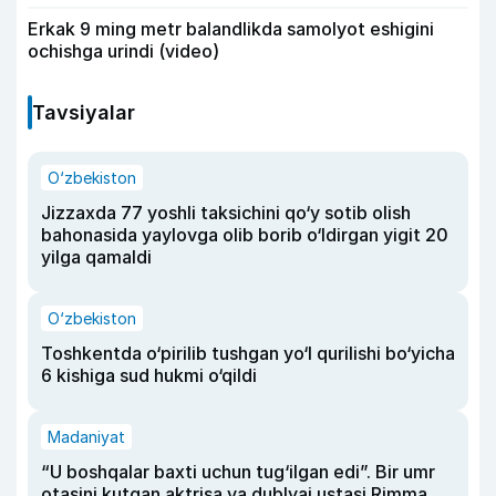
Erkak 9 ming metr balandlikda samolyot eshigini
ochishga urindi (video)
Tavsiyalar
O‘zbekiston
Jizzaxda 77 yoshli taksichini qo‘y sotib olish
bahonasida yaylovga olib borib o‘ldirgan yigit 20
yilga qamaldi
O‘zbekiston
Toshkentda o‘pirilib tushgan yo‘l qurilishi bo‘yicha
6 kishiga sud hukmi o‘qildi
Madaniyat
“U boshqalar baxti uchun tug‘ilgan edi”. Bir umr
otasini kutgan aktrisa va dublyaj ustasi Rimma