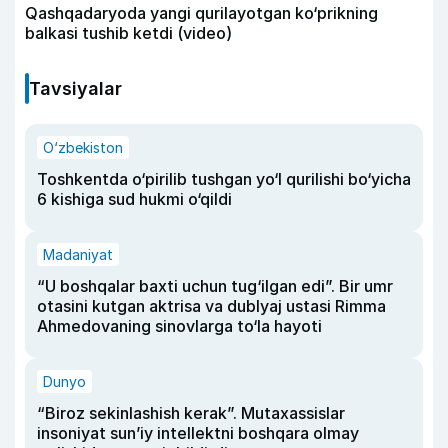
Qashqadaryoda yangi qurilayotgan ko‘prikning
balkasi tushib ketdi (video)
Tavsiyalar
O‘zbekiston
Toshkentda o‘pirilib tushgan yo‘l qurilishi bo‘yicha
6 kishiga sud hukmi o‘qildi
Madaniyat
“U boshqalar baxti uchun tug‘ilgan edi”. Bir umr
otasini kutgan aktrisa va dublyaj ustasi Rimma
Ahmedovaning sinovlarga to‘la hayoti
Dunyo
“Biroz sekinlashish kerak”. Mutaxassislar
insoniyat sun’iy intellektni boshqara olmay