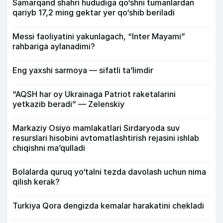
Samarqand shahri hududiga qo‘shni tumanlardan
qariyb 17,2 ming gektar yer qo‘shib beriladi
Messi faoliyatini yakunlagach, “Inter Mayami”
rahbariga aylanadimi?
Eng yaxshi sarmoya — sifatli ta’limdir
“AQSH har oy Ukrainaga Patriot raketalarini
yetkazib beradi” — Zelenskiy
Markaziy Osiyo mamlakatlari Sirdaryoda suv
resurslari hisobini avtomatlashtirish rejasini ishlab
chiqishni ma’qulladi
Bolalarda quruq yo‘talni tezda davolash uchun nima
qilish kerak?
Turkiya Qora dengizda kemalar harakatini chekladi