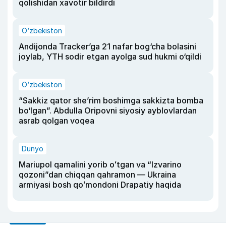
qolishidan xavotir bildirdi
O‘zbekiston
Andijonda Tracker’ga 21 nafar bog‘cha bolasini
joylab, YTH sodir etgan ayolga sud hukmi o‘qildi
O‘zbekiston
“Sakkiz qator she’rim boshimga sakkizta bomba
bo‘lgan”. Abdulla Oripovni siyosiy ayblovlardan
asrab qolgan voqea
Dunyo
Mariupol qamalini yorib oʻtgan va “Izvarino
qozoni”dan chiqqan qahramon — Ukraina
armiyasi bosh qoʻmondoni Drapatiy haqida