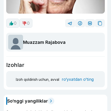
0
0
Muazzam Rajabova
Izohlar
ro‘yxatdan o‘ting
Izoh qoldirish uchun, avval
So‘nggi yangiliklar