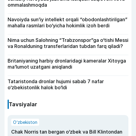
ommalashmoqda
Navoiyda sun’iy intellekt orqali “obodonlashtirilgan”
mahalla rasmlari bo‘yicha hokimlik izoh berdi
Nima uchun Salohning “Trabzonspor”ga o‘tishi Messi
va Ronalduning transferlaridan tubdan farq qiladi?
Britaniyaning harbiy dronlaridagi kameralar Xitoyga
ma’lumot uzatgani aniqlandi
Tataristonda dronlar hujumi sabab 7 nafar
o‘zbekistonlik halok bo‘ldi
Tavsiyalar
O‘zbekiston
Chak Norris tan bergan o‘zbek va Bill Klintondan