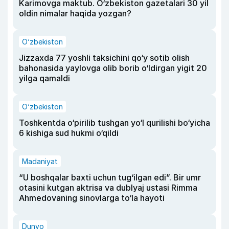
Karimovga maktub. O‘zbekiston gazetalari 30 yil
oldin nimalar haqida yozgan?
O‘zbekiston
Jizzaxda 77 yoshli taksichini qo‘y sotib olish
bahonasida yaylovga olib borib o‘ldirgan yigit 20
yilga qamaldi
O‘zbekiston
Toshkentda o‘pirilib tushgan yo‘l qurilishi bo‘yicha
6 kishiga sud hukmi o‘qildi
Madaniyat
“U boshqalar baxti uchun tug‘ilgan edi”. Bir umr
otasini kutgan aktrisa va dublyaj ustasi Rimma
Ahmedovaning sinovlarga to‘la hayoti
Dunyo