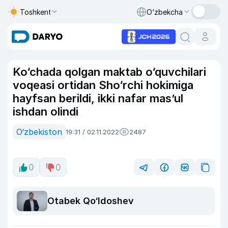
Toshkent
O‘zbekcha
Ko‘chada qolgan maktab o‘quvchilari
voqeasi ortidan Sho‘rchi hokimiga
hayfsan berildi, ikki nafar mas’ul
ishdan olindi
O‘zbekiston
19:31 / 02.11.2022
2487
0
0
Otabek Qo‘ldoshev