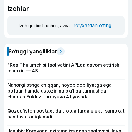
Izohlar
ro‘yxatdan o‘ting
Izoh qoldirish uchun, avval
So‘nggi yangiliklar
“Real” hujumchisi faoliyatini APLda davom ettirishi
mumkin — AS
Nahorgi oshga chiqqan, noyob qobiliyatga ega
bo‘lgan hamda ustozining o‘g‘liga turmushga
chiqqan Yulduz Turdiyeva 41 yoshda
Qozog‘iston poytaxtida trotuarlarda elektr samokat
haydash taqiqlanadi
Janubiy Koreyada jazirama issiqdan saqlovchi ilova