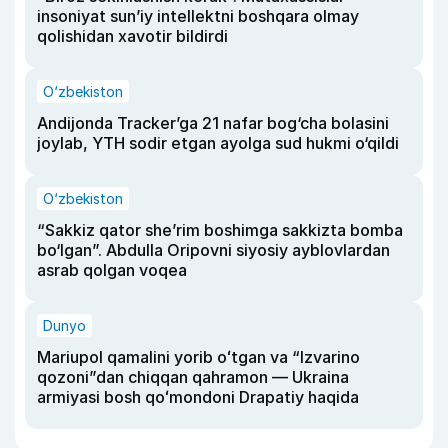
insoniyat sun’iy intellektni boshqara olmay
qolishidan xavotir bildirdi
O‘zbekiston
Andijonda Tracker’ga 21 nafar bog‘cha bolasini
joylab, YTH sodir etgan ayolga sud hukmi o‘qildi
O‘zbekiston
“Sakkiz qator she’rim boshimga sakkizta bomba
bo‘lgan”. Abdulla Oripovni siyosiy ayblovlardan
asrab qolgan voqea
Dunyo
Mariupol qamalini yorib oʻtgan va “Izvarino
qozoni”dan chiqqan qahramon — Ukraina
armiyasi bosh qoʻmondoni Drapatiy haqida