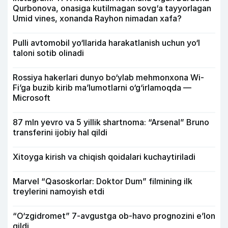
Qurbonova, onasiga kutilmagan sovg‘a tayyorlagan
Umid vines, xonanda Rayhon nimadan xafa?
Pulli avtomobil yo‘llarida harakatlanish uchun yo‘l
taloni sotib olinadi
Rossiya hakerlari dunyo bo‘ylab mehmonxona Wi-
Fi’ga buzib kirib ma’lumotlarni o‘g‘irlamoqda —
Microsoft
87 mln yevro va 5 yillik shartnoma: “Arsenal” Bruno
transferini ijobiy hal qildi
Xitoyga kirish va chiqish qoidalari kuchaytiriladi
Marvel “Qasoskorlar: Doktor Dum” filmining ilk
treylerini namoyish etdi
“O‘zgidromet” 7-avgustga ob-havo prognozini e’lon
qildi