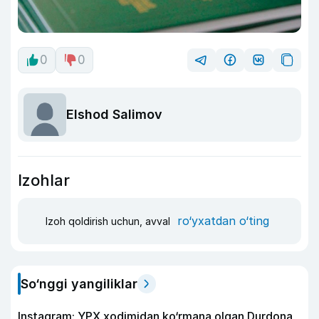
0
0
Elshod Salimov
Izohlar
ro‘yxatdan o‘ting
Izoh qoldirish uchun, avval
So‘nggi yangiliklar
Instagram: YPX xodimidan ko‘rmana olgan Durdona