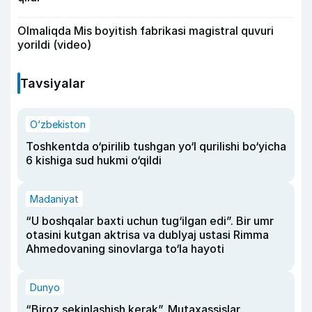
Olmaliqda Mis boyitish fabrikasi magistral quvuri
yorildi (video)
Tavsiyalar
O‘zbekiston
Toshkentda o‘pirilib tushgan yo‘l qurilishi bo‘yicha
6 kishiga sud hukmi o‘qildi
Madaniyat
“U boshqalar baxti uchun tug‘ilgan edi”. Bir umr
otasini kutgan aktrisa va dublyaj ustasi Rimma
Ahmedovaning sinovlarga to‘la hayoti
Dunyo
“Biroz sekinlashish kerak”. Mutaxassislar