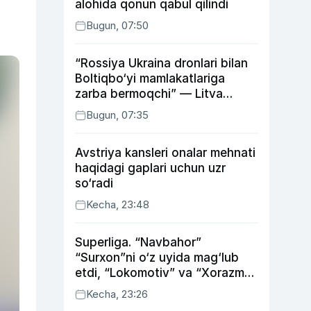
alohida qonun qabul qilindi
Bugun, 07:50
“Rossiya Ukraina dronlari bilan
Boltiqbo‘yi mamlakatlariga
zarba bermoqchi” — Litva
mudofaa vaziri
Bugun, 07:35
Avstriya kansleri onalar mehnati
haqidagi gaplari uchun uzr
so‘radi
Kecha, 23:48
Superliga. “Navbahor”
“Surxon”ni o‘z uyida mag‘lub
etdi, “Lokomotiv” va “Xorazm”
uyda g‘alaba qozondi
Kecha, 23:26