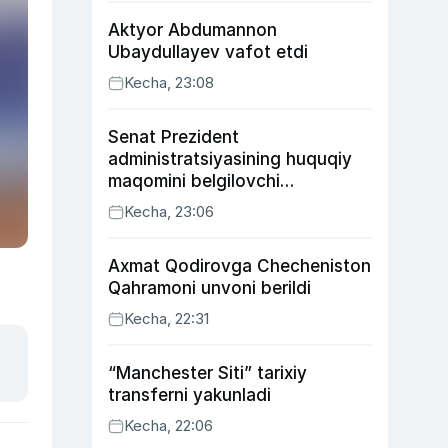
Aktyor Abdu­mannon
Ubaydullayev vafot etdi
Kecha, 23:08
Senat Prezident
administratsiyasining huquqiy
maqomini belgilovchi
konstitutsiyaviy qonunni
Kecha, 23:06
ma’qulladi
Axmat Qodirovga Checheniston
Qahramoni unvoni berildi
Kecha, 22:31
“Manchester Siti” tarixiy
transferni yakunladi
Kecha, 22:06