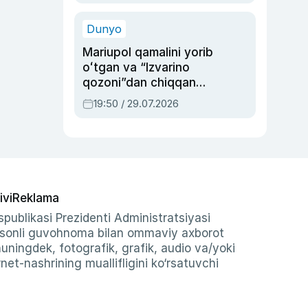
qolgan voqea
Dunyo
Mariupol qamalini yorib
oʻtgan va “Izvarino
qozoni”dan chiqqan
qahramon — Ukraina
19:50 / 29.07.2026
armiyasi bosh
qoʻmondoni Drapatiy
haqida
ivi
Reklama
publikasi Prezidenti Administratsiyasi
-sonli guvohnoma bilan ommaviy axborot
shuningdek, fotografik, grafik, audio va/yoki
et-nashrining muallifligini ko‘rsatuvchi