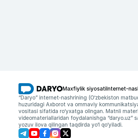
Maxfiylik siyosati
Internet-nas
“Daryo” internet-nashrining (O‘zbekiston matbuo
huzuridagi Axborot va ommaviy kommunikatsiyal
vositasi sifatida ro‘yxatga olingan. Matnli materi
videomateriallaridan foydalanishga “daryo.uz” sa
yozuv ilova qilingan taqdirda yo‘l qo‘yiladi.