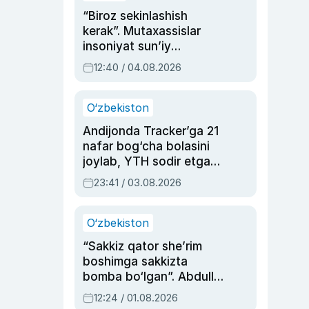
“Biroz sekinlashish
kerak”. Mutaxassislar
insoniyat sun’iy
intellektni boshqara
12:40 / 04.08.2026
olmay qolishidan xavotir
bildirdi
O‘zbekiston
Andijonda Tracker’ga 21
nafar bog‘cha bolasini
joylab, YTH sodir etgan
ayolga sud hukmi o‘qildi
23:41 / 03.08.2026
O‘zbekiston
“Sakkiz qator she’rim
boshimga sakkizta
bomba bo‘lgan”. Abdulla
Oripovni siyosiy
12:24 / 01.08.2026
ayblovlardan asrab