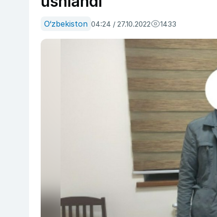
ushlandi
O‘zbekiston
04:24 / 27.10.2022
1433