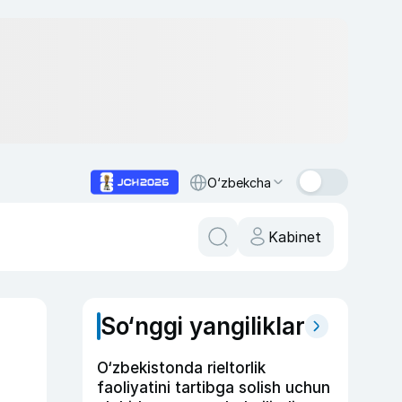
O‘zbekcha
Kabinet
So‘nggi yangiliklar
O‘zbekistonda rieltorlik
faoliyatini tartibga solish uchun