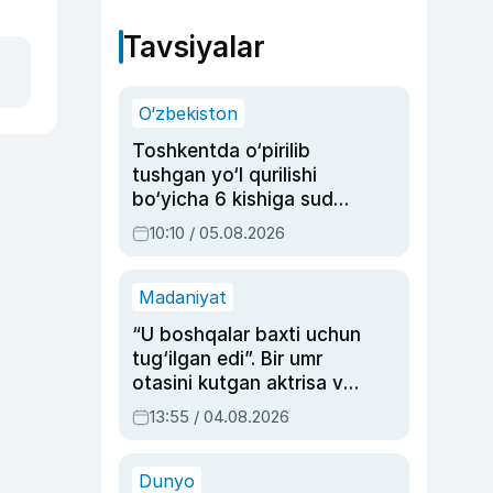
Tavsiyalar
O‘zbekiston
Toshkentda o‘pirilib
tushgan yo‘l qurilishi
bo‘yicha 6 kishiga sud
hukmi o‘qildi
10:10 / 05.08.2026
Madaniyat
“U boshqalar baxti uchun
tug‘ilgan edi”. Bir umr
otasini kutgan aktrisa va
dublyaj ustasi Rimma
13:55 / 04.08.2026
Ahmedovaning
sinovlarga to‘la hayoti
Dunyo