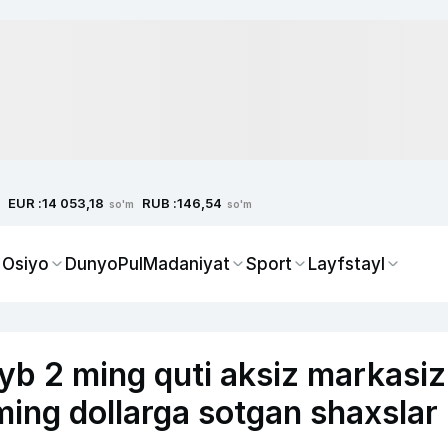
EUR :
RUB :
14 053,18
146,54
so'm
so'm
 Osiyo
Dunyo
Pul
Madaniyat
Sport
Layfstayl
iyb 2 ming quti aksiz markasiz
ming dollarga sotgan shaxslar