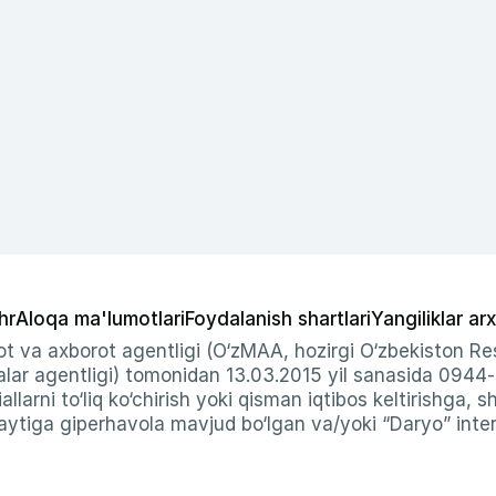
hr
Aloqa ma'lumotlari
Foydalanish shartlari
Yangiliklar arx
t va axborot agentligi (O‘zMAA, hozirgi O‘zbekiston Res
ar agentligi) tomonidan 13.03.2015 yil sanasida 0944
allarni to‘liq ko‘chirish yoki qisman iqtibos keltirishga, 
ytiga giperhavola mavjud bo‘lgan va/yoki “Daryo” intern