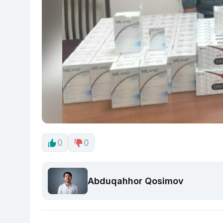
0
0
Abduqahhor Qosimov