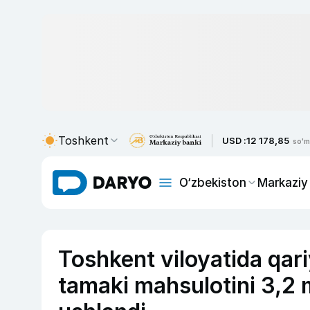
Toshkent
USD :
12 178,85
so'm
O‘zbekiston
Markaziy
Toshkent viloyatida qar
tamaki mahsulotini 3,2 