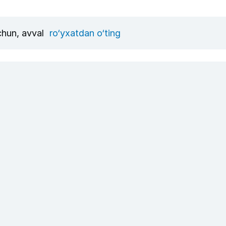
uchun, avval
ro‘yxatdan o‘ting