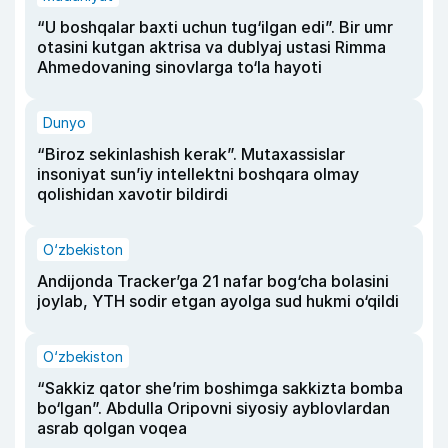
“U boshqalar baxti uchun tug‘ilgan edi”. Bir umr
otasini kutgan aktrisa va dublyaj ustasi Rimma
Ahmedovaning sinovlarga to‘la hayoti
Dunyo
“Biroz sekinlashish kerak”. Mutaxassislar
insoniyat sun’iy intellektni boshqara olmay
qolishidan xavotir bildirdi
O‘zbekiston
Andijonda Tracker’ga 21 nafar bog‘cha bolasini
joylab, YTH sodir etgan ayolga sud hukmi o‘qildi
O‘zbekiston
“Sakkiz qator she’rim boshimga sakkizta bomba
bo‘lgan”. Abdulla Oripovni siyosiy ayblovlardan
asrab qolgan voqea