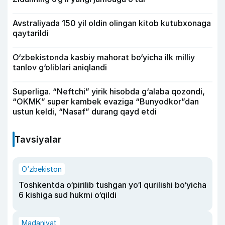
Avstraliyada 150 yil oldin olingan kitob kutubxonaga
qaytarildi
O‘zbekistonda kasbiy mahorat bo‘yicha ilk milliy
tanlov g‘oliblari aniqlandi
Superliga. “Neftchi” yirik hisobda g‘alaba qozondi,
“OKMK” super kambek evaziga “Bunyodkor”dan
ustun keldi, “Nasaf” durang qayd etdi
Tavsiyalar
O‘zbekiston
Toshkentda o‘pirilib tushgan yo‘l qurilishi bo‘yicha
6 kishiga sud hukmi o‘qildi
Madaniyat