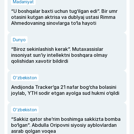
Madaniyat
“U boshqalar baxti uchun tug‘ilgan edi”. Bir umr
otasini kutgan aktrisa va dublyaj ustasi Rimma
Ahmedovaning sinovlarga to‘la hayoti
Dunyo
“Biroz sekinlashish kerak”. Mutaxassislar
insoniyat sun’iy intellektni boshqara olmay
qolishidan xavotir bildirdi
O‘zbekiston
Andijonda Tracker’ga 21 nafar bog‘cha bolasini
joylab, YTH sodir etgan ayolga sud hukmi o‘qildi
O‘zbekiston
“Sakkiz qator she’rim boshimga sakkizta bomba
bo‘lgan”. Abdulla Oripovni siyosiy ayblovlardan
asrab qolgan voqea