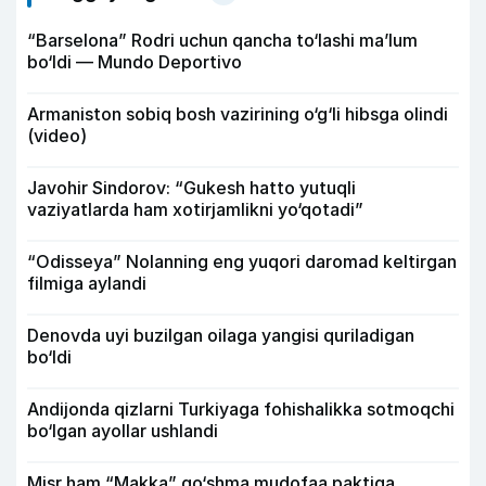
“Barselona” Rodri uchun qancha to‘lashi ma’lum
bo‘ldi — Mundo Deportivo
Armaniston sobiq bosh vazirining o‘g‘li hibsga olindi
(video)
Javohir Sindorov: “Gukesh hatto yutuqli
vaziyatlarda ham xotirjamlikni yo‘qotadi”
“Odisseya” Nolanning eng yuqori daromad keltirgan
filmiga aylandi
Denovda uyi buzilgan oilaga yangisi quriladigan
bo‘ldi
Andijonda qizlarni Turkiyaga fohishalikka sotmoqchi
bo‘lgan ayollar ushlandi
Misr ham “Makka” qo‘shma mudofaa paktiga