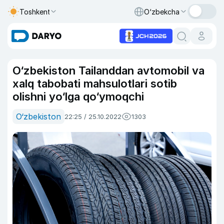
Toshkent
O‘zbekcha
O‘zbekiston Tailanddan avtomobil va
xalq tabobati mahsulotlari sotib
olishni yo‘lga qo‘ymoqchi
O‘zbekiston
22:25 / 25.10.2022
1303