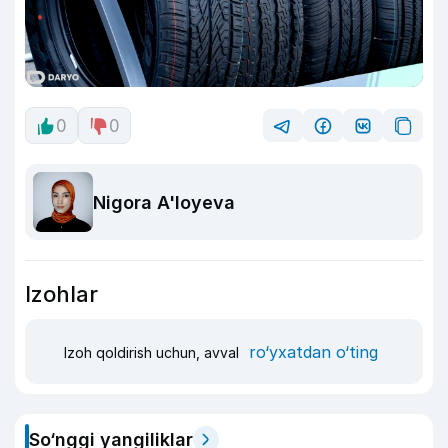
0
0
Nigora A'loyeva
Izohlar
ro‘yxatdan o‘ting
Izoh qoldirish uchun, avval
So‘nggi yangiliklar