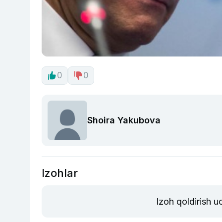
0
0
Shoira Yakubova
Izohlar
Izoh qoldirish 