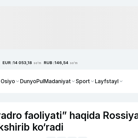
EUR :
RUB :
14 053,18
146,54
so'm
so'm
 Osiyo
Dunyo
Pul
Madaniyat
Sport
Layfstayl
dro faoliyati” haqida Rossiy
shirib ko‘radi