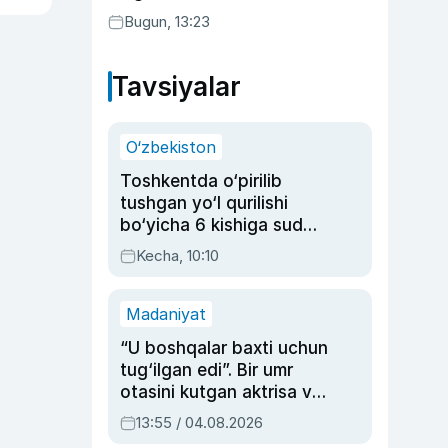
Bugun, 13:23
Tavsiyalar
O‘zbekiston
Toshkentda o‘pirilib
tushgan yo‘l qurilishi
bo‘yicha 6 kishiga sud
hukmi o‘qildi
Kecha, 10:10
Madaniyat
“U boshqalar baxti uchun
tug‘ilgan edi”. Bir umr
otasini kutgan aktrisa va
dublyaj ustasi Rimma
13:55 / 04.08.2026
Ahmedovaning