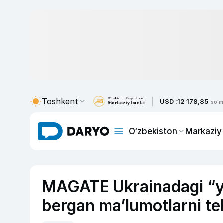
Toshkent
USD :
12 178,85
so'm
O‘zbekiston
Markaziy
MAGATE Ukrainadagi “ya
bergan ma’lumotlarni tek