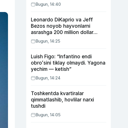
Bugun, 14:40
Leonardo DiKaprio va Jeff
Bezos noyob hayvonlarni
asrashga 200 million dollar
ajratdi
Bugun, 14:25
Luish Figo: “Infantino endi
obroʻsini tiklay olmaydi. Yagona
yechim — ketish”
Bugun, 14:24
Toshkentda kvartiralar
qimmatlashib, hovlilar narxi
tushdi
Bugun, 14:05