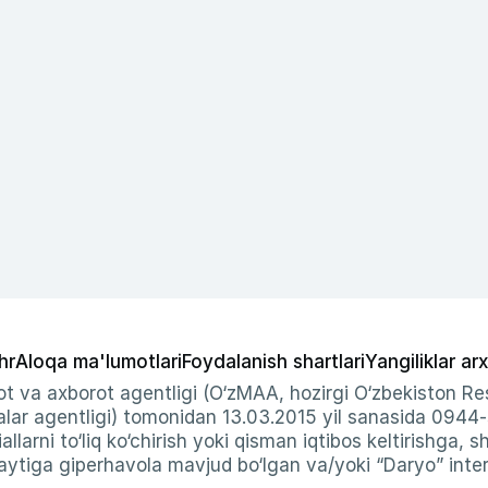
hr
Aloqa ma'lumotlari
Foydalanish shartlari
Yangiliklar arx
t va axborot agentligi (O‘zMAA, hozirgi O‘zbekiston Res
ar agentligi) tomonidan 13.03.2015 yil sanasida 0944
allarni to‘liq ko‘chirish yoki qisman iqtibos keltirishga, 
ytiga giperhavola mavjud bo‘lgan va/yoki “Daryo” intern