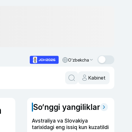
O‘zbekcha
Kabinet
So‘nggi yangiliklar
a
Avstraliya va Slovakiya
tarixidagi eng issiq kun kuzatildi