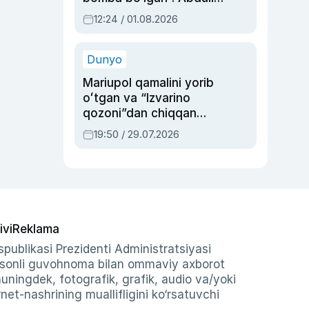
Oripovni siyosiy
12:24 / 01.08.2026
ayblovlardan asrab
qolgan voqea
Dunyo
Mariupol qamalini yorib
oʻtgan va “Izvarino
qozoni”dan chiqqan
qahramon — Ukraina
19:50 / 29.07.2026
armiyasi bosh
qoʻmondoni Drapatiy
haqida
ivi
Reklama
publikasi Prezidenti Administratsiyasi
-sonli guvohnoma bilan ommaviy axborot
shuningdek, fotografik, grafik, audio va/yoki
et-nashrining muallifligini ko‘rsatuvchi