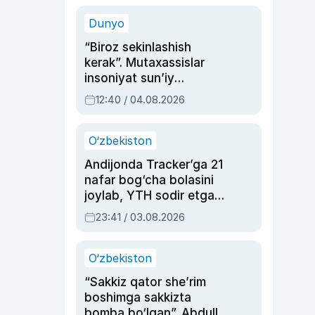
sinovlarga to‘la hayoti
Dunyo
“Biroz sekinlashish
kerak”. Mutaxassislar
insoniyat sun’iy
intellektni boshqara
12:40 / 04.08.2026
olmay qolishidan xavotir
bildirdi
O‘zbekiston
Andijonda Tracker’ga 21
nafar bog‘cha bolasini
joylab, YTH sodir etgan
ayolga sud hukmi o‘qildi
23:41 / 03.08.2026
O‘zbekiston
“Sakkiz qator she’rim
boshimga sakkizta
bomba bo‘lgan”. Abdulla