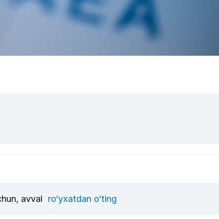
uchun, avval
ro‘yxatdan o‘ting