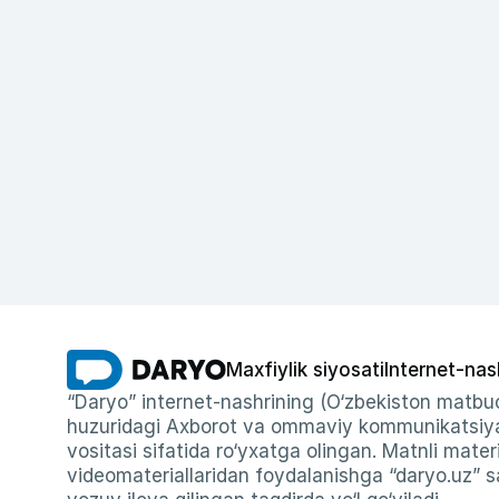
Maxfiylik siyosati
Internet-nas
“Daryo” internet-nashrining (O‘zbekiston matbuo
huzuridagi Axborot va ommaviy kommunikatsiyal
vositasi sifatida ro‘yxatga olingan. Matnli materi
videomateriallaridan foydalanishga “daryo.uz” sa