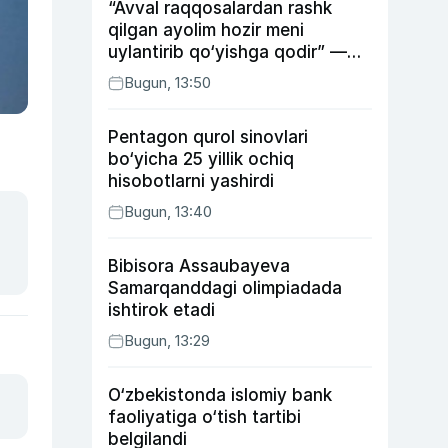
“Avval raqqosalardan rashk
qilgan ayolim hozir meni
uylantirib qo‘yishga qodir” —
Anvar Sobirov davlat ishidagi
Bugun, 13:50
faoliyati va o‘g‘il tarbiyasidagi
xatosi haqida gapirdi
Pentagon qurol sinovlari
bo‘yicha 25 yillik ochiq
hisobotlarni yashirdi
Bugun, 13:40
Bibisora Assaubayeva
Samarqanddagi olimpiadada
ishtirok etadi
Bugun, 13:29
O‘zbekistonda islomiy bank
faoliyatiga o‘tish tartibi
belgilandi