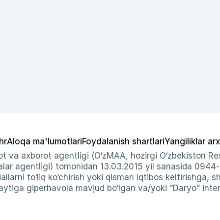
hr
Aloqa ma'lumotlari
Foydalanish shartlari
Yangiliklar arx
t va axborot agentligi (O‘zMAA, hozirgi O‘zbekiston Res
ar agentligi) tomonidan 13.03.2015 yil sanasida 0944
allarni to‘liq ko‘chirish yoki qisman iqtibos keltirishga, 
ytiga giperhavola mavjud bo‘lgan va/yoki “Daryo” intern