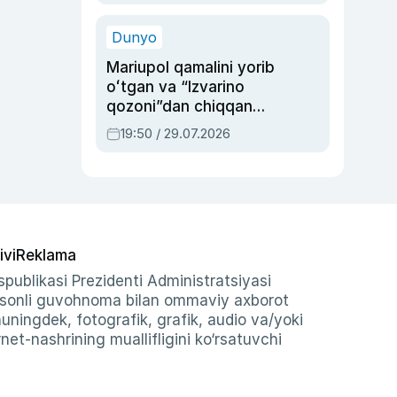
qolgan voqea
Dunyo
Mariupol qamalini yorib
oʻtgan va “Izvarino
qozoni”dan chiqqan
qahramon — Ukraina
19:50 / 29.07.2026
armiyasi bosh
qoʻmondoni Drapatiy
haqida
ivi
Reklama
publikasi Prezidenti Administratsiyasi
-sonli guvohnoma bilan ommaviy axborot
shuningdek, fotografik, grafik, audio va/yoki
et-nashrining muallifligini ko‘rsatuvchi