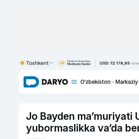
Toshkent
USD :
12 178,85
so'm
O‘zbekiston
Markaziy
Jo Bayden ma’muriyati U
yubormaslikka va’da be