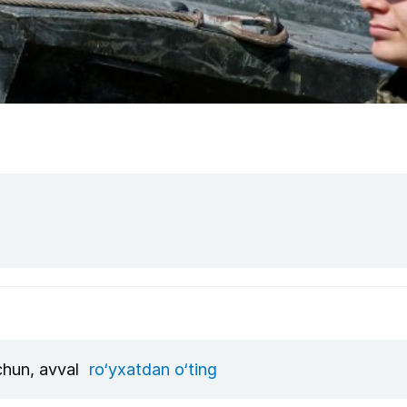
uchun, avval
ro‘yxatdan o‘ting