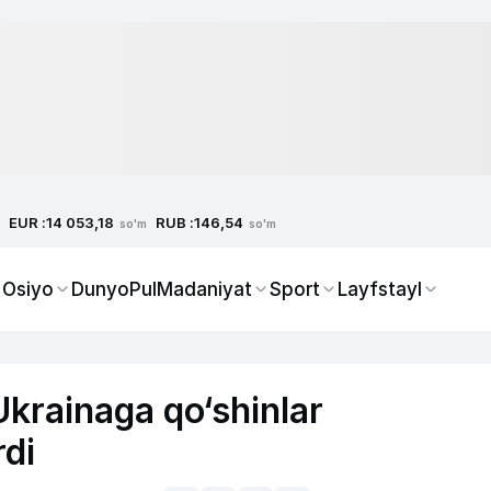
EUR :
RUB :
14 053,18
146,54
so'm
so'm
 Osiyo
Dunyo
Pul
Madaniyat
Sport
Layfstayl
krainaga qo‘shinlar
rdi