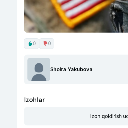
0
0
Shoira Yakubova
Izohlar
Izoh qoldirish 