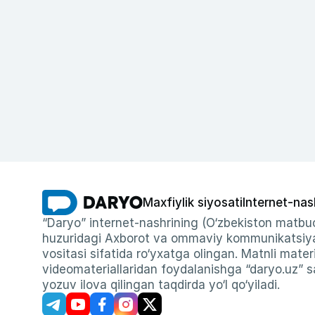
Maxfiylik siyosati
Internet-nas
“Daryo” internet-nashrining (O‘zbekiston matbuo
huzuridagi Axborot va ommaviy kommunikatsiyal
vositasi sifatida ro‘yxatga olingan. Matnli materi
videomateriallaridan foydalanishga “daryo.uz” sa
yozuv ilova qilingan taqdirda yo‘l qo‘yiladi.