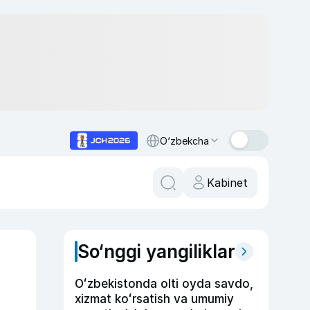
O‘zbekcha
Kabinet
So‘nggi yangiliklar
Oʻzbekistonda olti oyda savdo,
xizmat koʻrsatish va umumiy