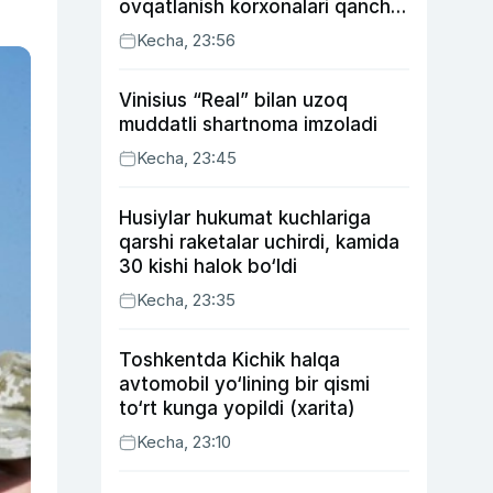
ovqatlanish korxonalari qancha
soliq toʻlagani ochiqlandi
Kecha, 23:56
Vinisius “Real” bilan uzoq
muddatli shartnoma imzoladi
Kecha, 23:45
Husiylar hukumat kuchlariga
qarshi raketalar uchirdi, kamida
30 kishi halok bo‘ldi
Kecha, 23:35
Toshkentda Kichik halqa
avtomobil yo‘lining bir qismi
to‘rt kunga yopildi (xarita)
Kecha, 23:10