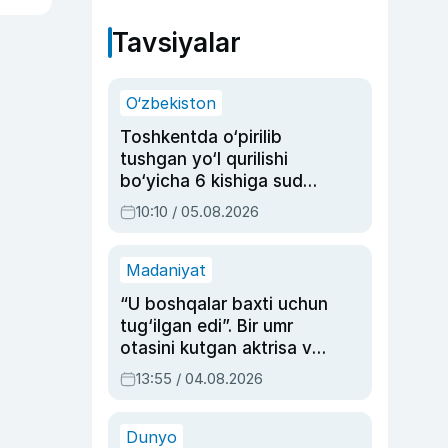
Tavsiyalar
O‘zbekiston
Toshkentda o‘pirilib
tushgan yo‘l qurilishi
bo‘yicha 6 kishiga sud
hukmi o‘qildi
10:10 / 05.08.2026
Madaniyat
“U boshqalar baxti uchun
tug‘ilgan edi”. Bir umr
otasini kutgan aktrisa va
dublyaj ustasi Rimma
13:55 / 04.08.2026
Ahmedovaning
sinovlarga to‘la hayoti
Dunyo