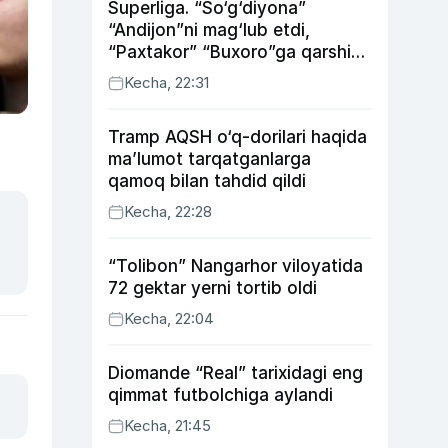
Superliga. “So‘g‘diyona”
“Andijon”ni mag‘lub etdi,
“Paxtakor” “Buxoro”ga qarshi
bahsda g‘alabani qo‘ldan
Kecha, 22:31
chiqardi
Tramp AQSH o‘q-dorilari haqida
ma’lumot tarqatganlarga
qamoq bilan tahdid qildi
Kecha, 22:28
“Tolibon” Nangarhor viloyatida
72 gektar yerni tortib oldi
Kecha, 22:04
Diomande “Real” tarixidagi eng
qimmat futbolchiga aylandi
Kecha, 21:45