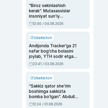
“Biroz sekinlashish
kerak”. Mutaxassislar
insoniyat sun’iy
intellektni boshqara
12:40 / 04.08.2026
olmay qolishidan xavotir
bildirdi
O‘zbekiston
Andijonda Tracker’ga 21
nafar bog‘cha bolasini
joylab, YTH sodir etgan
ayolga sud hukmi o‘qildi
23:41 / 03.08.2026
O‘zbekiston
“Sakkiz qator she’rim
boshimga sakkizta
bomba bo‘lgan”. Abdulla
Oripovni siyosiy
12:24 / 01.08.2026
ayblovlardan asrab