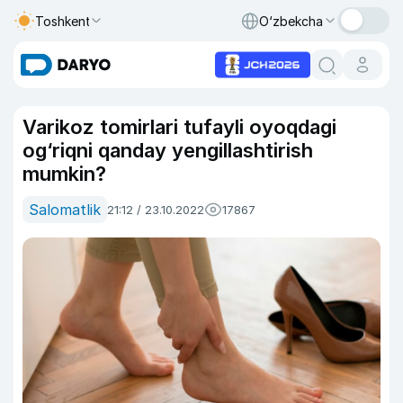
Toshkent
O‘zbekcha
Varikoz tomirlari tufayli oyoqdagi
og‘riqni qanday yengillashtirish
mumkin?
Salomatlik
21:12 / 23.10.2022
17867