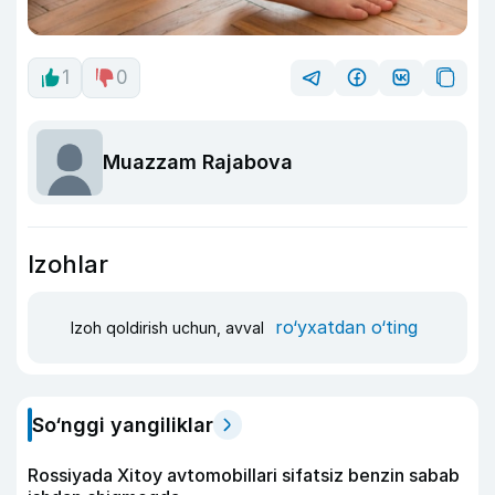
1
0
Muazzam Rajabova
Izohlar
ro‘yxatdan o‘ting
Izoh qoldirish uchun, avval
So‘nggi yangiliklar
Rossiyada Xitoy avtomobillari sifatsiz benzin sabab