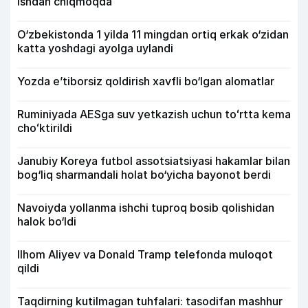
ishdan chiqmoqda
O‘zbekistonda 1 yilda 11 mingdan ortiq erkak o‘zidan
katta yoshdagi ayolga uylandi
Yozda e’tiborsiz qoldirish xavfli bo‘lgan alomatlar
Ruminiyada AESga suv yetkazish uchun toʻrtta kema
choʻktirildi
Janubiy Koreya futbol assotsiatsiyasi hakamlar bilan
bog‘liq sharmandali holat bo‘yicha bayonot berdi
Navoiyda yollanma ishchi tuproq bosib qolishidan
halok bo‘ldi
Ilhom Aliyev va Donald Tramp telefonda muloqot
qildi
Taqdirning kutilmagan tuhfalari: tasodifan mashhur