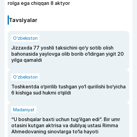
rolga ega chiqqan 8 aktyor
Tavsiyalar
O‘zbekiston
Jizzaxda 77 yoshli taksichini qo‘y sotib olish
bahonasida yaylovga olib borib o‘ldirgan yigit 20
yilga qamaldi
O‘zbekiston
Toshkentda o‘pirilib tushgan yo‘l qurilishi bo‘yicha
6 kishiga sud hukmi o‘qildi
Madaniyat
“U boshqalar baxti uchun tug‘ilgan edi”. Bir umr
otasini kutgan aktrisa va dublyaj ustasi Rimma
Ahmedovaning sinovlarga to‘la hayoti