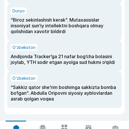
Dunyo
“Biroz sekinlashish kerak”. Mutaxassislar
insoniyat sun’iy intellektni boshqara olmay
qolishidan xavotir bildirdi
O‘zbekiston
Andijonda Tracker’ga 21 nafar bog‘cha bolasini
joylab, YTH sodir etgan ayolga sud hukmi o‘qildi
O‘zbekiston
“Sakkiz qator she’rim boshimga sakkizta bomba
bo‘lgan”. Abdulla Oripovni siyosiy ayblovlardan
asrab qolgan voqea