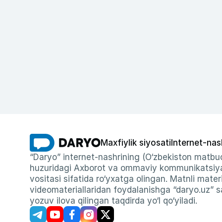
Maxfiylik siyosati
Internet-nas
“Daryo” internet-nashrining (O‘zbekiston matbuo
huzuridagi Axborot va ommaviy kommunikatsiyal
vositasi sifatida ro‘yxatga olingan. Matnli materi
videomateriallaridan foydalanishga “daryo.uz” sa
yozuv ilova qilingan taqdirda yo‘l qo‘yiladi.