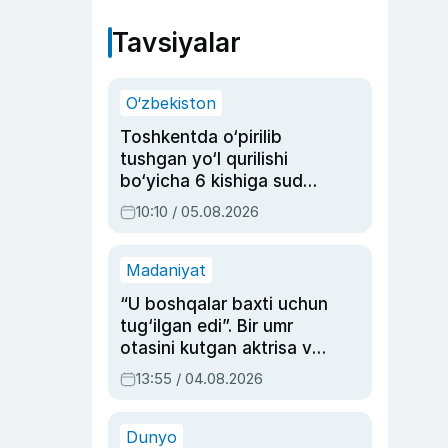
Tavsiyalar
O‘zbekiston
Toshkentda o‘pirilib
tushgan yo‘l qurilishi
bo‘yicha 6 kishiga sud
hukmi o‘qildi
10:10 / 05.08.2026
Madaniyat
“U boshqalar baxti uchun
tug‘ilgan edi”. Bir umr
otasini kutgan aktrisa va
dublyaj ustasi Rimma
13:55 / 04.08.2026
Ahmedovaning
sinovlarga to‘la hayoti
Dunyo