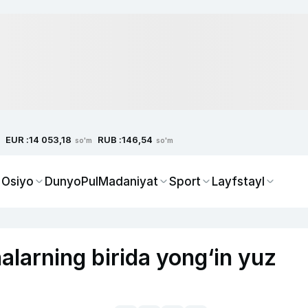
EUR :
RUB :
14 053,18
146,54
so'm
so'm
 Osiyo
Dunyo
Pul
Madaniyat
Sport
Layfstayl
larning birida yong‘in yuz