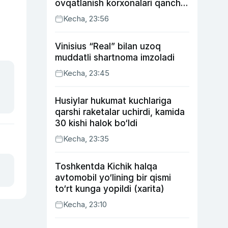
ovqatlanish korxonalari qancha
soliq toʻlagani ochiqlandi
Kecha, 23:56
Vinisius “Real” bilan uzoq
muddatli shartnoma imzoladi
Kecha, 23:45
Husiylar hukumat kuchlariga
qarshi raketalar uchirdi, kamida
30 kishi halok bo‘ldi
Kecha, 23:35
Toshkentda Kichik halqa
avtomobil yo‘lining bir qismi
to‘rt kunga yopildi (xarita)
Kecha, 23:10