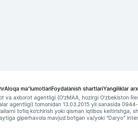
hr
Aloqa ma'lumotlari
Foydalanish shartlari
Yangiliklar arx
t va axborot agentligi (O‘zMAA, hozirgi O‘zbekiston Res
ar agentligi) tomonidan 13.03.2015 yil sanasida 0944
allarni to‘liq ko‘chirish yoki qisman iqtibos keltirishga, 
ytiga giperhavola mavjud bo‘lgan va/yoki “Daryo” intern