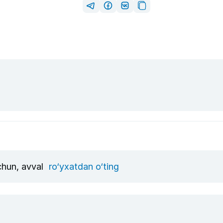
uchun, avval
ro‘yxatdan o‘ting