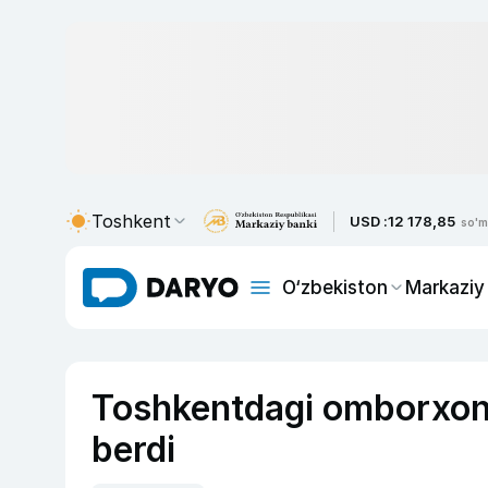
Toshkent
USD :
12 178,85
so'm
O‘zbekiston
Markaziy
Toshkentdagi omborxona
berdi