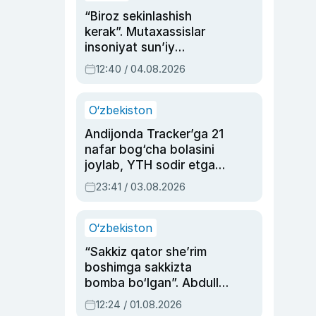
“Biroz sekinlashish
kerak”. Mutaxassislar
insoniyat sun’iy
intellektni boshqara
12:40 / 04.08.2026
olmay qolishidan xavotir
bildirdi
O‘zbekiston
Andijonda Tracker’ga 21
nafar bog‘cha bolasini
joylab, YTH sodir etgan
ayolga sud hukmi o‘qildi
23:41 / 03.08.2026
O‘zbekiston
“Sakkiz qator she’rim
boshimga sakkizta
bomba bo‘lgan”. Abdulla
Oripovni siyosiy
12:24 / 01.08.2026
ayblovlardan asrab