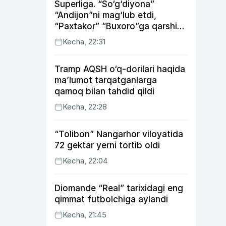
Superliga. “So‘g‘diyona”
“Andijon”ni mag‘lub etdi,
“Paxtakor” “Buxoro”ga qarshi
bahsda g‘alabani qo‘ldan
Kecha, 22:31
chiqardi
Tramp AQSH o‘q-dorilari haqida
ma’lumot tarqatganlarga
qamoq bilan tahdid qildi
Kecha, 22:28
“Tolibon” Nangarhor viloyatida
72 gektar yerni tortib oldi
Kecha, 22:04
Diomande “Real” tarixidagi eng
qimmat futbolchiga aylandi
Kecha, 21:45