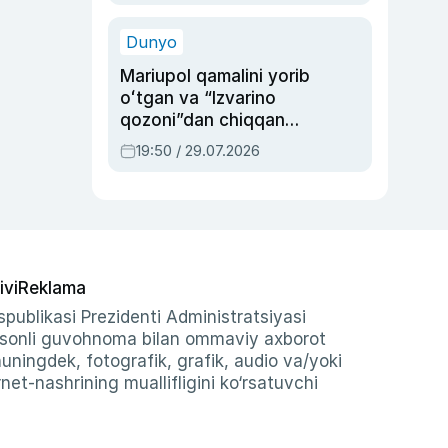
qolgan voqea
Dunyo
Mariupol qamalini yorib
oʻtgan va “Izvarino
qozoni”dan chiqqan
qahramon — Ukraina
19:50 / 29.07.2026
armiyasi bosh
qoʻmondoni Drapatiy
haqida
ivi
Reklama
publikasi Prezidenti Administratsiyasi
-sonli guvohnoma bilan ommaviy axborot
shuningdek, fotografik, grafik, audio va/yoki
et-nashrining muallifligini ko‘rsatuvchi