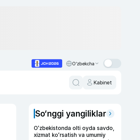
O‘zbekcha
Kabinet
So‘nggi yangiliklar
Oʻzbekistonda olti oyda savdo,
xizmat koʻrsatish va umumiy