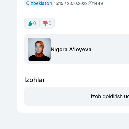
O‘zbekiston
15:15 / 23.10.2022
1449
0
0
Nigora A'loyeva
Izohlar
Izoh qoldirish 