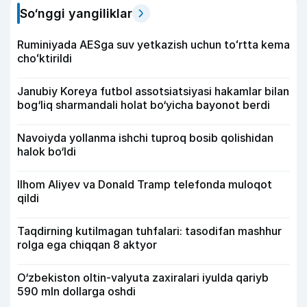
So‘nggi yangiliklar
Ruminiyada AESga suv yetkazish uchun toʻrtta kema
choʻktirildi
Janubiy Koreya futbol assotsiatsiyasi hakamlar bilan
bog‘liq sharmandali holat bo‘yicha bayonot berdi
Navoiyda yollanma ishchi tuproq bosib qolishidan
halok bo‘ldi
Ilhom Aliyev va Donald Tramp telefonda muloqot
qildi
Taqdirning kutilmagan tuhfalari: tasodifan mashhur
rolga ega chiqqan 8 aktyor
O‘zbekiston oltin-valyuta zaxiralari iyulda qariyb
590 mln dollarga oshdi