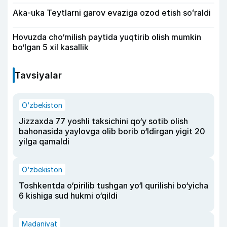
Aka-uka Teytlarni garov evaziga ozod etish soʻraldi
Hovuzda cho‘milish paytida yuqtirib olish mumkin
bo‘lgan 5 xil kasallik
Tavsiyalar
O‘zbekiston
Jizzaxda 77 yoshli taksichini qo‘y sotib olish
bahonasida yaylovga olib borib o‘ldirgan yigit 20
yilga qamaldi
O‘zbekiston
Toshkentda o‘pirilib tushgan yo‘l qurilishi bo‘yicha
6 kishiga sud hukmi o‘qildi
Madaniyat