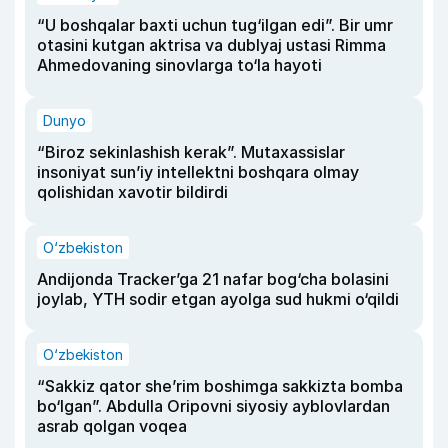
“U boshqalar baxti uchun tug‘ilgan edi”. Bir umr
otasini kutgan aktrisa va dublyaj ustasi Rimma
Ahmedovaning sinovlarga to‘la hayoti
Dunyo
“Biroz sekinlashish kerak”. Mutaxassislar
insoniyat sun’iy intellektni boshqara olmay
qolishidan xavotir bildirdi
O‘zbekiston
Andijonda Tracker’ga 21 nafar bog‘cha bolasini
joylab, YTH sodir etgan ayolga sud hukmi o‘qildi
O‘zbekiston
“Sakkiz qator she’rim boshimga sakkizta bomba
bo‘lgan”. Abdulla Oripovni siyosiy ayblovlardan
asrab qolgan voqea