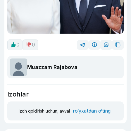
0
0
Muazzam Rajabova
Izohlar
ro‘yxatdan o‘ting
Izoh qoldirish uchun, avval