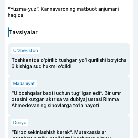
“Yuzma-yuz”. Kannavaroning matbuot anjumani
haqida
Tavsiyalar
O‘zbekiston
Toshkentda o‘pirilib tushgan yo‘l qurilishi bo‘yicha
6 kishiga sud hukmi o‘qildi
Madaniyat
“U boshqalar baxti uchun tug‘ilgan edi”. Bir umr
otasini kutgan aktrisa va dublyaj ustasi Rimma
Ahmedovaning sinovlarga to‘la hayoti
Dunyo
“Biroz sekinlashish kerak”. Mutaxassislar