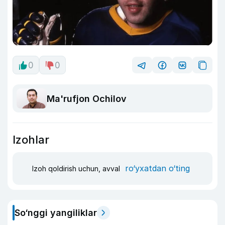
0
0
Ma'rufjon Ochilov
Izohlar
ro‘yxatdan o‘ting
Izoh qoldirish uchun, avval
So‘nggi yangiliklar