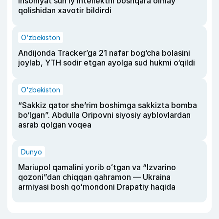
insoniyat sun’iy intellektni boshqara olmay
qolishidan xavotir bildirdi
O‘zbekiston
Andijonda Tracker’ga 21 nafar bog‘cha bolasini
joylab, YTH sodir etgan ayolga sud hukmi o‘qildi
O‘zbekiston
“Sakkiz qator she’rim boshimga sakkizta bomba
bo‘lgan”. Abdulla Oripovni siyosiy ayblovlardan
asrab qolgan voqea
Dunyo
Mariupol qamalini yorib oʻtgan va “Izvarino
qozoni”dan chiqqan qahramon — Ukraina
armiyasi bosh qoʻmondoni Drapatiy haqida