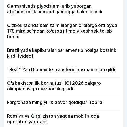
Germaniyada piyodalarni urib yuborgan
afg‘onistonlik umrbod qamoqqa hukm qilindi
O‘zbekistonda kam ta’minlangan oilalarga olti oyda
179 mlrd so‘mdan ko‘proq ijtimoiy keshbek to‘lab
berildi
Braziliyada kapibaralar parlament binosiga bostirib
kirdi (video)
“Real” Yan Diomande transferini rasman e’lon qildi
O'zbekiston ilk bor nufuzli IOI 2026 xalqaro
olimpiadasiga mezbonlik qiladi
Farg‘onada ming yillik devor qoldiqlari topildi
Rossiya va Qirg‘iziston yagona mobil aloqa
operatori yaratadi