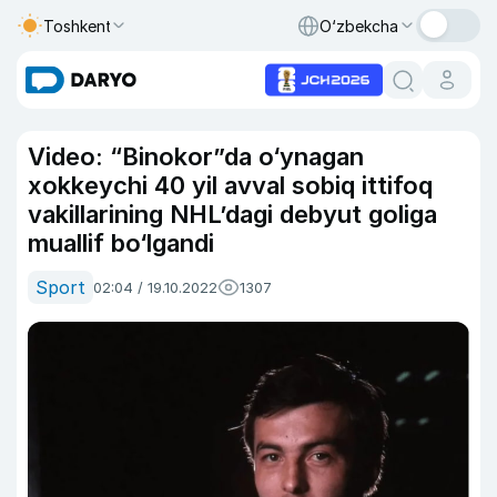
Toshkent
O‘zbekcha
Video: “Binokor”da o‘ynagan
xokkeychi 40 yil avval sobiq ittifoq
vakillarining NHL’dagi debyut goliga
muallif bo‘lgandi
Sport
02:04 / 19.10.2022
1307