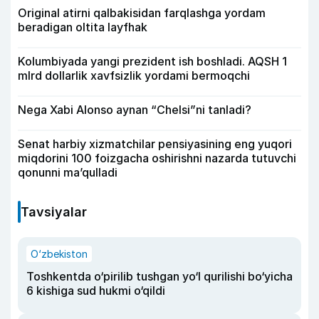
Original atirni qalbakisidan farqlashga yordam
beradigan oltita layfhak
Kolumbiyada yangi prezident ish boshladi. AQSH 1
mlrd dollarlik xavfsizlik yordami bermoqchi
Nega Xabi Alonso aynan “Chelsi”ni tanladi?
Senat harbiy xizmatchilar pensiyasining eng yuqori
miqdorini 100 foizgacha oshirishni nazarda tutuvchi
qonunni ma’qulladi
Tavsiyalar
O‘zbekiston
Toshkentda o‘pirilib tushgan yo‘l qurilishi bo‘yicha
6 kishiga sud hukmi o‘qildi