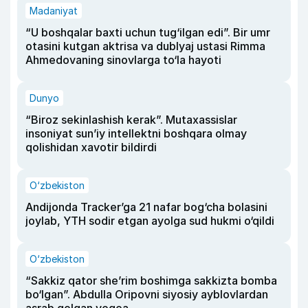
Madaniyat
“U boshqalar baxti uchun tug‘ilgan edi”. Bir umr
otasini kutgan aktrisa va dublyaj ustasi Rimma
Ahmedovaning sinovlarga to‘la hayoti
Dunyo
“Biroz sekinlashish kerak”. Mutaxassislar
insoniyat sun’iy intellektni boshqara olmay
qolishidan xavotir bildirdi
O‘zbekiston
Andijonda Tracker’ga 21 nafar bog‘cha bolasini
joylab, YTH sodir etgan ayolga sud hukmi o‘qildi
O‘zbekiston
“Sakkiz qator she’rim boshimga sakkizta bomba
bo‘lgan”. Abdulla Oripovni siyosiy ayblovlardan