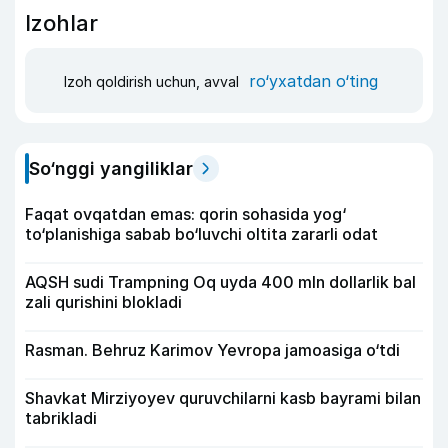
Izohlar
ro‘yxatdan o‘ting
Izoh qoldirish uchun, avval
So‘nggi yangiliklar
Faqat ovqatdan emas: qorin sohasida yog‘
to‘planishiga sabab bo‘luvchi oltita zararli odat
AQSH sudi Trampning Oq uyda 400 mln dollarlik bal
zali qurishini blokladi
Rasman. Behruz Karimov Yevropa jamoasiga o‘tdi
Shavkat Mirziyoyev quruvchilarni kasb bayrami bilan
tabrikladi