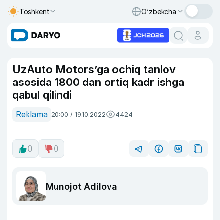
Toshkent
O‘zbekcha
UzAuto Motors’ga ochiq tanlov
asosida 1800 dan ortiq kadr ishga
qabul qilindi
Reklama
20:00 / 19.10.2022
4424
0
0
Munojot Adilova