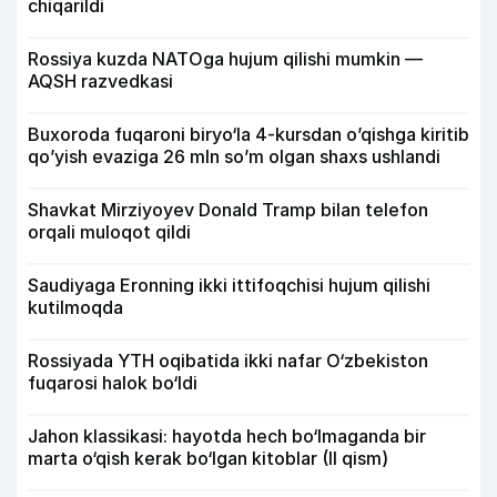
chiqarildi
Rossiya kuzda NATOga hujum qilishi mumkin —
AQSH razvedkasi
Buxoroda fuqaroni biryo‘la 4-kursdan o’qishga kiritib
qo’yish evaziga 26 mln so’m olgan shaxs ushlandi
Shavkat Mirziyoyev Donald Tramp bilan telefon
orqali muloqot qildi
Saudiyaga Eronning ikki ittifoqchisi hujum qilishi
kutilmoqda
Rossiyada YTH oqibatida ikki nafar O‘zbekiston
fuqarosi halok bo‘ldi
Jahon klassikasi: hayotda hech bo‘lmaganda bir
marta o‘qish kerak bo‘lgan kitoblar (II qism)