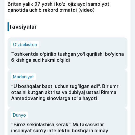
Britaniyalik 97 yoshli ko‘zi ojiz ayol samolyot
qanotida uchib rekord o‘rnatdi (video)
Tavsiyalar
O‘zbekiston
Toshkentda o‘pirilib tushgan yo‘l qurilishi bo‘yicha
6 kishiga sud hukmi o‘qildi
Madaniyat
“U boshqalar baxti uchun tug‘ilgan edi”. Bir umr
otasini kutgan aktrisa va dublyaj ustasi Rimma
Ahmedovaning sinovlarga to‘la hayoti
Dunyo
“Biroz sekinlashish kerak”. Mutaxassislar
insoniyat sun’iy intellektni boshqara olmay