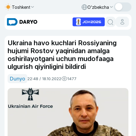
Toshkent
O‘zbekcha
Ukraina havo kuchlari Rossiyaning
hujumi Rostov yaqinidan amalga
oshirilayotgani uchun mudofaaga
ulgurish qiyinligini bildirdi
Dunyo
22:48 / 18.10.2022
1477