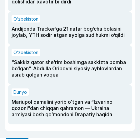
qolishidan xavotir bildirdi
O‘zbekiston
Andijonda Tracker’ga 21 nafar bog‘cha bolasini
joylab, YTH sodir etgan ayolga sud hukmi o‘qildi
O‘zbekiston
“Sakkiz qator she’rim boshimga sakkizta bomba
bo‘lgan”. Abdulla Oripovni siyosiy ayblovlardan
asrab qolgan voqea
Dunyo
Mariupol qamalini yorib oʻtgan va “Izvarino
qozoni”dan chiqqan qahramon — Ukraina
armiyasi bosh qoʻmondoni Drapatiy haqida