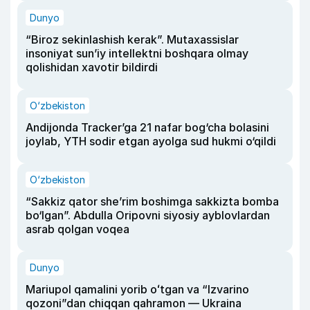
Dunyo
“Biroz sekinlashish kerak”. Mutaxassislar
insoniyat sun’iy intellektni boshqara olmay
qolishidan xavotir bildirdi
O‘zbekiston
Andijonda Tracker’ga 21 nafar bog‘cha bolasini
joylab, YTH sodir etgan ayolga sud hukmi o‘qildi
O‘zbekiston
“Sakkiz qator she’rim boshimga sakkizta bomba
bo‘lgan”. Abdulla Oripovni siyosiy ayblovlardan
asrab qolgan voqea
Dunyo
Mariupol qamalini yorib oʻtgan va “Izvarino
qozoni”dan chiqqan qahramon — Ukraina