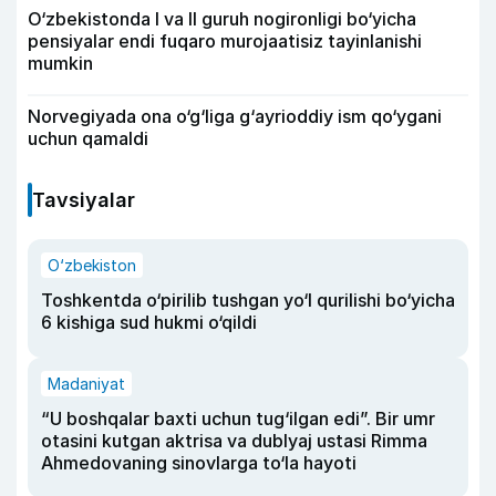
O‘zbekistonda I va II guruh nogironligi bo‘yicha
pensiyalar endi fuqaro murojaatisiz tayinlanishi
mumkin
Norvegiyada ona o‘g‘liga g‘ayrioddiy ism qo‘ygani
uchun qamaldi
Tavsiyalar
O‘zbekiston
Toshkentda o‘pirilib tushgan yo‘l qurilishi bo‘yicha
6 kishiga sud hukmi o‘qildi
Madaniyat
“U boshqalar baxti uchun tug‘ilgan edi”. Bir umr
otasini kutgan aktrisa va dublyaj ustasi Rimma
Ahmedovaning sinovlarga to‘la hayoti