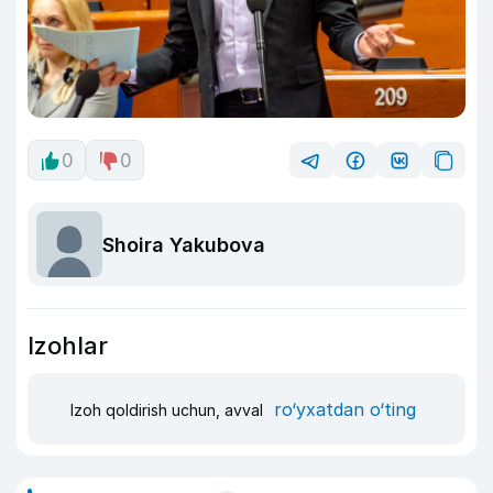
0
0
Shoira Yakubova
Izohlar
ro‘yxatdan o‘ting
Izoh qoldirish uchun, avval