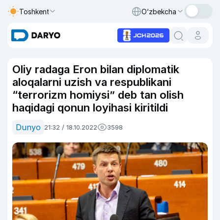
Toshkent
O‘zbekcha
Oliy radaga Eron bilan diplomatik
aloqalarni uzish va respublikani
“terrorizm homiysi” deb tan olish
haqidagi qonun loyihasi kiritildi
Dunyo
21:32 / 18.10.2022
3598