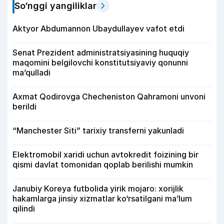
So‘nggi yangiliklar
Aktyor Abdu­mannon Ubaydullayev vafot etdi
Senat Prezident administratsiyasining huquqiy
maqomini belgilovchi konstitutsiyaviy qonunni
ma’qulladi
Axmat Qodirovga Checheniston Qahramoni unvoni
berildi
“Manchester Siti” tarixiy transferni yakunladi
Elektromobil xaridi uchun avtokredit foizining bir
qismi davlat tomonidan qoplab berilishi mumkin
Janubiy Koreya futbolida yirik mojaro: xorijlik
hakamlarga jinsiy xizmatlar ko‘rsatilgani ma’lum
qilindi