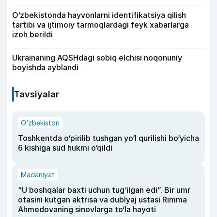
O‘zbekistonda hayvonlarni identifikatsiya qilish
tartibi va ijtimoiy tarmoqlardagi feyk xabarlarga
izoh berildi
Ukrainaning AQSHdagi sobiq elchisi noqonuniy
boyishda ayblandi
Tavsiyalar
O‘zbekiston
Toshkentda o‘pirilib tushgan yo‘l qurilishi bo‘yicha
6 kishiga sud hukmi o‘qildi
Madaniyat
“U boshqalar baxti uchun tug‘ilgan edi”. Bir umr
otasini kutgan aktrisa va dublyaj ustasi Rimma
Ahmedovaning sinovlarga to‘la hayoti