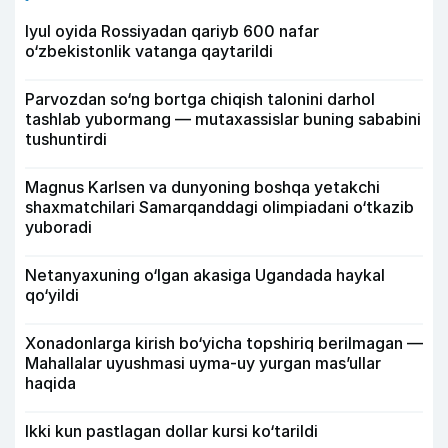
Iyul oyida Rossiyadan qariyb 600 nafar
o‘zbekistonlik vatanga qaytarildi
Parvozdan so‘ng bortga chiqish talonini darhol
tashlab yubormang — mutaxassislar buning sababini
tushuntirdi
Magnus Karlsen va dunyoning boshqa yetakchi
shaxmatchilari Samarqanddagi olimpiadani o‘tkazib
yuboradi
Netanyaxuning o‘lgan akasiga Ugandada haykal
qo‘yildi
Xonadonlarga kirish bo‘yicha topshiriq berilmagan —
Mahallalar uyushmasi uyma-uy yurgan mas’ullar
haqida
Ikki kun pastlagan dollar kursi ko‘tarildi