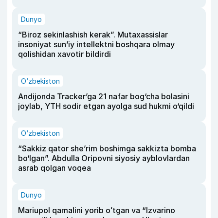
Dunyo
“Biroz sekinlashish kerak”. Mutaxassislar
insoniyat sun’iy intellektni boshqara olmay
qolishidan xavotir bildirdi
O‘zbekiston
Andijonda Tracker’ga 21 nafar bog‘cha bolasini
joylab, YTH sodir etgan ayolga sud hukmi o‘qildi
O‘zbekiston
“Sakkiz qator she’rim boshimga sakkizta bomba
bo‘lgan”. Abdulla Oripovni siyosiy ayblovlardan
asrab qolgan voqea
Dunyo
Mariupol qamalini yorib oʻtgan va “Izvarino