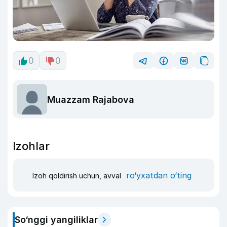
0
0
Muazzam Rajabova
Izohlar
ro‘yxatdan o‘ting
Izoh qoldirish uchun, avval
So‘nggi yangiliklar