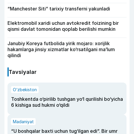
“Manchester Siti” tarixiy transferni yakunladi
Elektromobil xaridi uchun avtokredit foizining bir
qismi davlat tomonidan qoplab berilishi mumkin
Janubiy Koreya futbolida yirik mojaro: xorijlik
hakamlarga jinsiy xizmatlar ko‘rsatilgani ma’lum
qilindi
Tavsiyalar
O‘zbekiston
Toshkentda o‘pirilib tushgan yo‘l qurilishi bo‘yicha
6 kishiga sud hukmi o‘qildi
Madaniyat
“U boshqalar baxti uchun tug‘ilgan edi”. Bir umr