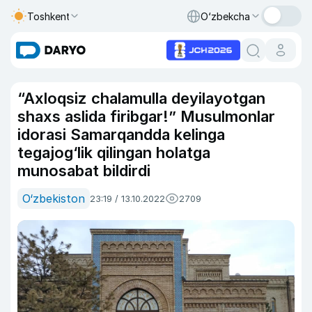
Toshkent
O‘zbekcha
“Axloqsiz chalamulla deyilayotgan
shaxs aslida firibgar!” Musulmonlar
idorasi Samarqandda kelinga
tegajog‘lik qilingan holatga
munosabat bildirdi
O‘zbekiston
23:19 / 13.10.2022
2709