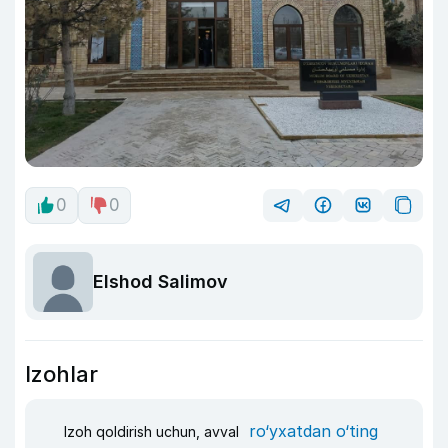
0
0
Elshod Salimov
Izohlar
ro‘yxatdan o‘ting
Izoh qoldirish uchun, avval