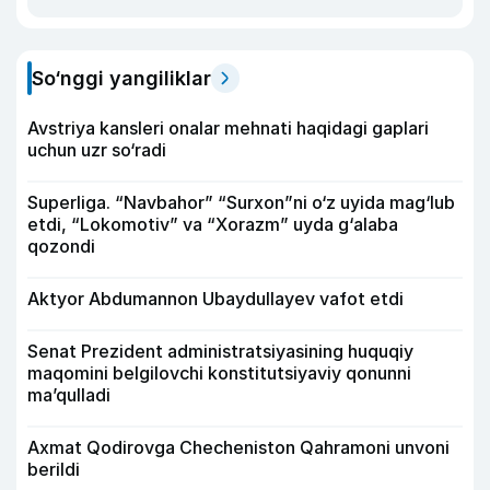
So‘nggi yangiliklar
Avstriya kansleri onalar mehnati haqidagi gaplari
uchun uzr so‘radi
Superliga. “Navbahor” “Surxon”ni o‘z uyida mag‘lub
etdi, “Lokomotiv” va “Xorazm” uyda g‘alaba
qozondi
Aktyor Abdu­mannon Ubaydullayev vafot etdi
Senat Prezident administratsiyasining huquqiy
maqomini belgilovchi konstitutsiyaviy qonunni
ma’qulladi
Axmat Qodirovga Checheniston Qahramoni unvoni
berildi