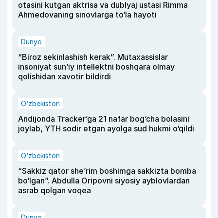
otasini kutgan aktrisa va dublyaj ustasi Rimma
Ahmedovaning sinovlarga to‘la hayoti
Dunyo
“Biroz sekinlashish kerak”. Mutaxassislar
insoniyat sun’iy intellektni boshqara olmay
qolishidan xavotir bildirdi
O‘zbekiston
Andijonda Tracker’ga 21 nafar bog‘cha bolasini
joylab, YTH sodir etgan ayolga sud hukmi o‘qildi
O‘zbekiston
“Sakkiz qator she’rim boshimga sakkizta bomba
bo‘lgan”. Abdulla Oripovni siyosiy ayblovlardan
asrab qolgan voqea
Dunyo