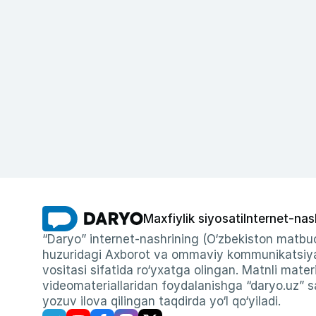
Maxfiylik siyosati
Internet-nas
“Daryo” internet-nashrining (O‘zbekiston matbuo
huzuridagi Axborot va ommaviy kommunikatsiyal
vositasi sifatida ro‘yxatga olingan. Matnli materi
videomateriallaridan foydalanishga “daryo.uz” sa
yozuv ilova qilingan taqdirda yo‘l qo‘yiladi.