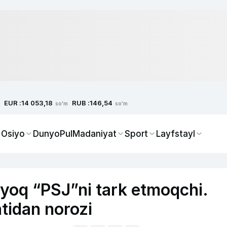
EUR :
RUB :
14 053,18
146,54
so'm
so'm
 Osiyo
Dunyo
Pul
Madaniyat
Sport
Layfstayl
yoq “PSJ”ni tark etmoqchi.
tidan norozi