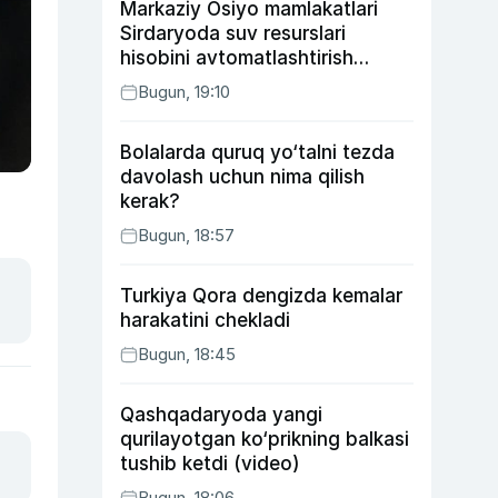
Markaziy Osiyo mamlakatlari
Sirdaryoda suv resurslari
hisobini avtomatlashtirish
rejasini ishlab chiqishni
Bugun, 19:10
ma’qulladi
Bolalarda quruq yo‘talni tezda
davolash uchun nima qilish
kerak?
Bugun, 18:57
Turkiya Qora dengizda kemalar
harakatini chekladi
Bugun, 18:45
Qashqadaryoda yangi
qurilayotgan ko‘prikning balkasi
tushib ketdi (video)
Bugun, 18:06