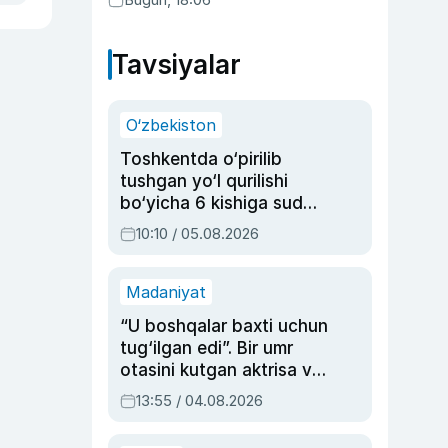
Tavsiyalar
O‘zbekiston
Toshkentda o‘pirilib
tushgan yo‘l qurilishi
bo‘yicha 6 kishiga sud
hukmi o‘qildi
10:10 / 05.08.2026
Madaniyat
“U boshqalar baxti uchun
tug‘ilgan edi”. Bir umr
otasini kutgan aktrisa va
dublyaj ustasi Rimma
13:55 / 04.08.2026
Ahmedovaning
sinovlarga to‘la hayoti