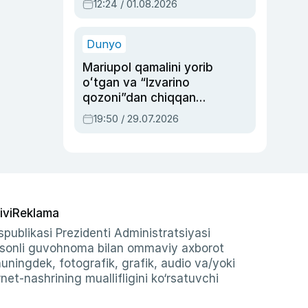
12:24 / 01.08.2026
ayblovlardan asrab
qolgan voqea
Dunyo
Mariupol qamalini yorib
oʻtgan va “Izvarino
qozoni”dan chiqqan
qahramon — Ukraina
19:50 / 29.07.2026
armiyasi bosh
qoʻmondoni Drapatiy
haqida
ivi
Reklama
publikasi Prezidenti Administratsiyasi
-sonli guvohnoma bilan ommaviy axborot
shuningdek, fotografik, grafik, audio va/yoki
et-nashrining muallifligini ko‘rsatuvchi