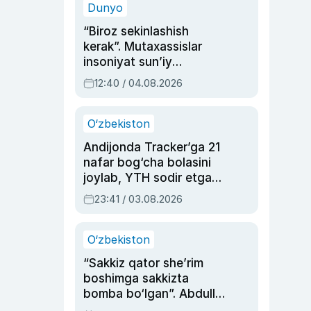
Dunyo
“Biroz sekinlashish
kerak”. Mutaxassislar
insoniyat sun’iy
intellektni boshqara
12:40 / 04.08.2026
olmay qolishidan xavotir
bildirdi
O‘zbekiston
Andijonda Tracker’ga 21
nafar bog‘cha bolasini
joylab, YTH sodir etgan
ayolga sud hukmi o‘qildi
23:41 / 03.08.2026
O‘zbekiston
“Sakkiz qator she’rim
boshimga sakkizta
bomba bo‘lgan”. Abdulla
Oripovni siyosiy