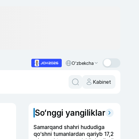
O‘zbekcha
Kabinet
So‘nggi yangiliklar
Samarqand shahri hududiga
qo‘shni tumanlardan qariyb 17,2