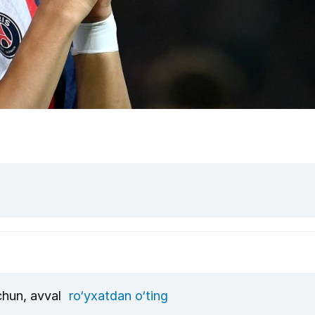
uchun, avval
ro‘yxatdan o‘ting