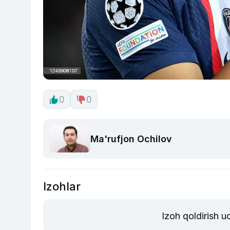
0
0
Ma'rufjon Ochilov
Izohlar
Izoh qoldirish 