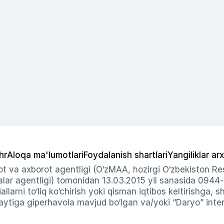
hr
Aloqa ma'lumotlari
Foydalanish shartlari
Yangiliklar arx
t va axborot agentligi (O‘zMAA, hozirgi O‘zbekiston Res
ar agentligi) tomonidan 13.03.2015 yil sanasida 0944
allarni to‘liq ko‘chirish yoki qisman iqtibos keltirishga, 
ytiga giperhavola mavjud bo‘lgan va/yoki “Daryo” intern