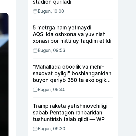
stadion quriladi
Bugun, 10:00
5 metrga ham yetmaydi:
AQSHda oshxona va yuvinish
xonasi bor mitti uy taqdim etildi
Bugun, 09:53
“Mahallada obodlik va mehr-
saxovat oyligi” boshlanganidan
buyon qariyb 350 ta ekologik
huquqbuzarlik aniqlandi
Bugun, 09:40
Tramp raketa yetishmovchiligi
sabab Pentagon rahbaridan
tushuntirish talab qildi — WP
Bugun, 09:30