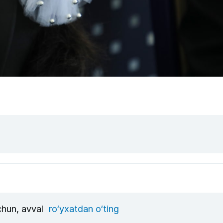
uchun, avval
ro‘yxatdan o‘ting