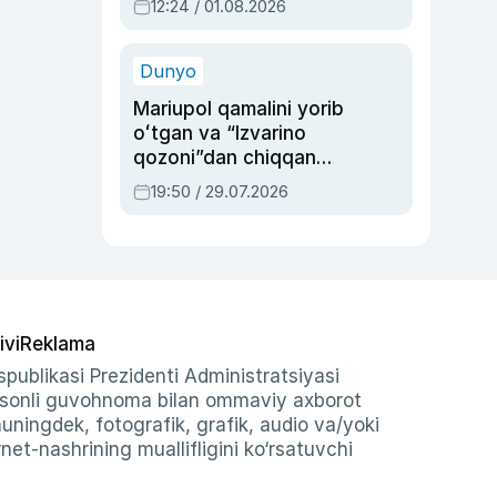
12:24 / 01.08.2026
ayblovlardan asrab
qolgan voqea
Dunyo
Mariupol qamalini yorib
oʻtgan va “Izvarino
qozoni”dan chiqqan
qahramon — Ukraina
19:50 / 29.07.2026
armiyasi bosh
qoʻmondoni Drapatiy
haqida
ivi
Reklama
publikasi Prezidenti Administratsiyasi
-sonli guvohnoma bilan ommaviy axborot
shuningdek, fotografik, grafik, audio va/yoki
et-nashrining muallifligini ko‘rsatuvchi