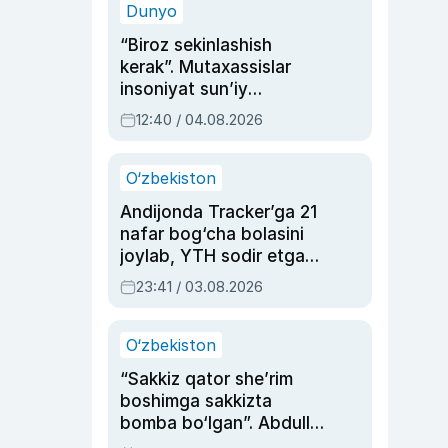
Dunyo
“Biroz sekinlashish
kerak”. Mutaxassislar
insoniyat sun’iy
intellektni boshqara
12:40 / 04.08.2026
olmay qolishidan xavotir
bildirdi
O‘zbekiston
Andijonda Tracker’ga 21
nafar bog‘cha bolasini
joylab, YTH sodir etgan
ayolga sud hukmi o‘qildi
23:41 / 03.08.2026
O‘zbekiston
“Sakkiz qator she’rim
boshimga sakkizta
bomba bo‘lgan”. Abdulla
Oripovni siyosiy