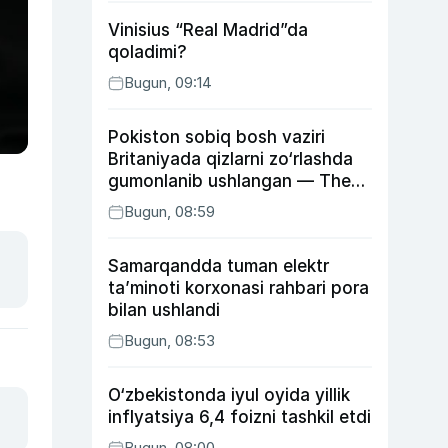
Vinisius “Real Madrid”da
qoladimi?
Bugun, 09:14
Pokiston sobiq bosh vaziri
Britaniyada qizlarni zo‘rlashda
gumonlanib ushlangan — The
Guardian
Bugun, 08:59
Samarqandda tuman elektr
ta’minoti korxonasi rahbari pora
bilan ushlandi
Bugun, 08:53
O‘zbekistonda iyul oyida yillik
inflyatsiya 6,4 foizni tashkil etdi
Bugun, 08:00