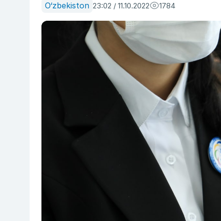
O‘zbekiston
23:02 / 11.10.2022
1784