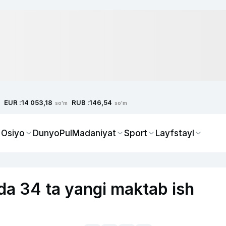
EUR :
RUB :
14 053,18
146,54
so'm
so'm
 Osiyo
Dunyo
Pul
Madaniyat
Sport
Layfstayl
da 34 ta yangi maktab ish