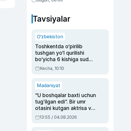
Tavsiyalar
O‘zbekiston
Toshkentda o‘pirilib
tushgan yo‘l qurilishi
bo‘yicha 6 kishiga sud
hukmi o‘qildi
Kecha, 10:10
Madaniyat
“U boshqalar baxti uchun
tug‘ilgan edi”. Bir umr
otasini kutgan aktrisa va
dublyaj ustasi Rimma
13:55 / 04.08.2026
Ahmedovaning
sinovlarga to‘la hayoti