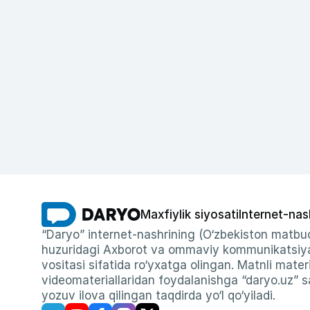
Maxfiylik siyosati
Internet-nas
“Daryo” internet-nashrining (O‘zbekiston matbuo
huzuridagi Axborot va ommaviy kommunikatsiyal
vositasi sifatida ro‘yxatga olingan. Matnli materi
videomateriallaridan foydalanishga “daryo.uz” sa
yozuv ilova qilingan taqdirda yo‘l qo‘yiladi.