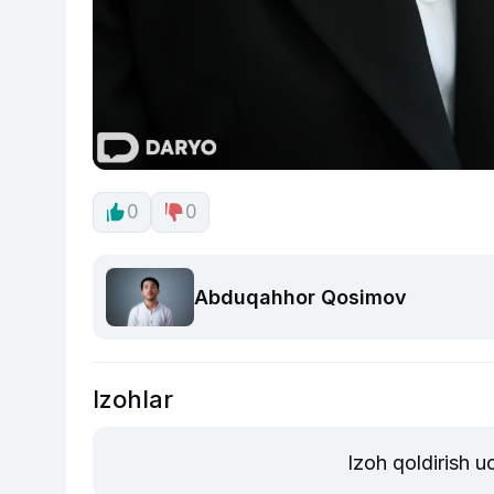
0
0
Abduqahhor Qosimov
Izohlar
Izoh qoldirish 