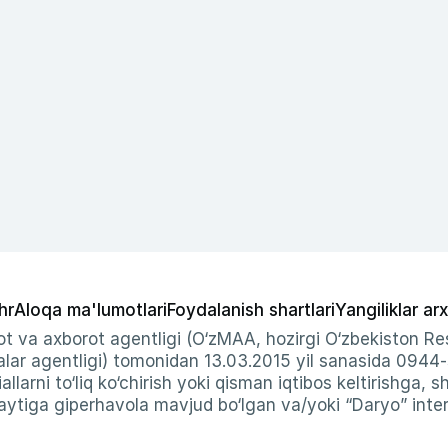
hr
Aloqa ma'lumotlari
Foydalanish shartlari
Yangiliklar arx
t va axborot agentligi (O‘zMAA, hozirgi O‘zbekiston Res
ar agentligi) tomonidan 13.03.2015 yil sanasida 0944
allarni to‘liq ko‘chirish yoki qisman iqtibos keltirishga, 
ytiga giperhavola mavjud bo‘lgan va/yoki “Daryo” intern