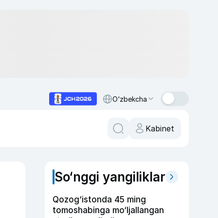
O‘zbekcha
Kabinet
So‘nggi yangiliklar
Qozog‘istonda 45 ming
tomoshabinga mo‘ljallangan