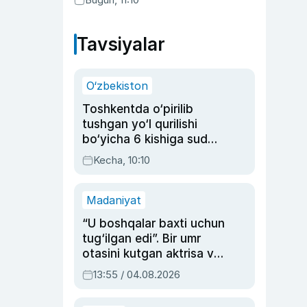
Tavsiyalar
O‘zbekiston
Toshkentda o‘pirilib
tushgan yo‘l qurilishi
bo‘yicha 6 kishiga sud
hukmi o‘qildi
Kecha, 10:10
Madaniyat
“U boshqalar baxti uchun
tug‘ilgan edi”. Bir umr
otasini kutgan aktrisa va
dublyaj ustasi Rimma
13:55 / 04.08.2026
Ahmedovaning
sinovlarga to‘la hayoti