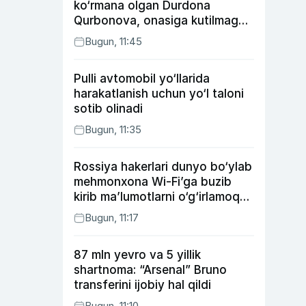
ko‘rmana olgan Durdona
Qurbonova, onasiga kutilmagan
sovg‘a tayyorlagan Umid vines,
Bugun, 11:45
xonanda Rayhon nimadan xafa?
Pulli avtomobil yo‘llarida
harakatlanish uchun yo‘l taloni
sotib olinadi
Bugun, 11:35
Rossiya hakerlari dunyo bo‘ylab
mehmonxona Wi-Fi’ga buzib
kirib ma’lumotlarni o‘g‘irlamoqda
— Microsoft
Bugun, 11:17
87 mln yevro va 5 yillik
shartnoma: “Arsenal” Bruno
transferini ijobiy hal qildi
Bugun, 11:10