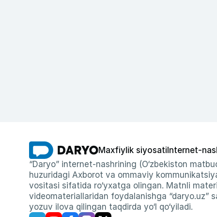
Maxfiylik siyosati
Internet-nas
“Daryo” internet-nashrining (O‘zbekiston matbuo
huzuridagi Axborot va ommaviy kommunikatsiyal
vositasi sifatida ro‘yxatga olingan. Matnli materi
videomateriallaridan foydalanishga “daryo.uz” sa
yozuv ilova qilingan taqdirda yo‘l qo‘yiladi.