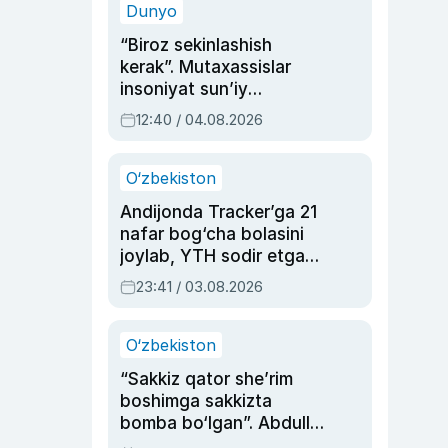
Dunyo
“Biroz sekinlashish
kerak”. Mutaxassislar
insoniyat sun’iy
intellektni boshqara
12:40 / 04.08.2026
olmay qolishidan xavotir
bildirdi
O‘zbekiston
Andijonda Tracker’ga 21
nafar bog‘cha bolasini
joylab, YTH sodir etgan
ayolga sud hukmi o‘qildi
23:41 / 03.08.2026
O‘zbekiston
“Sakkiz qator she’rim
boshimga sakkizta
bomba bo‘lgan”. Abdulla
Oripovni siyosiy