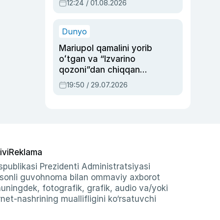
12:24 / 01.08.2026
ayblovlardan asrab
qolgan voqea
Dunyo
Mariupol qamalini yorib
oʻtgan va “Izvarino
qozoni”dan chiqqan
qahramon — Ukraina
19:50 / 29.07.2026
armiyasi bosh
qoʻmondoni Drapatiy
haqida
ivi
Reklama
publikasi Prezidenti Administratsiyasi
-sonli guvohnoma bilan ommaviy axborot
shuningdek, fotografik, grafik, audio va/yoki
et-nashrining muallifligini ko‘rsatuvchi