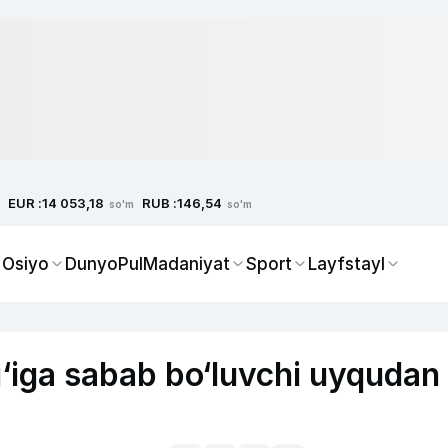
EUR :
RUB :
14 053,18
146,54
so'm
so'm
 Osiyo
Dunyo
Pul
Madaniyat
Sport
Layfstayl
ig‘iga sabab bo‘luvchi uyqudan