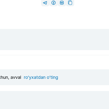
uchun, avval
ro‘yxatdan o‘ting