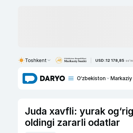
Toshkent
USD :
12 178,85
so'm
O‘zbekiston
Markaziy
Juda xavfli: yurak og‘r
oldingi zararli odatlar