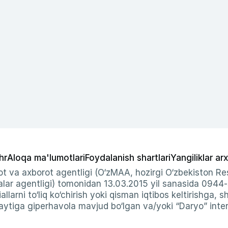
hr
Aloqa ma'lumotlari
Foydalanish shartlari
Yangiliklar arx
t va axborot agentligi (O‘zMAA, hozirgi O‘zbekiston Res
ar agentligi) tomonidan 13.03.2015 yil sanasida 0944
allarni to‘liq ko‘chirish yoki qisman iqtibos keltirishga, 
ytiga giperhavola mavjud bo‘lgan va/yoki “Daryo” intern