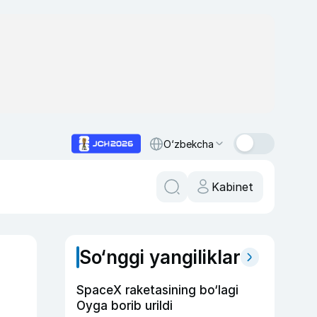
O‘zbekcha
Kabinet
So‘nggi yangiliklar
SpaceX raketasining bo‘lagi
Oyga borib urildi