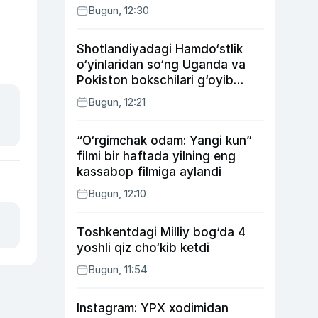
Bugun, 12:30
Shotlandiyadagi Hamdo‘stlik
o‘yinlaridan so‘ng Uganda va
Pokiston bokschilari g‘oyib
bo‘ldi
Bugun, 12:21
“O‘rgimchak odam: Yangi kun”
filmi bir haftada yilning eng
kassabop filmiga aylandi
Bugun, 12:10
Toshkentdagi Milliy bog‘da 4
yoshli qiz cho‘kib ketdi
Bugun, 11:54
Instagram: YPX xodimidan