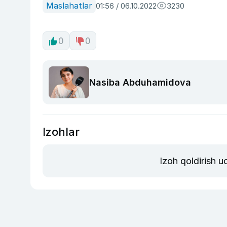
Maslahatlar
01:56 / 06.10.2022
3230
0
0
Nasiba Abduhamidova
Izohlar
Izoh qoldirish 