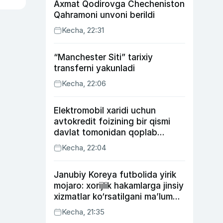
Axmat Qodirovga Checheniston
Qahramoni unvoni berildi
Kecha, 22:31
“Manchester Siti” tarixiy
transferni yakunladi
Kecha, 22:06
Elektromobil xaridi uchun
avtokredit foizining bir qismi
davlat tomonidan qoplab
berilishi mumkin
Kecha, 22:04
Janubiy Koreya futbolida yirik
mojaro: xorijlik hakamlarga jinsiy
xizmatlar ko‘rsatilgani ma’lum
qilindi
Kecha, 21:35