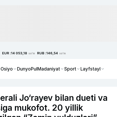
EUR :
RUB :
14 053,18
146,54
so'm
so'm
 Osiyo
Dunyo
Pul
Madaniyat
Sport
Layfstayl
rali Jo‘rayev bilan dueti va
ga mukofot. 20 yillik