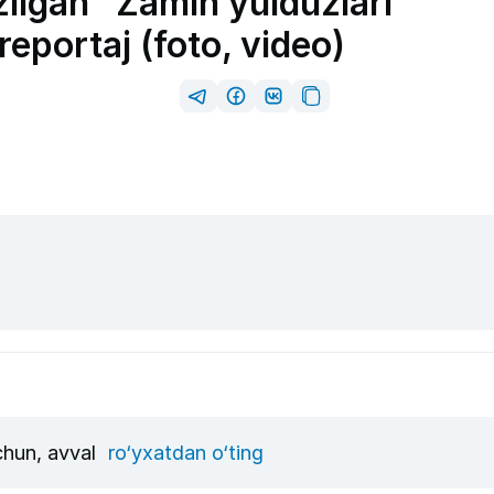
zilgan “Zamin yulduzlari”
eportaj (foto, video)
uchun, avval
ro‘yxatdan o‘ting