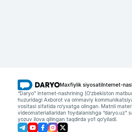
Maxfiylik siyosati
Internet-nas
“Daryo” internet-nashrining (O‘zbekiston matbuo
huzuridagi Axborot va ommaviy kommunikatsiyal
vositasi sifatida ro‘yxatga olingan. Matnli materi
videomateriallaridan foydalanishga “daryo.uz” sa
yozuv ilova qilingan taqdirda yo‘l qo‘yiladi.