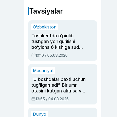
Tavsiyalar
O‘zbekiston
Toshkentda o‘pirilib
tushgan yo‘l qurilishi
bo‘yicha 6 kishiga sud
hukmi o‘qildi
10:10 / 05.08.2026
Madaniyat
“U boshqalar baxti uchun
tug‘ilgan edi”. Bir umr
otasini kutgan aktrisa va
dublyaj ustasi Rimma
13:55 / 04.08.2026
Ahmedovaning
sinovlarga to‘la hayoti
Dunyo