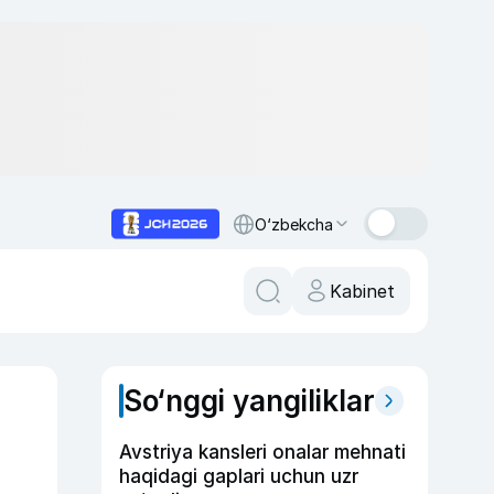
O‘zbekcha
Kabinet
So‘nggi yangiliklar
Avstriya kansleri onalar mehnati
haqidagi gaplari uchun uzr