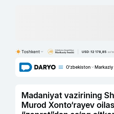
Toshkent
USD :
12 178,85
so'm
O‘zbekiston
Markaziy
Madaniyat vazirining She
Murod Xonto‘rayev oilasi