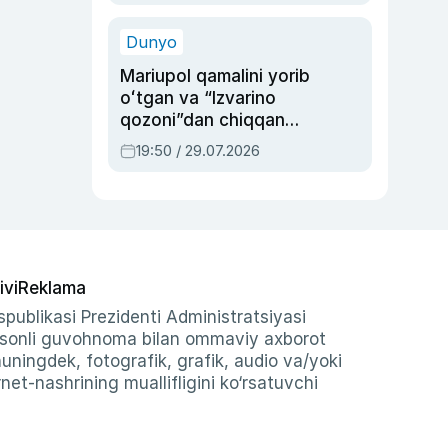
qolgan voqea
Dunyo
Mariupol qamalini yorib
oʻtgan va “Izvarino
qozoni”dan chiqqan
qahramon — Ukraina
19:50 / 29.07.2026
armiyasi bosh
qoʻmondoni Drapatiy
haqida
ivi
Reklama
publikasi Prezidenti Administratsiyasi
-sonli guvohnoma bilan ommaviy axborot
shuningdek, fotografik, grafik, audio va/yoki
et-nashrining muallifligini ko‘rsatuvchi