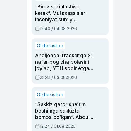
“Biroz sekinlashish
kerak”. Mutaxassislar
insoniyat sun’iy
intellektni boshqara
12:40 / 04.08.2026
olmay qolishidan xavotir
bildirdi
O‘zbekiston
Andijonda Tracker’ga 21
nafar bog‘cha bolasini
joylab, YTH sodir etgan
ayolga sud hukmi o‘qildi
23:41 / 03.08.2026
O‘zbekiston
“Sakkiz qator she’rim
boshimga sakkizta
bomba bo‘lgan”. Abdulla
Oripovni siyosiy
12:24 / 01.08.2026
ayblovlardan asrab