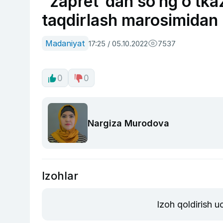
“zapret”dan so‘ng o‘tka
taqdirlash marosimidan r
Madaniyat
17:25 / 05.10.2022
7537
0
0
Nargiza Murodova
Izohlar
Izoh qoldirish 