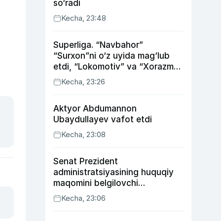
so‘radi
Kecha, 23:48
Superliga. “Navbahor”
“Surxon”ni o‘z uyida mag‘lub
etdi, “Lokomotiv” va “Xorazm”
uyda g‘alaba qozondi
Kecha, 23:26
Aktyor Abdu­mannon
Ubaydullayev vafot etdi
Kecha, 23:08
Senat Prezident
administratsiyasining huquqiy
maqomini belgilovchi
konstitutsiyaviy qonunni
Kecha, 23:06
ma’qulladi