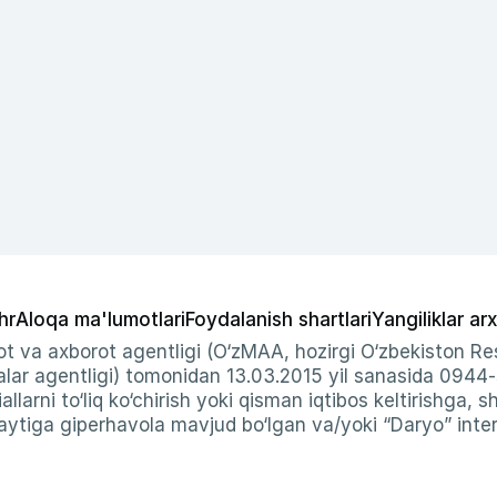
hr
Aloqa ma'lumotlari
Foydalanish shartlari
Yangiliklar arx
t va axborot agentligi (O‘zMAA, hozirgi O‘zbekiston Res
ar agentligi) tomonidan 13.03.2015 yil sanasida 0944
allarni to‘liq ko‘chirish yoki qisman iqtibos keltirishga, 
ytiga giperhavola mavjud bo‘lgan va/yoki “Daryo” intern