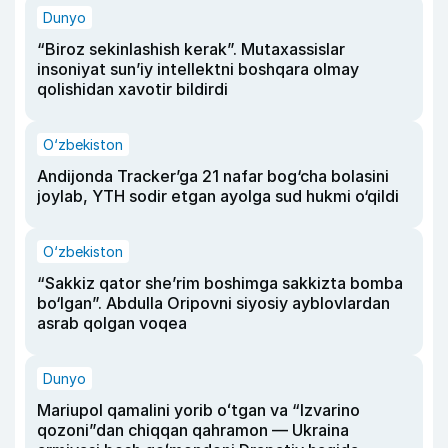
Dunyo
“Biroz sekinlashish kerak”. Mutaxassislar
insoniyat sun’iy intellektni boshqara olmay
qolishidan xavotir bildirdi
O‘zbekiston
Andijonda Tracker’ga 21 nafar bog‘cha bolasini
joylab, YTH sodir etgan ayolga sud hukmi o‘qildi
O‘zbekiston
“Sakkiz qator she’rim boshimga sakkizta bomba
bo‘lgan”. Abdulla Oripovni siyosiy ayblovlardan
asrab qolgan voqea
Dunyo
Mariupol qamalini yorib oʻtgan va “Izvarino
qozoni”dan chiqqan qahramon — Ukraina