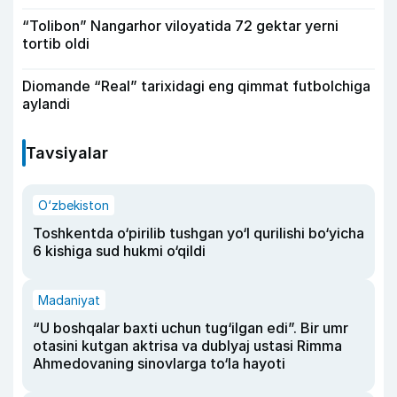
“Tolibon” Nangarhor viloyatida 72 gektar yerni
tortib oldi
Diomande “Real” tarixidagi eng qimmat futbolchiga
aylandi
Tavsiyalar
O‘zbekiston
Toshkentda o‘pirilib tushgan yo‘l qurilishi bo‘yicha
6 kishiga sud hukmi o‘qildi
Madaniyat
“U boshqalar baxti uchun tug‘ilgan edi”. Bir umr
otasini kutgan aktrisa va dublyaj ustasi Rimma
Ahmedovaning sinovlarga to‘la hayoti