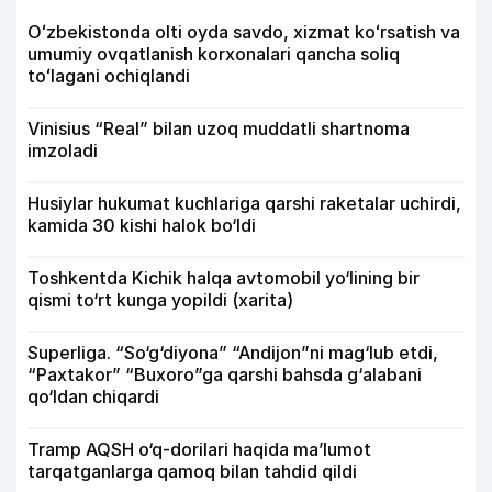
Oʻzbekistonda olti oyda savdo, xizmat koʻrsatish va
umumiy ovqatlanish korxonalari qancha soliq
toʻlagani ochiqlandi
Vinisius “Real” bilan uzoq muddatli shartnoma
imzoladi
Husiylar hukumat kuchlariga qarshi raketalar uchirdi,
kamida 30 kishi halok bo‘ldi
Toshkentda Kichik halqa avtomobil yo‘lining bir
qismi to‘rt kunga yopildi (xarita)
Superliga. “So‘g‘diyona” “Andijon”ni mag‘lub etdi,
“Paxtakor” “Buxoro”ga qarshi bahsda g‘alabani
qo‘ldan chiqardi
Tramp AQSH o‘q-dorilari haqida ma’lumot
tarqatganlarga qamoq bilan tahdid qildi