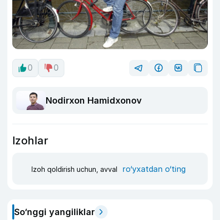
0
0
Nodirxon Hamidxonov
Izohlar
ro‘yxatdan o‘ting
Izoh qoldirish uchun, avval
So‘nggi yangiliklar