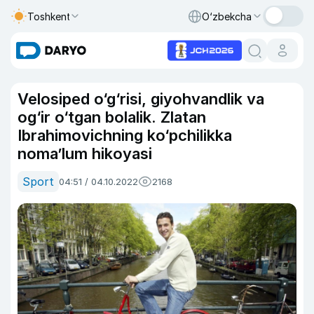
Toshkent
O‘zbekcha
Velosiped o‘g‘risi, giyohvandlik va
og‘ir o‘tgan bolalik. Zlatan
Ibrahimovichning ko‘pchilikka
noma’lum hikoyasi
Sport
04:51 / 04.10.2022
2168