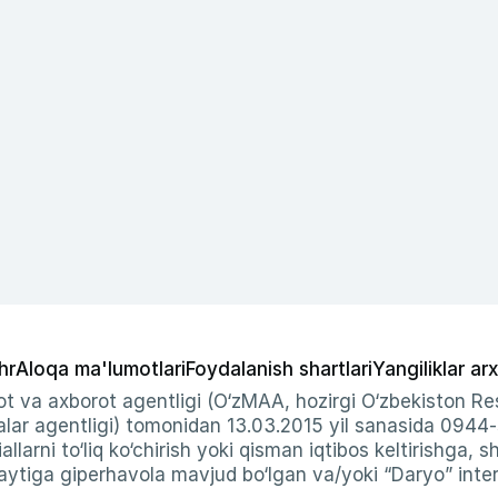
hr
Aloqa ma'lumotlari
Foydalanish shartlari
Yangiliklar arx
t va axborot agentligi (O‘zMAA, hozirgi O‘zbekiston Res
ar agentligi) tomonidan 13.03.2015 yil sanasida 0944
allarni to‘liq ko‘chirish yoki qisman iqtibos keltirishga, 
ytiga giperhavola mavjud bo‘lgan va/yoki “Daryo” intern