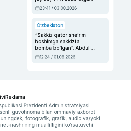
ayolga sud hukmi o‘qildi
23:41 / 03.08.2026
O‘zbekiston
“Sakkiz qator she’rim
boshimga sakkizta
bomba bo‘lgan”. Abdulla
Oripovni siyosiy
12:24 / 01.08.2026
ayblovlardan asrab
qolgan voqea
ivi
Reklama
publikasi Prezidenti Administratsiyasi
-sonli guvohnoma bilan ommaviy axborot
shuningdek, fotografik, grafik, audio va/yoki
et-nashrining muallifligini ko‘rsatuvchi