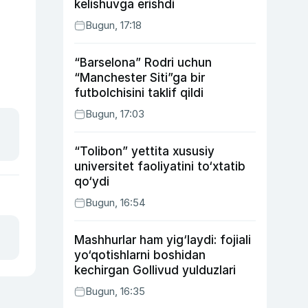
kelishuvga erishdi
Bugun, 17:18
“Barselona” Rodri uchun
“Manchester Siti”ga bir
futbolchisini taklif qildi
Bugun, 17:03
“Tolibon” yettita xususiy
universitet faoliyatini to‘xtatib
qo‘ydi
Bugun, 16:54
Mashhurlar ham yig‘laydi: fojiali
yo‘qotishlarni boshidan
kechirgan Gollivud yulduzlari
Bugun, 16:35