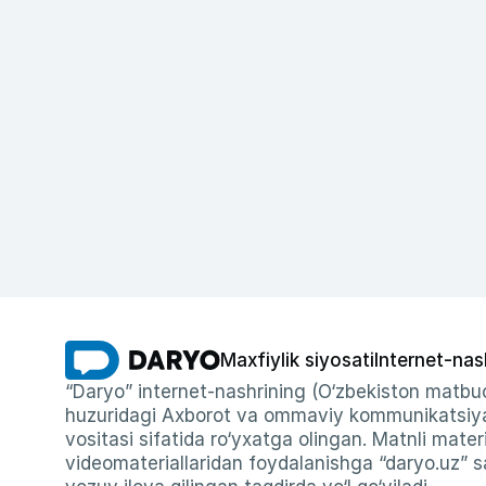
Maxfiylik siyosati
Internet-nas
“Daryo” internet-nashrining (O‘zbekiston matbuo
huzuridagi Axborot va ommaviy kommunikatsiyal
vositasi sifatida ro‘yxatga olingan. Matnli materi
videomateriallaridan foydalanishga “daryo.uz” sa