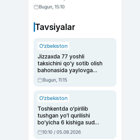
etilishi mumkin
Bugun, 15:10
Tavsiyalar
O‘zbekiston
Jizzaxda 77 yoshli
taksichini qo‘y sotib olish
bahonasida yaylovga
olib borib o‘ldirgan yigit
Bugun, 11:15
20 yilga qamaldi
O‘zbekiston
Toshkentda o‘pirilib
tushgan yo‘l qurilishi
bo‘yicha 6 kishiga sud
hukmi o‘qildi
10:10 / 05.08.2026