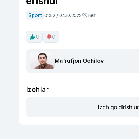
erishdi
Sport
01:52 / 04.10.2022
1661
0
0
Ma'rufjon Ochilov
Izohlar
Izoh qoldirish 