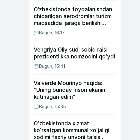
O‘zbekistonda foydalanishdan
chiqarilgan aerodromlar turizm
maqsadida ijaraga berilishi
mumkin
Bugun, 16:17
Vengriya Oliy sudi sobiq raisi
prezidentlikka nomzodini qoʻydi
Bugun, 15:41
Valverde Mourinyo haqida:
“Uning bunday inson ekanini
kutmagan edim”
Bugun, 15:35
Oʻzbekistonda xizmat
koʻrsatgan kommunal xoʻjaligi
xodimi faxriy unvoni taʼsis