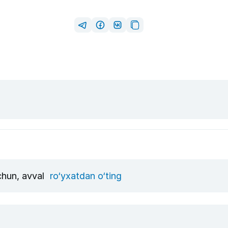
uchun, avval
ro‘yxatdan o‘ting