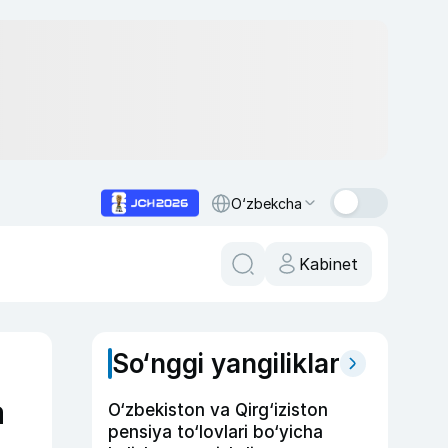
O‘zbekcha
Kabinet
So‘nggi yangiliklar
a
O‘zbekiston va Qirg‘iziston
pensiya to‘lovlari bo‘yicha