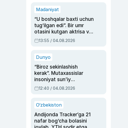
Madaniyat
“U boshqalar baxti uchun
tug‘ilgan edi”. Bir umr
otasini kutgan aktrisa va
dublyaj ustasi Rimma
13:55 / 04.08.2026
Ahmedovaning
sinovlarga to‘la hayoti
Dunyo
“Biroz sekinlashish
kerak”. Mutaxassislar
insoniyat sun’iy
intellektni boshqara
12:40 / 04.08.2026
olmay qolishidan xavotir
bildirdi
O‘zbekiston
Andijonda Tracker’ga 21
nafar bog‘cha bolasini
joylab, YTH sodir etgan