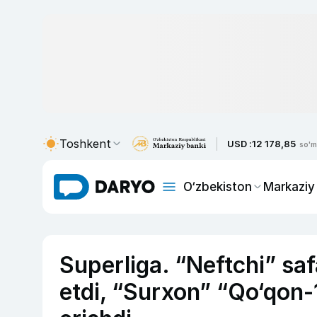
Toshkent
USD :
12 178,85
so'm
O‘zbekiston
Markaziy
Superliga. “Neftchi” sa
etdi, “Surxon” “Qo‘qon-1