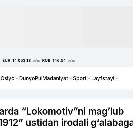
EUR :
RUB :
14 053,18
146,54
so'm
so'm
 Osiyo
Dunyo
Pul
Madaniyat
Sport
Layfstayl
farda “Lokomotiv”ni mag’lub
912” ustidan irodali g‘alabag