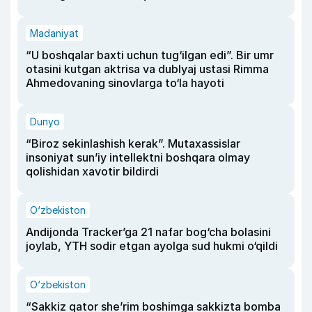
Madaniyat
“U boshqalar baxti uchun tug‘ilgan edi”. Bir umr
otasini kutgan aktrisa va dublyaj ustasi Rimma
Ahmedovaning sinovlarga to‘la hayoti
Dunyo
“Biroz sekinlashish kerak”. Mutaxassislar
insoniyat sun’iy intellektni boshqara olmay
qolishidan xavotir bildirdi
O‘zbekiston
Andijonda Tracker’ga 21 nafar bog‘cha bolasini
joylab, YTH sodir etgan ayolga sud hukmi o‘qildi
O‘zbekiston
“Sakkiz qator she’rim boshimga sakkizta bomba