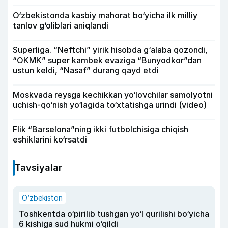
O‘zbekistonda kasbiy mahorat bo‘yicha ilk milliy
tanlov g‘oliblari aniqlandi
Superliga. “Neftchi” yirik hisobda g‘alaba qozondi,
“OKMK” super kambek evaziga “Bunyodkor”dan
ustun keldi, “Nasaf” durang qayd etdi
Moskvada reysga kechikkan yo‘lovchilar samolyotni
uchish-qo‘nish yo‘lagida to‘xtatishga urindi (video)
Flik “Barselona”ning ikki futbolchisiga chiqish
eshiklarini ko‘rsatdi
Tavsiyalar
O‘zbekiston
Toshkentda o‘pirilib tushgan yo‘l qurilishi bo‘yicha
6 kishiga sud hukmi o‘qildi