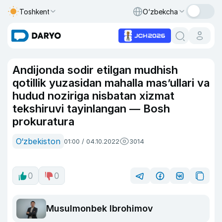
Toshkent
O‘zbekcha
Andijonda sodir etilgan mudhish
qotillik yuzasidan mahalla mas’ullari va
hudud noziriga nisbatan xizmat
tekshiruvi tayinlangan — Bosh
prokuratura
O‘zbekiston
01:00 / 04.10.2022
3014
0
0
Musulmonbek Ibrohimov