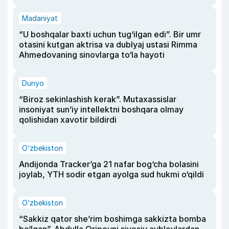
Madaniyat
“U boshqalar baxti uchun tug‘ilgan edi”. Bir umr
otasini kutgan aktrisa va dublyaj ustasi Rimma
Ahmedovaning sinovlarga to‘la hayoti
Dunyo
“Biroz sekinlashish kerak”. Mutaxassislar
insoniyat sun’iy intellektni boshqara olmay
qolishidan xavotir bildirdi
O‘zbekiston
Andijonda Tracker’ga 21 nafar bog‘cha bolasini
joylab, YTH sodir etgan ayolga sud hukmi o‘qildi
O‘zbekiston
“Sakkiz qator she’rim boshimga sakkizta bomba