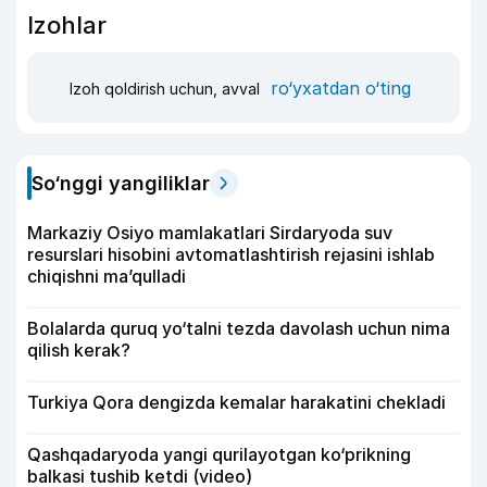
Izohlar
ro‘yxatdan o‘ting
Izoh qoldirish uchun, avval
So‘nggi yangiliklar
Markaziy Osiyo mamlakatlari Sirdaryoda suv
resurslari hisobini avtomatlashtirish rejasini ishlab
chiqishni ma’qulladi
Bolalarda quruq yo‘talni tezda davolash uchun nima
qilish kerak?
Turkiya Qora dengizda kemalar harakatini chekladi
Qashqadaryoda yangi qurilayotgan ko‘prikning
balkasi tushib ketdi (video)