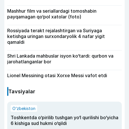
Mashhur film va seriallardagi tomoshabin
payqamagan qo‘pol xatolar (foto)
Rossiyada terakt rejalashtirgan va Suriyaga
ketishga uringan surxondaryolik 4 nafar yigit
qamaldi
Shri Lankada mahbuslar isyon ko‘tardi: qurbon va
jarohatlanganlar bor
Lionel Messining otasi Xorxe Messi vafot etdi
Tavsiyalar
O‘zbekiston
Toshkentda o‘pirilib tushgan yo‘l qurilishi bo‘yicha
6 kishiga sud hukmi o‘qildi