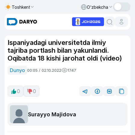
Toshkent
O‘zbekcha
Ispaniyadagi universitetda ilmiy
tajriba portlash bilan yakunlandi.
Oqibatda 18 kishi jarohat oldi (video)
Dunyo
00:05 / 02.10.2022
1747
0
0
Surayyo Majidova