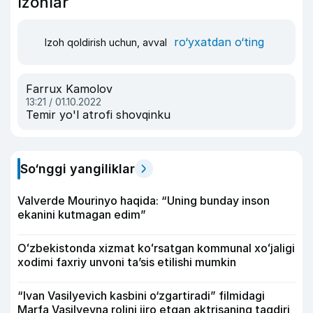
Izohlar
ro‘yxatdan o‘ting
Izoh qoldirish uchun, avval
Farrux Kamolov
13:21 / 01.10.2022
Temir yo'l atrofi shovqinku
So‘nggi yangiliklar
Valverde Mourinyo haqida: “Uning bunday inson
ekanini kutmagan edim”
Oʻzbekistonda xizmat koʻrsatgan kommunal xoʻjaligi
xodimi faxriy unvoni taʼsis etilishi mumkin
“Ivan Vasilyevich kasbini o‘zgartiradi” filmidagi
Marfa Vasilyevna rolini ijro etgan aktrisaning taqdiri