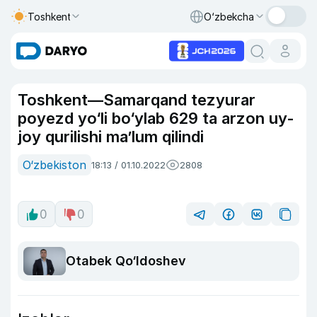
Toshkent
O‘zbekcha
Toshkent—Samarqand tezyurar
poyezd yo‘li bo‘ylab 629 ta arzon uy-
joy qurilishi ma’lum qilindi
O‘zbekiston
18:13 / 01.10.2022
2808
0
0
Otabek Qo‘ldoshev