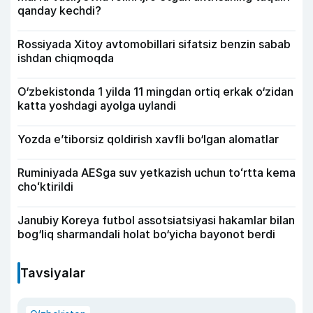
qanday kechdi?
Rossiyada Xitoy avtomobillari sifatsiz benzin sabab
ishdan chiqmoqda
O‘zbekistonda 1 yilda 11 mingdan ortiq erkak o‘zidan
katta yoshdagi ayolga uylandi
Yozda e’tiborsiz qoldirish xavfli bo‘lgan alomatlar
Ruminiyada AESga suv yetkazish uchun toʻrtta kema
choʻktirildi
Janubiy Koreya futbol assotsiatsiyasi hakamlar bilan
bog‘liq sharmandali holat bo‘yicha bayonot berdi
Tavsiyalar