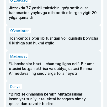
O‘zbekiston
Jizzaxda 77 yoshli taksichini qo‘y sotib olish
bahonasida yaylovga olib borib o‘ldirgan yigit 20
yilga qamaldi
O‘zbekiston
Toshkentda o‘pirilib tushgan yo‘l qurilishi bo‘yicha
6 kishiga sud hukmi o‘qildi
Madaniyat
“U boshqalar baxti uchun tug‘ilgan edi”. Bir umr
otasini kutgan aktrisa va dublyaj ustasi Rimma
Ahmedovaning sinovlarga to‘la hayoti
Dunyo
“Biroz sekinlashish kerak”. Mutaxassislar
insoniyat sun’iy intellektni boshqara olmay
qolishidan xavotir bildirdi