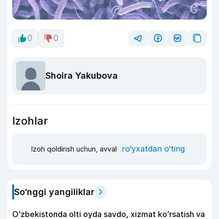
0
0
Shoira Yakubova
Izohlar
ro‘yxatdan o‘ting
Izoh qoldirish uchun, avval
So‘nggi yangiliklar
Oʻzbekistonda olti oyda savdo, xizmat koʻrsatish va