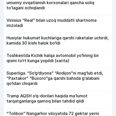
umumiy ovqatlanish korxonalari qancha soliq
toʻlagani ochiqlandi
Vinisius “Real” bilan uzoq muddatli shartnoma
imzoladi
Husiylar hukumat kuchlariga qarshi raketalar uchirdi,
kamida 30 kishi halok bo‘ldi
Toshkentda Kichik halqa avtomobil yo‘lining bir
qismi to‘rt kunga yopildi (xarita)
Superliga. “So‘g‘diyona” “Andijon”ni mag‘lub etdi,
“Paxtakor” “Buxoro”ga qarshi bahsda g‘alabani
qo‘ldan chiqardi
Tramp AQSH o‘q-dorilari haqida ma’lumot
tarqatganlarga qamoq bilan tahdid qildi
“Tolibon” Nangarhor viloyatida 72 gektar yerni