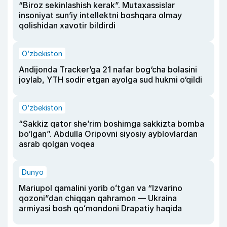
“Biroz sekinlashish kerak”. Mutaxassislar
insoniyat sun’iy intellektni boshqara olmay
qolishidan xavotir bildirdi
O‘zbekiston
Andijonda Tracker’ga 21 nafar bog‘cha bolasini
joylab, YTH sodir etgan ayolga sud hukmi o‘qildi
O‘zbekiston
“Sakkiz qator she’rim boshimga sakkizta bomba
bo‘lgan”. Abdulla Oripovni siyosiy ayblovlardan
asrab qolgan voqea
Dunyo
Mariupol qamalini yorib oʻtgan va “Izvarino
qozoni”dan chiqqan qahramon — Ukraina
armiyasi bosh qoʻmondoni Drapatiy haqida