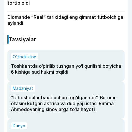
tortib oldi
Diomande “Real” tarixidagi eng qimmat futbolchiga
aylandi
Tavsiyalar
O‘zbekiston
Toshkentda o‘pirilib tushgan yo‘l qurilishi bo‘yicha
6 kishiga sud hukmi o‘qildi
Madaniyat
“U boshqalar baxti uchun tug‘ilgan edi”. Bir umr
otasini kutgan aktrisa va dublyaj ustasi Rimma
Ahmedovaning sinovlarga to‘la hayoti
Dunyo